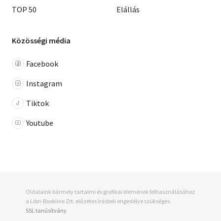
TOP 50
Elállás
Közösségi média
Facebook
Instagram
Tiktok
Youtube
Oldalaink bármely tartalmi és grafikai elemének felhasználásához
a Libri-Bookline Zrt. előzetes írásbeli engedélye szükséges.
SSL tanúsítvány