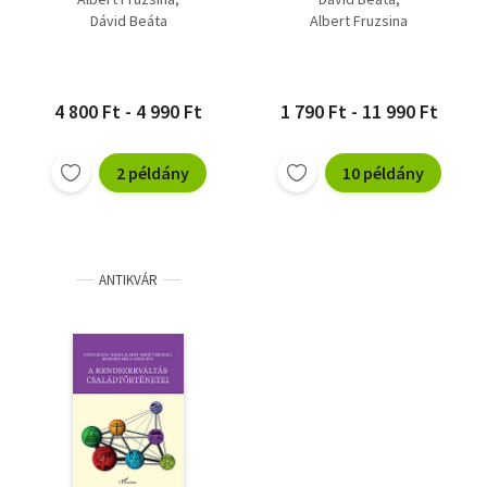
( mindkét szerző
Dávid Beáta
Albert Fruzsina
dedikálta )
4 800 Ft - 4 990 Ft
1 790 Ft - 11 990 Ft
2 példány
10 példány
ANTIKVÁR