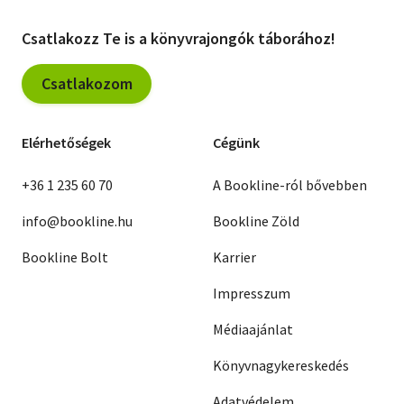
Csatlakozz Te is a könyvrajongók táborához!
Csatlakozom
Elérhetőségek
Cégünk
+36 1 235 60 70
A Bookline-ról bővebben
info@bookline.hu
Bookline Zöld
Bookline Bolt
Karrier
Impresszum
Médiaajánlat
Könyvnagykereskedés
Adatvédelem