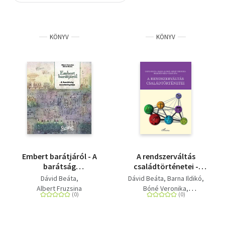
Szótár, nyelvkönyv
KÖNYV
KÖNYV
Tankönyv, segédkönyv
Társadalomtudomány
Természettudomány
Történelem
Vallás
Embert barátjáról - A
A rendszerváltás
barátság
családtörténetei -
szociológiája
Huszonöt év Budapest
Dávid Beáta
Dávid Beáta
Barna Ildikó
árnyékában
Albert Fruzsina
Bóné Veronika
Hegedűs Réka
Izsák Éva