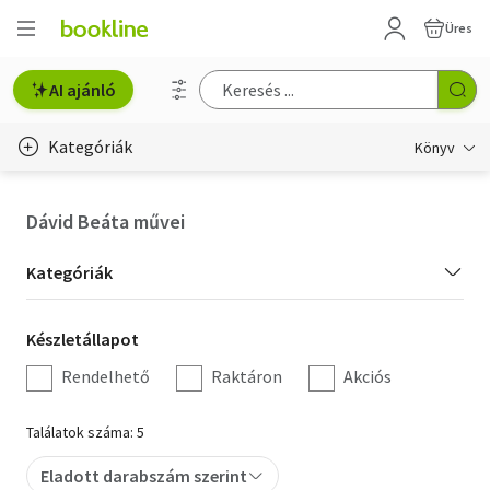
Üres
AI ajánló
Kategóriák
Könyv
Életmód, egészség
Dávid Beáta művei
Erotika
Kategória
Kategóriák
Gyermek- és ifjúsági
szűrés
Készletállapot
Készletállapot
Hobbi, szabadidő
szűrés
Rendelhető
Raktáron
Akciós
Irodalom
Találatok száma: 5
Művészet
Eladott darabszám szerint
Szakkönyv