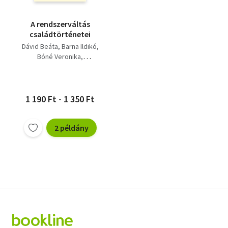
A rendszerváltás
családtörténetei
Dávid Beáta
Barna Ildikó
Bóné Veronika
Hegedűs Réka
Izsák Éva
1 190 Ft - 1 350 Ft
2 példány