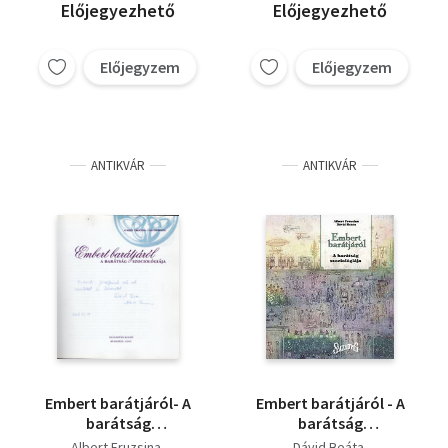
Előjegyezhető
Előjegyezhető
Előjegyzem
Előjegyzem
ANTIKVÁR
ANTIKVÁR
Embert barátjáról- A
Embert barátjáról - A
barátság
barátság
szociológiája dedikált
szociológiája
Albert Fruzsina
Dávid Beáta