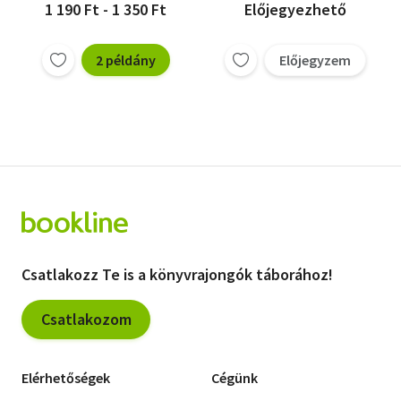
1 190 Ft - 1 350 Ft
Előjegyezhető
2 példány
Előjegyzem
Csatlakozz Te is a könyvrajongók táborához!
Csatlakozom
Elérhetőségek
Cégünk