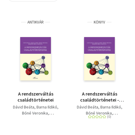
Szótár, nyelvkönyv
ANTIKVÁR
KÖNYV
Tankönyv, segédkönyv
Társadalomtudomány
Természettudomány
Történelem
Vallás
A rendszerváltás
A rendszerváltás
családtörténetei
családtörténetei -
Huszonöt év Budapest
Dávid Beáta
Barna Ildikó
Dávid Beáta
Barna Ildikó
árnyékában
Bóné Veronika
Bóné Veronika
Hegedűs Réka
Izsák Éva
Hegedűs Réka
Izsák Éva