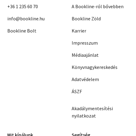
+36 1 235 60 70
A Bookline-ról bővebben
info@bookline.hu
Bookline Zöld
Bookline Bolt
Karrier
Impresszum
Médiaajánlat
Könyvnagykereskedés
Adatvédelem
ÁSZF
Akadálymentesítési
nyilatkozat
Mit kínálunk
Segítség