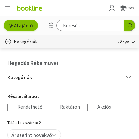
Üres
AI ajánló
Kategóriák
Könyv
Életmód, egészség
Hegedűs Réka művei
Erotika
Kategória
Kategóriák
Gyermek- és ifjúsági
szűrés
Készletállapot
Készletállapot
Hobbi, szabadidő
szűrés
Rendelhető
Raktáron
Akciós
Irodalom
Találatok száma: 2
Művészet
Ár szerint növekvő
Szakkönyv