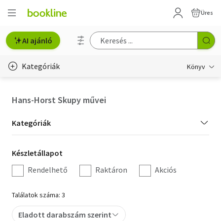
Üres
AI ajánló
Kategóriák
Könyv
Életmód, egészség
Hans-Horst Skupy művei
Erotika
Kategória
Kategóriák
Gyermek- és ifjúsági
szűrés
Készletállapot
Készletállapot
Hobbi, szabadidő
szűrés
Rendelhető
Raktáron
Akciós
Irodalom
Találatok száma: 3
Művészet
Eladott darabszám szerint
Szakkönyv