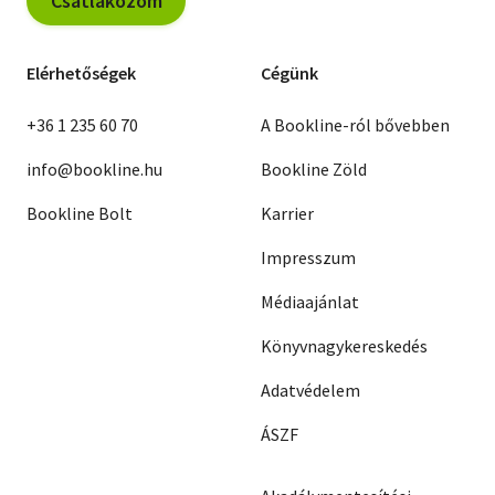
Csatlakozom
Elérhetőségek
Cégünk
+36 1 235 60 70
A Bookline-ról bővebben
info@bookline.hu
Bookline Zöld
Bookline Bolt
Karrier
Impresszum
Médiaajánlat
Könyvnagykereskedés
Adatvédelem
ÁSZF