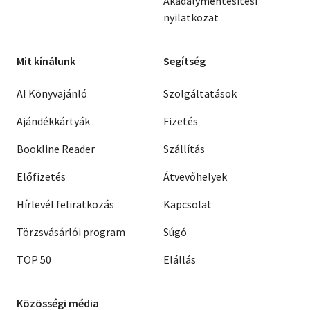
Akadálymentesítési
nyilatkozat
Mit kínálunk
Segítség
AI Könyvajánló
Szolgáltatások
Ajándékkártyák
Fizetés
Bookline Reader
Szállítás
Előfizetés
Átvevőhelyek
Hírlevél feliratkozás
Kapcsolat
Törzsvásárlói program
Súgó
TOP 50
Elállás
Közösségi média