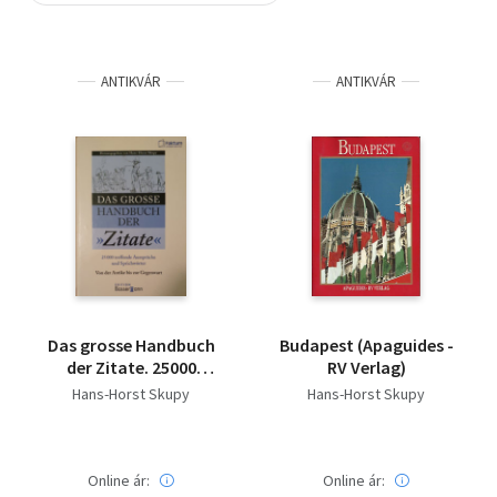
Szótár, nyelvkönyv
ANTIKVÁR
ANTIKVÁR
Tankönyv, segédkönyv
Társadalomtudomány
Természettudomány
Történelem
Vallás
Das grosse Handbuch
Budapest (Apaguides -
der Zitate. 25000
RV Verlag)
treffende Aussprüche
Hans-Horst Skupy
Hans-Horst Skupy
und Spichtwörter von
A-Z
Online ár:
Online ár: