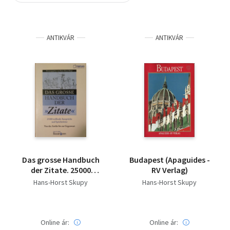
Szótár, nyelvkönyv
ANTIKVÁR
ANTIKVÁR
Tankönyv, segédkönyv
Társadalomtudomány
Természettudomány
Történelem
Vallás
Das grosse Handbuch
Budapest (Apaguides -
der Zitate. 25000
RV Verlag)
treffende Aussprüche
Hans-Horst Skupy
Hans-Horst Skupy
und Spichtwörter von
A-Z
Online ár:
Online ár: