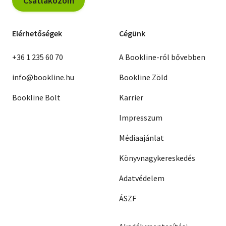
Csatlakozom
Elérhetőségek
Cégünk
+36 1 235 60 70
A Bookline-ról bővebben
info@bookline.hu
Bookline Zöld
Bookline Bolt
Karrier
Impresszum
Médiaajánlat
Könyvnagykereskedés
Adatvédelem
ÁSZF