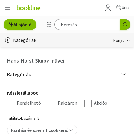
Üres
AI ajánló
Kategóriák
Könyv
Életmód, egészség
Hans-Horst Skupy művei
Erotika
Kategória
Kategóriák
Gyermek- és ifjúsági
szűrés
Készletállapot
Készletállapot
Hobbi, szabadidő
szűrés
Rendelhető
Raktáron
Akciós
Irodalom
Találatok száma: 3
Művészet
Kiadási év szerint csökkenő
Szakkönyv