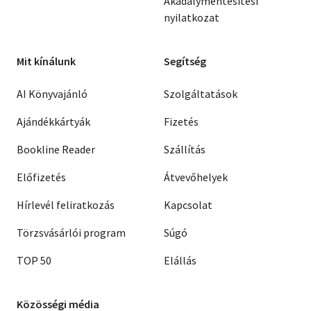
Akadálymentesítési
nyilatkozat
Mit kínálunk
Segítség
AI Könyvajánló
Szolgáltatások
Ajándékkártyák
Fizetés
Bookline Reader
Szállítás
Előfizetés
Átvevőhelyek
Hírlevél feliratkozás
Kapcsolat
Törzsvásárlói program
Súgó
TOP 50
Elállás
Közösségi média