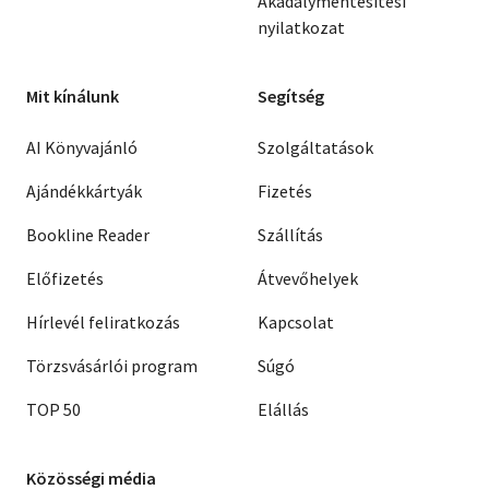
Akadálymentesítési
nyilatkozat
Mit kínálunk
Segítség
AI Könyvajánló
Szolgáltatások
Ajándékkártyák
Fizetés
Bookline Reader
Szállítás
Előfizetés
Átvevőhelyek
Hírlevél feliratkozás
Kapcsolat
Törzsvásárlói program
Súgó
TOP 50
Elállás
Közösségi média