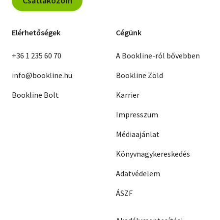
Csatlakozom
Elérhetőségek
Cégünk
+36 1 235 60 70
A Bookline-ról bővebben
info@bookline.hu
Bookline Zöld
Bookline Bolt
Karrier
Impresszum
Médiaajánlat
Könyvnagykereskedés
Adatvédelem
ÁSZF