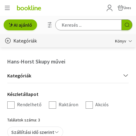
Üres
AI ajánló
Kategóriák
Könyv
Életmód, egészség
Hans-Horst Skupy művei
Erotika
Kategória
Kategóriák
Gyermek- és ifjúsági
szűrés
Készletállapot
Készletállapot
Hobbi, szabadidő
szűrés
Rendelhető
Raktáron
Akciós
Irodalom
Találatok száma: 3
Művészet
Szállítási idő szerint
Szakkönyv