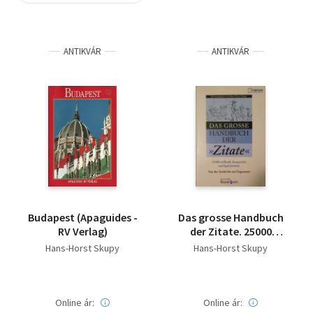
Szótár, nyelvkönyv
ANTIKVÁR
ANTIKVÁR
Tankönyv, segédkönyv
Társadalomtudomány
Természettudomány
Történelem
Vallás
Budapest (Apaguides -
Das grosse Handbuch
RV Verlag)
der Zitate. 25000
treffende Aussprüche
Hans-Horst Skupy
Hans-Horst Skupy
und Spichtwörter von
A-Z
Online ár:
Online ár: