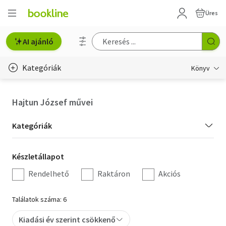
Üres
AI ajánló
Kategóriák
Könyv
Életmód, egészség
Hajtun József művei
Erotika
Kategória
Kategóriák
Gyermek- és ifjúsági
szűrés
Készletállapot
Készletállapot
Hobbi, szabadidő
szűrés
Rendelhető
Raktáron
Akciós
Irodalom
Találatok száma: 6
Művészet
Kiadási év szerint csökkenő
Szakkönyv