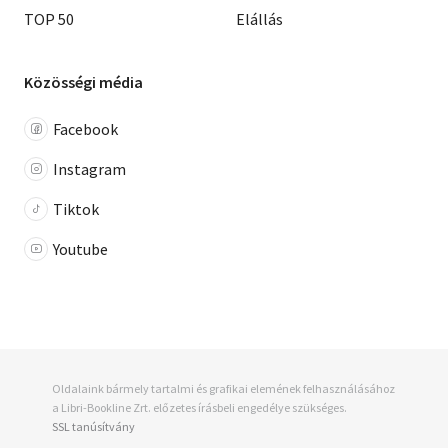
TOP 50
Elállás
Közösségi média
Facebook
Instagram
Tiktok
Youtube
Oldalaink bármely tartalmi és grafikai elemének felhasználásához
a Libri-Bookline Zrt. előzetes írásbeli engedélye szükséges.
SSL tanúsítvány