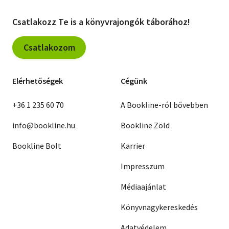
Csatlakozz Te is a könyvrajongók táborához!
Csatlakozom
Elérhetőségek
Cégünk
+36 1 235 60 70
A Bookline-ról bővebben
info@bookline.hu
Bookline Zöld
Bookline Bolt
Karrier
Impresszum
Médiaajánlat
Könyvnagykereskedés
Adatvédelem