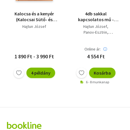
Kalocsa és a kenyér
4db sakkal
(Kalocsai Sütő- és
kapcsolatos mű -
Édesipari Vállalat)
Portisch nagymester,
Hajtun József
Hajtun József
Sakk lexikon,
Panov-Esztrin
Megnyitások
Flesch-FLórián-Varnusz
kézikönyve, A
sakkvilág trónusáért...
Online ár:
1 890 Ft - 3 990 Ft
4 554 Ft
4 példány
Kosárba
6 - 8 munkanap