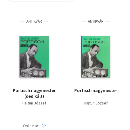
Szótár, nyelvkönyv
ANTIKVÁR
ANTIKVÁR
Tankönyv, segédkönyv
Társadalomtudomány
Természettudomány
Történelem
Vallás
Portisch nagymester
Portisch nagymester
(dedikált)
Hajtun József
Hajtun József
Online ár: