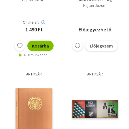
Győzelmünk a
Hajtun József
sakkolimpián; Hajtun
József-Portisch
nagymester
Online ár:
1 490 Ft
Előjegyezhető
Kosárba
Előjegyzem
6 - 8 munkanap
ANTIKVÁR
ANTIKVÁR