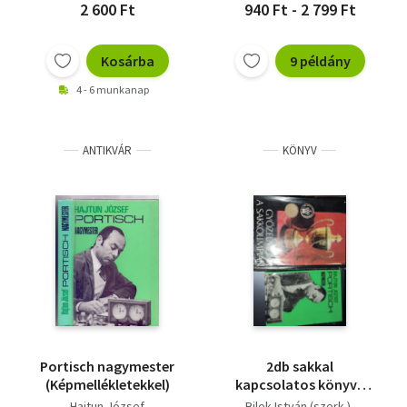
2 600 Ft
940 Ft - 2 799 Ft
Kosárba
9 példány
4 - 6 munkanap
ANTIKVÁR
KÖNYV
Portisch nagymester
2db sakkal
(Képmellékletekkel)
kapcsolatos könyv -
Bilek István (szerk.)-
Hajtun József
Bilek István (szerk.)