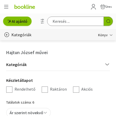
Üres
AI ajánló
Kategóriák
Könyv
Életmód, egészség
Hajtun József művei
Erotika
Kategória
Kategóriák
Gyermek- és ifjúsági
szűrés
Készletállapot
Készletállapot
Hobbi, szabadidő
szűrés
Rendelhető
Raktáron
Akciós
Irodalom
Találatok száma: 6
Művészet
Ár szerint növekvő
Szakkönyv