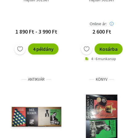
Online ár:
1 890 Ft - 3 990 Ft
2 600 Ft
4 példány
Kosárba
4 - 6 munkanap
ANTIKVÁR
KÖNYV