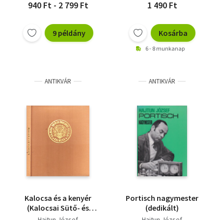
940 Ft - 2 799 Ft
1 490 Ft
9 példány
Kosárba
6 - 8 munkanap
ANTIKVÁR
ANTIKVÁR
Kalocsa és a kenyér
Portisch nagymester
(Kalocsai Sütő- és
(dedikált)
Édesipari Vállalat)
Hajtun József
Hajtun József