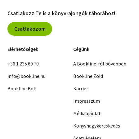
Csatlakozz Te is a könyvrajongók táborához!
Csatlakozom
Elérhetőségek
Cégünk
+36 1 235 60 70
A Bookline-ról bővebben
info@bookline.hu
Bookline Zöld
Bookline Bolt
Karrier
Impresszum
Médiaajánlat
Könyvnagykereskedés
Adatvédelem