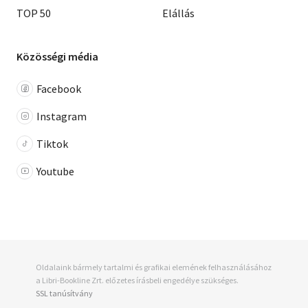
TOP 50
Elállás
Közösségi média
Facebook
Instagram
Tiktok
Youtube
Oldalaink bármely tartalmi és grafikai elemének felhasználásához
a Libri-Bookline Zrt. előzetes írásbeli engedélye szükséges.
SSL tanúsítvány