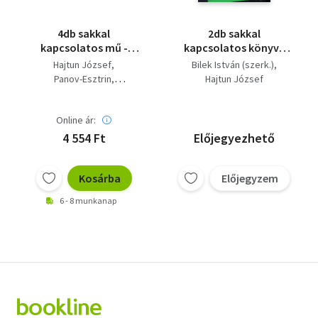
4db sakkal
2db sakkal
kapcsolatos mű -
kapcsolatos könyv -
Portisch nagymester,
Bilek István (szerk.)-
Hajtun József
Bilek István (szerk.)
Sakk lexikon,
Győzelmünk a
Panov-Esztrin
Hajtun József
Megnyitások
sakkolimpián; Hajtun
Flesch-FLórián-Varnusz
kézikönyve, A
József-Portisch
sakkvilág trónusáért...
nagymester
Online ár:
4 554 Ft
Előjegyezhető
Kosárba
Előjegyzem
6 - 8 munkanap