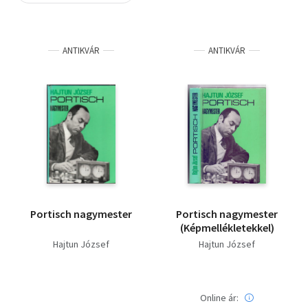
Szótár, nyelvkönyv
ANTIKVÁR
ANTIKVÁR
Tankönyv, segédkönyv
Társadalomtudomány
Természettudomány
Történelem
Vallás
Portisch nagymester
Portisch nagymester
(Képmellékletekkel)
Hajtun József
Hajtun József
Online ár: