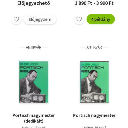
Előjegyezhető
1 890 Ft - 3 990 Ft
Előjegyzem
4 példány
ANTIKVÁR
ANTIKVÁR
Portisch nagymester
Portisch nagymester
(dedikált)
Hajtun József
Hajtun József