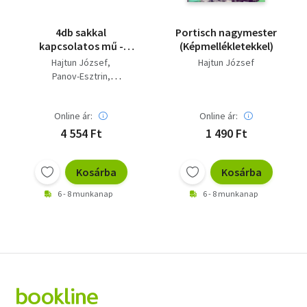
4db sakkal
Portisch nagymester
kapcsolatos mű -
(Képmellékletekkel)
Portisch nagymester,
Hajtun József
Hajtun József
Sakk lexikon,
Panov-Esztrin
Megnyitások
Flesch-FLórián-Varnusz
kézikönyve, A
sakkvilág trónusáért...
Online ár:
Online ár:
4 554 Ft
1 490 Ft
Kosárba
Kosárba
6 - 8 munkanap
6 - 8 munkanap