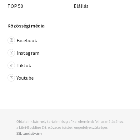
TOP 50
Elállás
Közösségi média
Facebook
Instagram
Tiktok
Youtube
Oldalaink bármely tartalmi és grafikai elemének felhasználásához
a Libri-Bookline Zrt. előzetes írásbeli engedélye szükséges.
SSL tanúsítvány