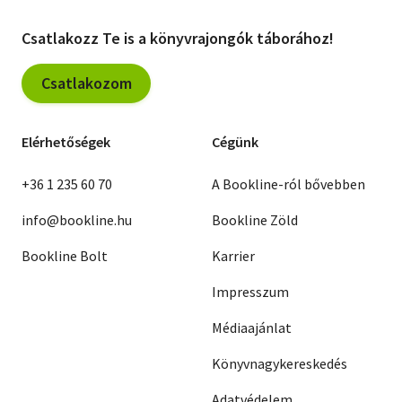
Csatlakozz Te is a könyvrajongók táborához!
Csatlakozom
Elérhetőségek
Cégünk
+36 1 235 60 70
A Bookline-ról bővebben
info@bookline.hu
Bookline Zöld
Bookline Bolt
Karrier
Impresszum
Médiaajánlat
Könyvnagykereskedés
Adatvédelem