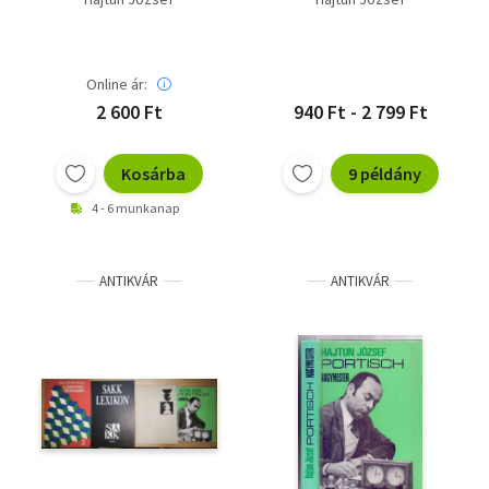
Online ár:
2 600 Ft
940 Ft - 2 799 Ft
Kosárba
9 példány
4 - 6 munkanap
ANTIKVÁR
ANTIKVÁR