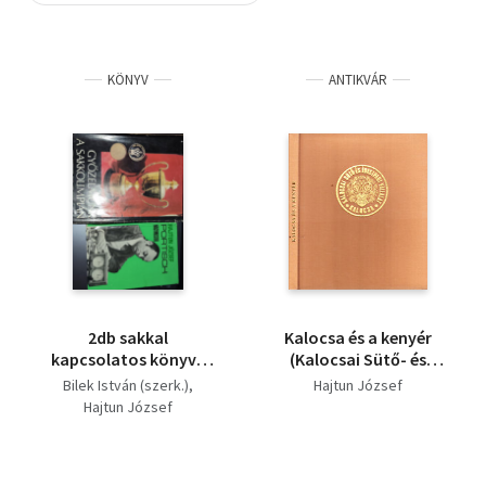
Szótár, nyelvkönyv
KÖNYV
ANTIKVÁR
Tankönyv, segédkönyv
Társadalomtudomány
Természettudomány
Történelem
Vallás
2db sakkal
Kalocsa és a kenyér
kapcsolatos könyv -
(Kalocsai Sütő- és
Bilek István (szerk.)-
Édesipari Vállalat)
Bilek István (szerk.)
Hajtun József
Győzelmünk a
Hajtun József
sakkolimpián; Hajtun
József-Portisch
nagymester