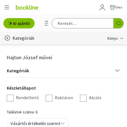
Üres
AI ajánló
Kategóriák
Könyv
Életmód, egészség
Hajtun József művei
Erotika
Kategória
Kategóriák
Gyermek- és ifjúsági
szűrés
Készletállapot
Készletállapot
Hobbi, szabadidő
szűrés
Rendelhető
Raktáron
Akciós
Irodalom
Találatok száma: 6
Művészet
Vásárlói értékelés szerint
Szakkönyv