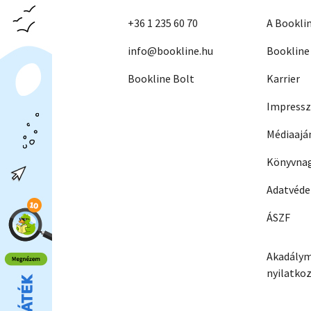
+36 1 235 60 70
A Bookli
info@bookline.hu
Bookline
Bookline Bolt
Karrier
Impress
Médiaajá
Könyvnag
Adatvéd
ÁSZF
Akadálym
nyilatko