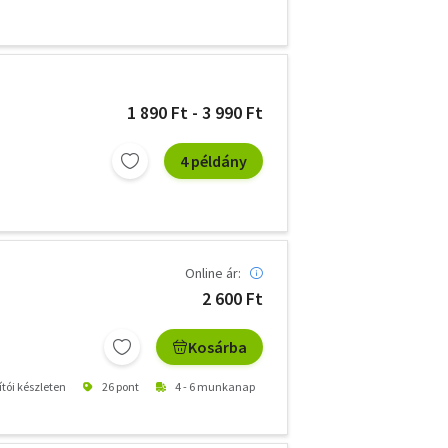
1 890 Ft - 3 990 Ft
4 példány
Online ár:
2 600 Ft
Kosárba
ítói készleten
26 pont
4 - 6 munkanap