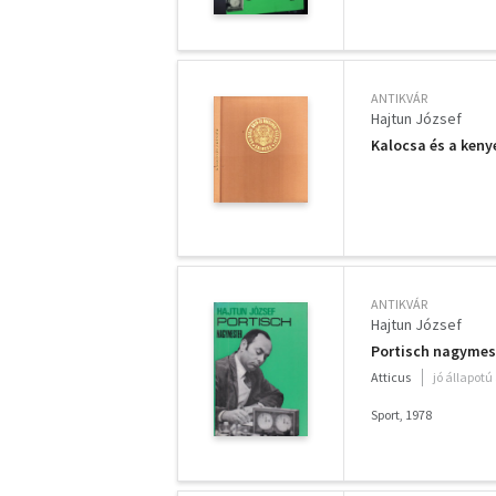
ANTIKVÁR
Hajtun József
Kalocsa és a kenyé
ANTIKVÁR
Hajtun József
Portisch nagymest
Atticus
jó állapotú
Sport, 1978