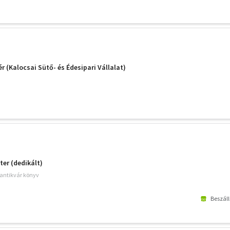
r (Kalocsai Sütő- és Édesipari Vállalat)
er (dedikált)
 antikvár könyv
Beszáll