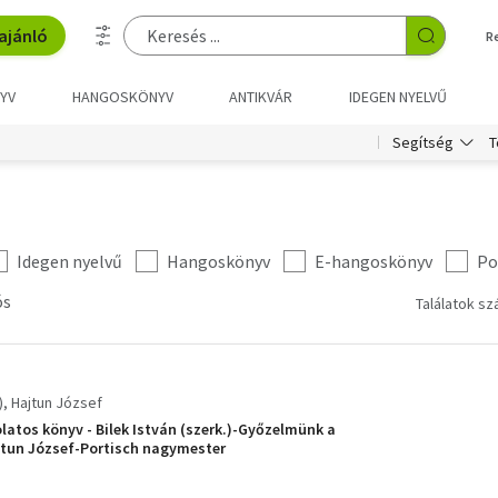
ajánló
R
YV
HANGOSKÖNYV
ANTIKVÁR
IDEGEN NYELVŰ
T
Segítség
Idegen nyelvű
Hangoskönyv
E-hangoskönyv
Po
ós
Találatok sz
)
Hajtun József
latos könyv - Bilek István (szerk.)-Győzelmünk a
jtun József-Portisch nagymester