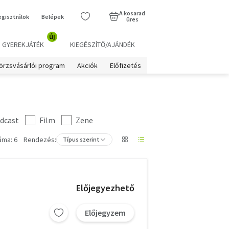
A kosarad
egisztrálok
Belépek
üres
új
GYEREKJÁTÉK
KIEGÉSZÍTŐ/AJÁNDÉK
örzsvásárlói program
Akciók
Előfizetés
dcast
Film
Zene
áma: 6
Rendezés:
Típus szerint
Előjegyezhető
Előjegyzem