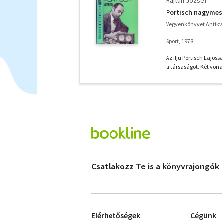
Hajtun József
Portisch nagymest
Vegyenkönyvet Antik
Sport, 1978
Az ifjú Portisch Lajos
a társaságot. Két vona
Csatlakozz Te is a könyvrajongók
Elérhetőségek
Cégünk