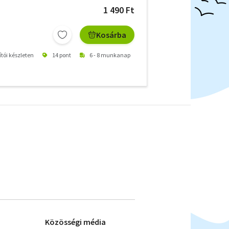
1 490 Ft
Kosárba
ítói készleten
14 pont
6 - 8 munkanap
Közösségi média