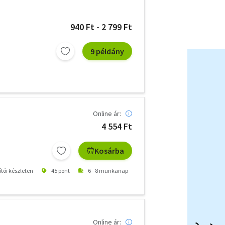
940 Ft - 2 799 Ft
9 példány
Online ár:
4 554 Ft
Kosárba
ítói készleten
45 pont
6 - 8 munkanap
Online ár: