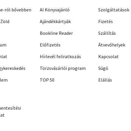
ne-ról bővebben
AI Könyvajánló
Szolgáltatások
 Zöld
Ajándékkártyák
Fizetés
Bookline Reader
Szállítás
zum
Előfizetés
Átvevőhelyek
nlat
Hírlevél feliratkozás
Kapcsolat
ykereskedés
Törzsvásárlói program
Súgó
elem
TOP 50
Elállás
entesítési
zat