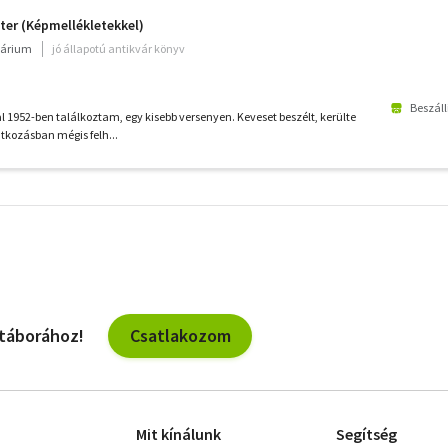
er (Képmellékletekkel)
várium
jó állapotú antikvár könyv
Beszáll
sal 1952-ben találkoztam, egy kisebb versenyen. Keveset beszélt, kerülte
tkozásban mégis felh...
További
szűrők
Csatlakozom
 táborához!
Mit kínálunk
Segítség