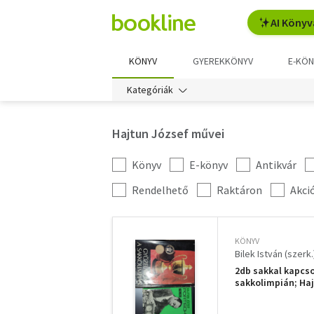
AI Könyv
KÖNYV
GYEREKKÖNYV
E-KÖN
Kategóriák
Hajtun József művei
Könyv
E-könyv
Antikvár
Kategória
szűrés
További
Rendelhető
Raktáron
Akci
szűrők
KÖNYV
Bilek István (szerk.
2db sakkal kapcso
sakkolimpián; Ha