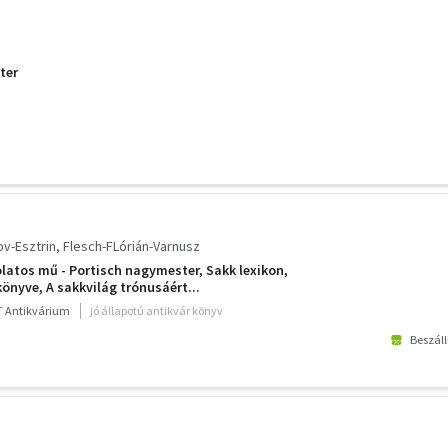
ter
v-Esztrin
Flesch-FLórián-Varnusz
latos mű - Portisch nagymester, Sakk lexikon,
önyve, A sakkvilág trónusáért...
 Antikvárium
jó állapotú antikvár könyv
Beszáll