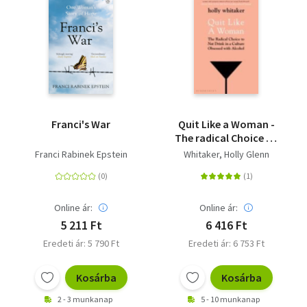
Franci's War
Quit Like a Woman -
The radical Choice to
Not drink in a Culture
Franci Rabinek Epstein
Whitaker, Holly Glenn
Obsessed with Alcohol
Online ár:
Online ár:
5 211 Ft
6 416 Ft
Eredeti ár: 5 790 Ft
Eredeti ár: 6 753 Ft
Kosárba
Kosárba
2 - 3 munkanap
5 - 10 munkanap