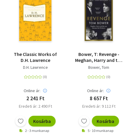
The Classic Works of
Bower, T: Revenge -
D.H. Lawrence
Meghan, Harry and the
war between the
D.H. Lawrence
Bower, Tom
Windsors. The Sunday
Times no 1 bestseller
Online ár:
Online ár:
2 241 Ft
8 657 Ft
Eredeti ár: 2 490 Ft
Eredeti ár: 9 112 Ft
Kosárba
Kosárba
2 - 3 munkanap
5 - 10 munkanap