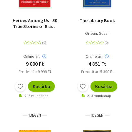
Heroes Among Us - 50
The Library Book
True Stories of Brave
Hungarians in the 20th
Orlean, Susan
Century
Online ár:
Online ár:
9 000 Ft
4 851 Ft
Eredeti ár: 9 999 Ft
Eredeti ár: 5 390 Ft
Kosárba
Kosárba
2 - 3 munkanap
2 - 3 munkanap
IDEGEN
IDEGEN