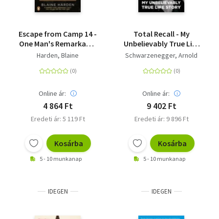
Escape from Camp 14 -
Total Recall - My
One Man's Remarkable
Unbelievably True Life
Odyssey from North
Story
Harden, Blaine
Schwarzenegger, Arnold
Korea to Freedom in
the West
Online ár:
Online ár:
4 864 Ft
9 402 Ft
Eredeti ár: 5 119 Ft
Eredeti ár: 9 896 Ft
Kosárba
Kosárba
5 - 10 munkanap
5 - 10 munkanap
IDEGEN
IDEGEN