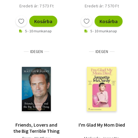
Eredeti ár: 7 573 Ft
Eredeti ár: 7 570 Ft
Kosárba
Kosárba
5 - 10 munkanap
5 - 10 munkanap
IDEGEN
IDEGEN
Friends, Lovers and
I'm Glad My Mom Died
the Big Terrible Thing