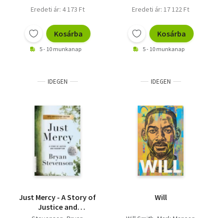
Eredeti ár: 4 173 Ft
Eredeti ár: 17 122 Ft
Kosárba
Kosárba
5 - 10 munkanap
5 - 10 munkanap
IDEGEN
IDEGEN
Just Mercy - A Story of
Will
Justice and
Redemption