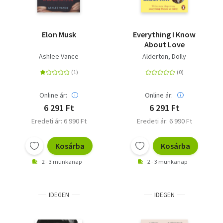
Livre de poche
Olasz zsebkönyvek
Elon Musk
Everything I Know
About Love
Orosz zsebkönyvek
Ashlee Vance
Alderton, Dolly
Calendar
Kalender
Online ár:
Online ár:
6 291 Ft
6 291 Ft
Egyéb idegen nyelvű
Eredeti ár: 6 990 Ft
Eredeti ár: 6 990 Ft
Ajándékutalványok
Kosárba
Kosárba
Adomány
2 - 3 munkanap
2 - 3 munkanap
IDEGEN
IDEGEN