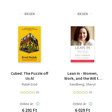
IDEGEN
IDEGEN
Cubed: The Puzzle off
Lean In - Women,
Us Al
Work, and the Will to
Lead
Rubik Ernő
Sandberg, Sheryl
Online ár:
Online ár:
6 291 Ft
6 029 Ft