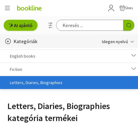
Üres
AI ajánló
Kategóriák
Idegen nyelvű
e-Könyv, audio
English books
e-könyv-olvasók
Fiction
English books
Letters, Diaries, Biographies
Deutsche Bücher
Letters, Diaries, Biographies
Libros en español
kategória termékei
Livres francais
Olasz könyvek