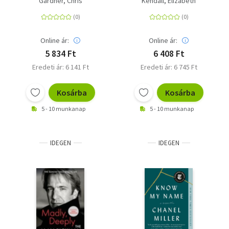
Gardner, Chris
Kendall, Elizabeth
Expanded Edition
Online ár:
Online ár:
5 834 Ft
6 408 Ft
Eredeti ár: 6 141 Ft
Eredeti ár: 6 745 Ft
Kosárba
Kosárba
5 - 10 munkanap
5 - 10 munkanap
IDEGEN
IDEGEN