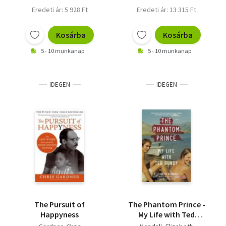
Eredeti ár: 5 928 Ft
Eredeti ár: 13 315 Ft
Kosárba
Kosárba
5 - 10 munkanap
5 - 10 munkanap
IDEGEN
IDEGEN
The Pursuit of
The Phantom Prince -
Happyness
My Life with Ted
Bundy, Updated and