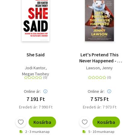
She Said
Let's Pretend This
Never Happened - A
Mostly True Memoir
Jodi Kantor
Lawson, Jenny
Megan Twohey
Online ár:
Online ár:
7 191 Ft
7 575 Ft
Eredeti ár: 7 990 Ft
Eredeti ár: 7 973 Ft
Kosárba
Kosárba
2 - 3 munkanap
5 - 10 munkanap