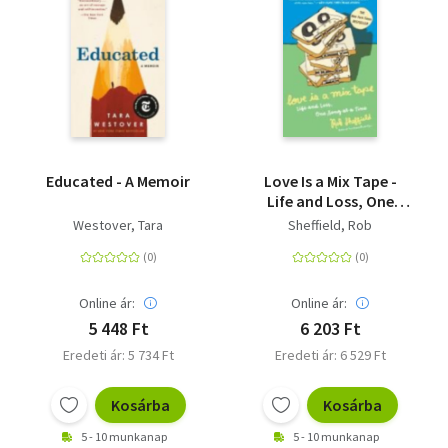
Educated - A Memoir
Love Is a Mix Tape -
Life and Loss, One
Song at a Time
Westover, Tara
Sheffield, Rob
Online ár:
Online ár:
5 448 Ft
6 203 Ft
Eredeti ár: 5 734 Ft
Eredeti ár: 6 529 Ft
Kosárba
Kosárba
5 - 10 munkanap
5 - 10 munkanap