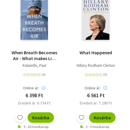
When Breath Becomes
What Happened
Air - What makes Life
worth living in the
Kalanithi, Paul
Hillary Rodham Clinton
Face of Death?
Online ár:
Online ár:
6 398 Ft
6 561 Ft
Eredeti ár: 6 734 Ft
Eredeti ár: 7 290 Ft
Kosárba
Kosárba
5 - 10 munkanap
2 - 3 munkanap