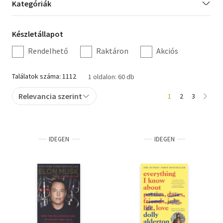
Kategória
Kategóriák
szűrés
Orosz könyvek
Készletállapot
Készletállapot
Audio books
szűrés
Rendelhető
Raktáron
Akciós
Hörbücher
Találatok száma: 1112
1 oldalon: 60 db
Audiolibros
Relevancia szerint
1
2
3
Livres audio
Olasz hangoskönyvek
IDEGEN
IDEGEN
Orosz hangoskönyvek
Pocket Books
Taschenbücher
Libros de bolsillo