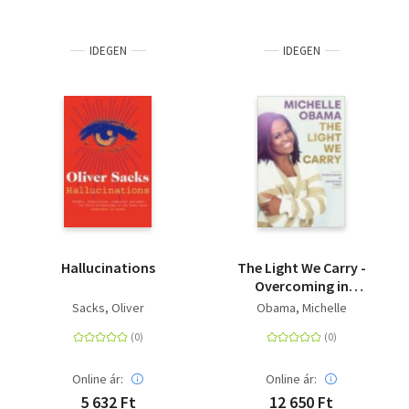
IDEGEN
IDEGEN
Hallucinations
The Light We Carry -
Overcoming in
Uncertain Times
Sacks, Oliver
Obama, Michelle
Online ár:
Online ár:
5 632 Ft
12 650 Ft