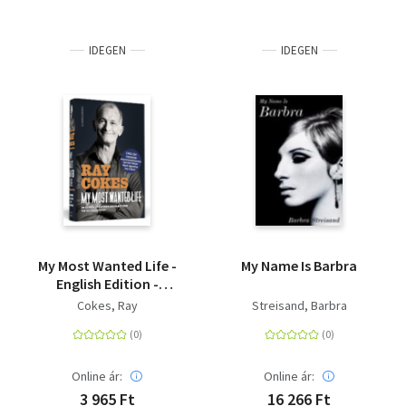
IDEGEN
IDEGEN
My Most Wanted Life -
My Name Is Barbra
English Edition -
Onscreen, Offscreen
Cokes, Ray
Streisand, Barbra
And In Between | The
Autobiography |
Handsigned by Ray
Cokes
Online ár:
Online ár:
3 965 Ft
16 266 Ft