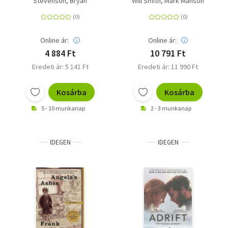
Stevenson, Bryan
Will Smith
Mark Manson
Online ár:
Online ár:
4 884 Ft
10 791 Ft
Eredeti ár: 5 141 Ft
Eredeti ár: 11 990 Ft
Kosárba
Kosárba
5 - 10 munkanap
2 - 3 munkanap
IDEGEN
IDEGEN