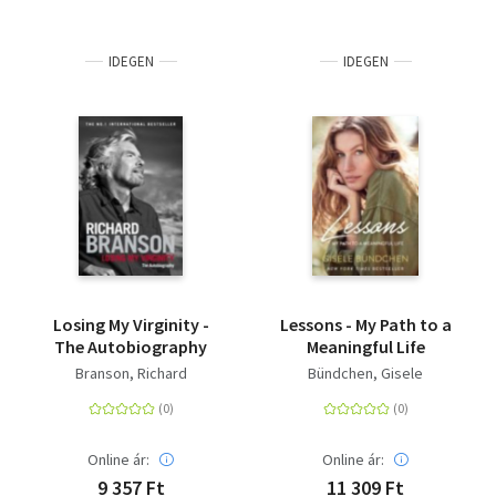
IDEGEN
IDEGEN
Losing My Virginity -
Lessons - My Path to a
The Autobiography
Meaningful Life
Branson, Richard
Bündchen, Gisele
Online ár:
Online ár:
9 357 Ft
11 309 Ft