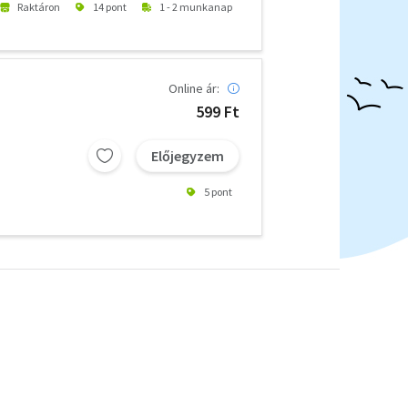
Raktáron
14 pont
1 - 2 munkanap
Online ár:
599 Ft
Előjegyzem
5 pont