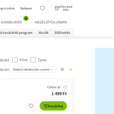
A kosarad
egisztrálok
Belépek
üres
új
GYEREKJÁTÉK
KIEGÉSZÍTŐ/AJÁNDÉK
örzsvásárlói program
Akciók
Előfizetés
dcast
Film
Zene
dezés:
Eladott darabszám szerint
Online ár:
1 499 Ft
Kosárba