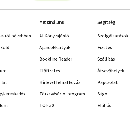
Mit kínálunk
Segítség
ne-ról bővebben
AI Könyvajánló
Szolgáltatások
 Zöld
Ajándékkártyák
Fizetés
Bookline Reader
Szállítás
zum
Előfizetés
Átvevőhelyek
nlat
Hírlevél feliratkozás
Kapcsolat
ykereskedés
Törzsvásárlói program
Súgó
elem
TOP 50
Elállás