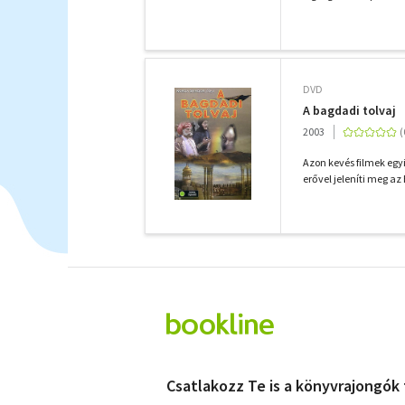
DVD
A bagdadi tolvaj
2003
Azon kevés filmek egy
erővel jeleníti meg az
Csatlakozz Te is a könyvrajongók