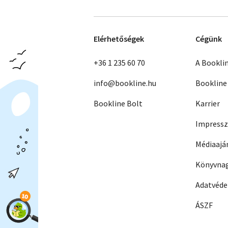
Elérhetőségek
Cégünk
+36 1 235 60 70
A Bookli
info@bookline.hu
Bookline
Bookline Bolt
Karrier
Impress
Médiaajá
Könyvnag
Adatvéd
ÁSZF