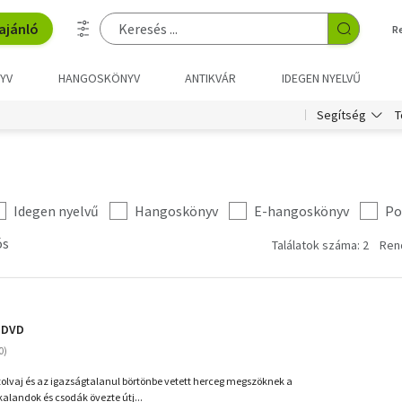
ajánló
R
YV
HANGOSKÖNYV
ANTIKVÁR
IDEGEN NYELVŰ
T
Segítség
Idegen nyelvű
Hangoskönyv
E-hangoskönyv
Po
ós
Találatok száma: 2
Ren
- DVD
 tolvaj és az igazságtalanul börtönbe vetett herceg megszöknek a
kalandok és csodák övezte útj...