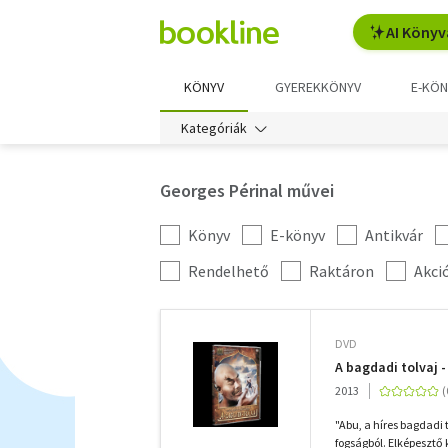
AI Könyv
KÖNYV
GYEREKKÖNYV
E-KÖN
Kategóriák
Georges Périnal művei
Könyv
E-könyv
Antikvár
Kategória
szűrés
További
Rendelhető
Raktáron
Akci
szűrők
DVD
A bagdadi tolvaj 
2013
"Abu, a híres bagdadi
fogságból. Elképesztő 