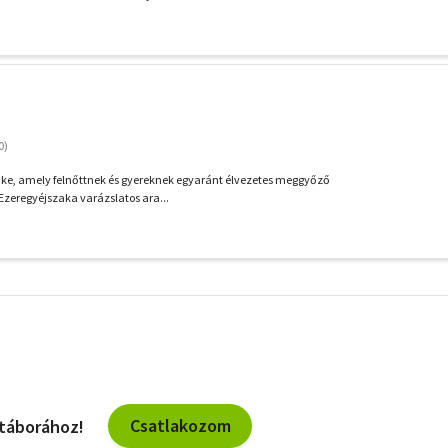
ike, amely felnőttnek és gyereknek egyaránt élvezetes meggyőző
 Ezeregyéjszaka varázslatos ara...
További
szűrők
Csatlakozom
 táborához!