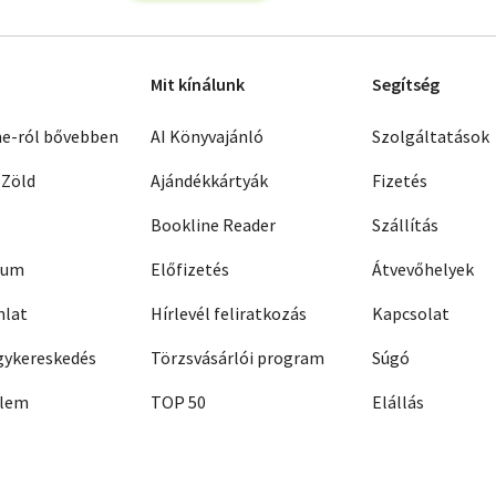
Mit kínálunk
Segítség
ne-ról bővebben
AI Könyvajánló
Szolgáltatások
 Zöld
Ajándékkártyák
Fizetés
Bookline Reader
Szállítás
zum
Előfizetés
Átvevőhelyek
nlat
Hírlevél feliratkozás
Kapcsolat
ykereskedés
Törzsvásárlói program
Súgó
elem
TOP 50
Elállás