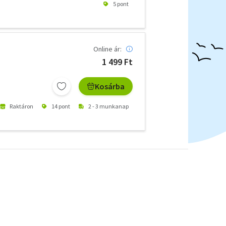
5 pont
Online ár:
1 499 Ft
Kosárba
Raktáron
14 pont
2 - 3 munkanap