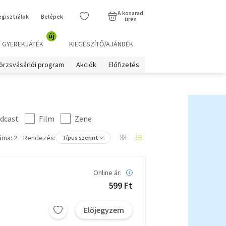
A kosarad
egisztrálok
Belépek
üres
új
GYEREKJÁTÉK
KIEGÉSZÍTŐ/AJÁNDÉK
örzsvásárlói program
Akciók
Előfizetés
dcast
Film
Zene
áma: 2
Rendezés:
Típus szerint
Online ár:
599 Ft
Előjegyzem