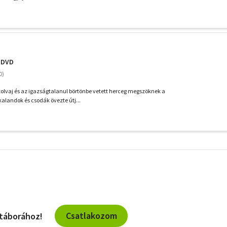
- DVD
 tolvaj és az igazságtalanul börtönbe vetett herceg megszöknek a
kalandok és csodák övezte útj...
További
szűrők
Csatlakozom
 táborához!