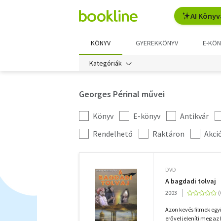
AI Könyv
KÖNYV
GYEREKKÖNYV
E-KÖN
Kategóriák
Georges Périnal művei
Könyv
E-könyv
Antikvár
Kategória
szűrés
További
Rendelhető
Raktáron
Akci
szűrők
DVD
A bagdadi tolvaj
2003
Azon kevés filmek egy
erővel jeleníti meg az