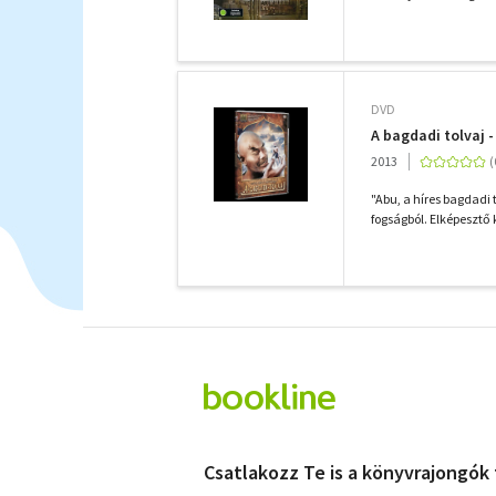
DVD
A bagdadi tolvaj 
2013
"Abu, a híres bagdadi
fogságból. Elképesztő 
Csatlakozz Te is a könyvrajongók