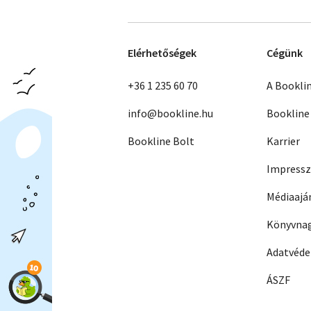
Elérhetőségek
Cégünk
+36 1 235 60 70
A Bookli
info@bookline.hu
Bookline
Bookline Bolt
Karrier
Impress
Médiaajá
Könyvnag
Adatvéd
ÁSZF