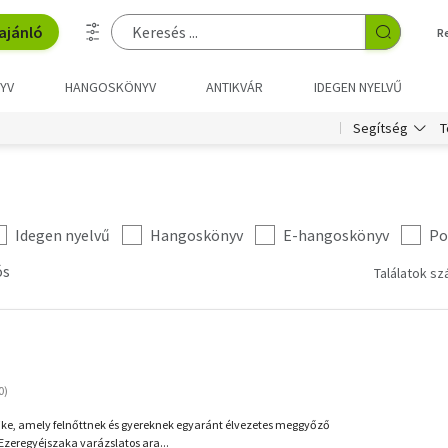
ajánló
R
YV
HANGOSKÖNYV
ANTIKVÁR
IDEGEN NYELVŰ
T
Segítség
Idegen nyelvű
Hangoskönyv
E-hangoskönyv
Po
ós
Találatok sz
ike, amely felnőttnek és gyereknek egyaránt élvezetes meggyőző
 Ezeregyéjszaka varázslatos ara...