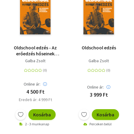
Oldschool edzés - Az
Oldschool edzés
erőedzés hőseinek
nyomában
Galba Zsolt
Galba Zsolt
Online ár:
Online ár:
4 500 Ft
3 999 Ft
Eredeti ár: 4 999 Ft
Kosárba
Kosárba
2 - 3 munkanap
Perceken belül