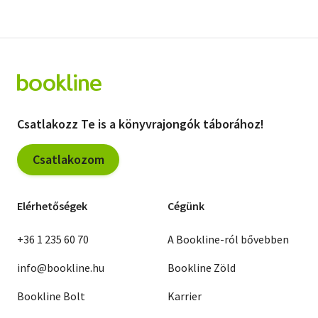
Csatlakozz Te is a könyvrajongók táborához!
Csatlakozom
Elérhetőségek
Cégünk
+36 1 235 60 70
A Bookline-ról bővebben
info@bookline.hu
Bookline Zöld
Bookline Bolt
Karrier