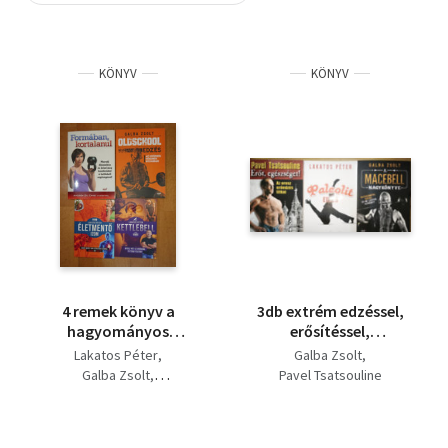
Szótár, nyelvkönyv
KÖNYV
KÖNYV
Tankönyv, segédkönyv
Társadalomtudomány
Természettudomány
Történelem
Vallás
4 remek könyv a
3db extrém edzéssel,
hagyományos
erősítéssel,
edzésről: Formában,
testépítéssel
Lakatos Péter
Galba Zsolt
kortalanul, Oldschool
kapcsolatos mű -
Galba Zsolt
Pavel Tsatsouline
edzés, Életmentő
Paleolit edzés, Erőt,
Andrea Du Cane
izom? Kettlebell
egészséget!-Az orosz
erőedzés titkai, A