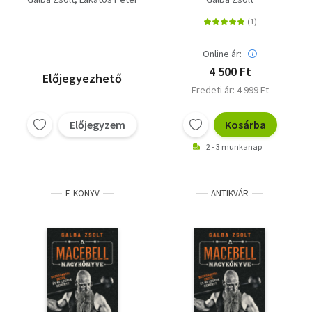
Oldschool edzés
ne legyek kemény?
Online ár:
4 500 Ft
Előjegyezhető
Eredeti ár: 4 999 Ft
Előjegyzem
Kosárba
2 - 3 munkanap
E-KÖNYV
ANTIKVÁR