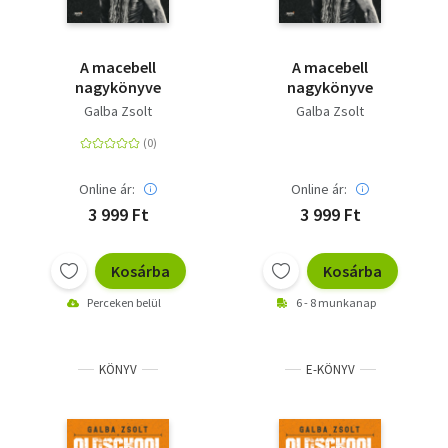
A macebell
A macebell
nagykönyve
nagykönyve
Galba Zsolt
Galba Zsolt
Online ár:
Online ár:
3 999 Ft
3 999 Ft
Kosárba
Kosárba
Perceken belül
6 - 8 munkanap
KÖNYV
E-KÖNYV