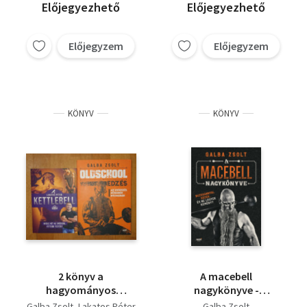
Macebell nagykönyve
Előjegyezhető
Előjegyezhető
Előjegyzem
Előjegyzem
KÖNYV
KÖNYV
2 könyv a
A macebell
hagyományos
nagykönyve -
edzésről:: Kettlebell,
Buzogánnyal edzek, és
Galba Zsolt
Lakatos Péter
Galba Zsolt