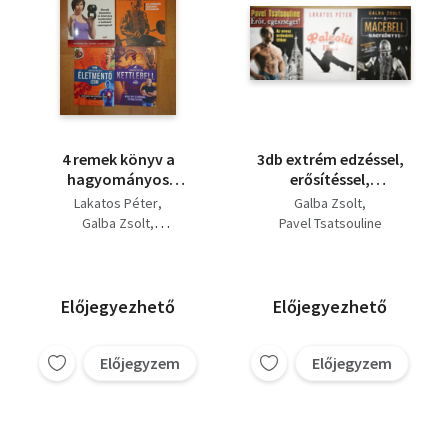
4 remek könyv a
3db extrém edzéssel,
hagyományos
erősítéssel,
edzésről: Formában,
testépítéssel
Lakatos Péter
Galba Zsolt
kortalanul, Oldschool
kapcsolatos mű -
Galba Zsolt
Pavel Tsatsouline
edzés, Életmentő
Paleolit edzés, Erőt,
Andrea Du Cane
izom? Kettlebell
egészséget!-Az orosz
erőedzés titkai, A
Macebell nagykönyve
Előjegyezhető
Előjegyezhető
Előjegyzem
Előjegyzem