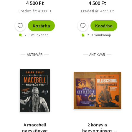
4 500 Ft
4 500 Ft
Eredeti ár: 4 999 Ft
Eredeti ár: 4 999 Ft
Kosárba
Kosárba
2 - 3 munkanap
2 - 3 munkanap
ANTIKVÁR
ANTIKVÁR
A macebell
2 könyv a
nagykönyve
hagyományos