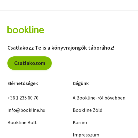
Csatlakozz Te is a könyvrajongók táborához!
Csatlakozom
Elérhetőségek
Cégünk
+36 1 235 60 70
A Bookline-ról bővebben
info@bookline.hu
Bookline Zöld
Bookline Bolt
Karrier
Impresszum