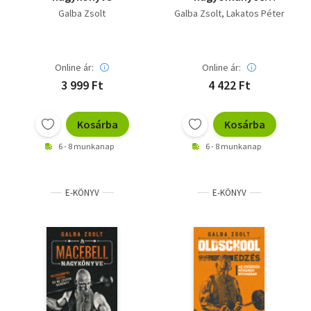
edzésről:: Kettlebell,
Galba Zsolt
Galba Zsolt
Lakatos Péter
Oldschool edzés
Online ár:
Online ár:
3 999 Ft
4 422 Ft
Kosárba
Kosárba
6 - 8 munkanap
6 - 8 munkanap
E-KÖNYV
E-KÖNYV