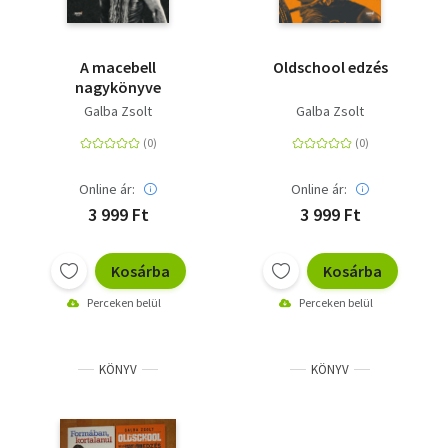
A macebell
Oldschool edzés
nagykönyve
Galba Zsolt
Galba Zsolt
Online ár:
Online ár:
3 999 Ft
3 999 Ft
Kosárba
Kosárba
Perceken belül
Perceken belül
KÖNYV
KÖNYV