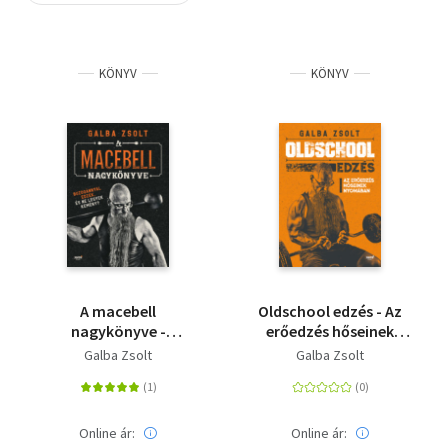
Szótár, nyelvkönyv
KÖNYV
KÖNYV
Tankönyv, segédkönyv
Társadalomtudomány
Természettudomány
Történelem
Vallás
A macebell
Oldschool edzés - Az
nagykönyve -
erőedzés hőseinek
Buzogánnyal edzek, és
nyomában
Galba Zsolt
Galba Zsolt
ne legyek kemény?
Online ár:
Online ár: