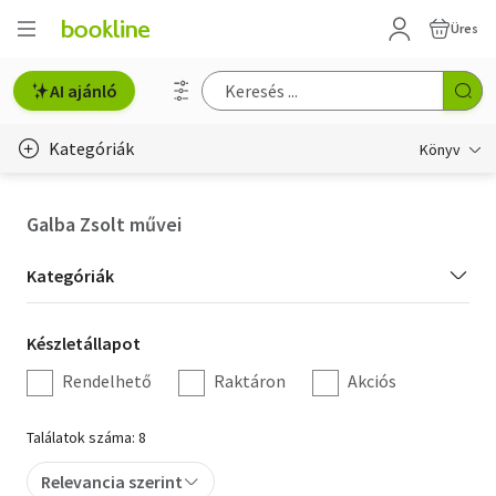
Üres
AI ajánló
Kategóriák
Könyv
Életmód, egészség
Galba Zsolt művei
Erotika
Kategória
Kategóriák
Gyermek- és ifjúsági
szűrés
Készletállapot
Készletállapot
Hobbi, szabadidő
szűrés
Rendelhető
Raktáron
Akciós
Irodalom
Találatok száma: 8
Művészet
Relevancia szerint
Szakkönyv