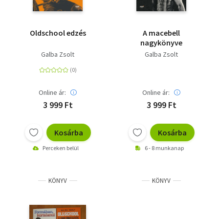
Oldschool edzés
A macebell
nagykönyve
Galba Zsolt
Galba Zsolt
Online ár:
Online ár:
3 999 Ft
3 999 Ft
Kosárba
Kosárba
Perceken belül
6 - 8 munkanap
KÖNYV
KÖNYV