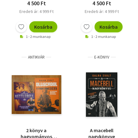
4 500 Ft
4 500 Ft
Eredeti ár: 4 999 Ft
Eredeti ár: 4 999 Ft
Kosárba
Kosárba
1 - 2 munkanap
1 - 2 munkanap
ANTIKVÁR
E-KÖNYV
2 könyv a
A macebell
hagyományos
nagykönyve