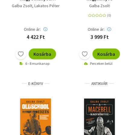
edzésről:: Kettlebell,
Galba Zsolt
Lakatos Péter
Galba Zsolt
Oldschool edzés
Online ár:
Online ár:
4 422 Ft
3 999 Ft
Kosárba
Kosárba
6 - 8 munkanap
Perceken belül
E-KÖNYV
ANTIKVÁR