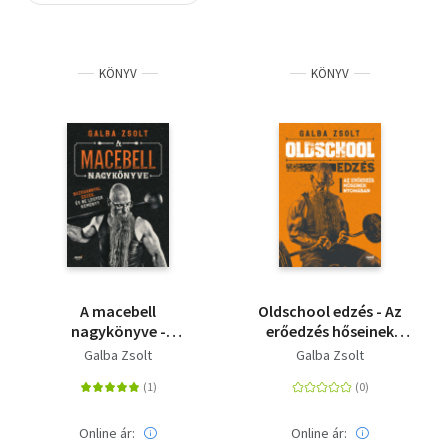
Szótár, nyelvkönyv
KÖNYV
KÖNYV
Tankönyv, segédkönyv
Társadalomtudomány
Természettudomány
Történelem
Vallás
A macebell
Oldschool edzés - Az
nagykönyve -
erőedzés hőseinek
Buzogánnyal edzek, és
nyomában
Galba Zsolt
Galba Zsolt
ne legyek kemény?
Online ár:
Online ár: