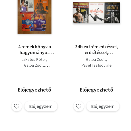
4 remek könyv a
3db extrém edzéssel,
hagyományos
erősítéssel,
edzésről: Formában,
testépítéssel
Lakatos Péter
Galba Zsolt
kortalanul, Oldschool
kapcsolatos mű -
Galba Zsolt
Pavel Tsatsouline
edzés, Életmentő
Paleolit edzés, Erőt,
Andrea Du Cane
izom? Kettlebell
egészséget!-Az orosz
erőedzés titkai, A
Macebell nagykönyve
Előjegyezhető
Előjegyezhető
Előjegyzem
Előjegyzem