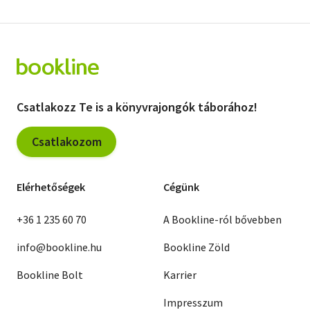
Csatlakozz Te is a könyvrajongók táborához!
Csatlakozom
Elérhetőségek
Cégünk
+36 1 235 60 70
A Bookline-ról bővebben
info@bookline.hu
Bookline Zöld
Bookline Bolt
Karrier
Impresszum