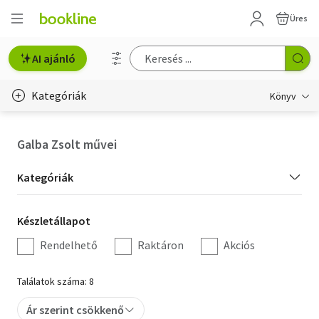
Üres
AI ajánló
Kategóriák
Könyv
Életmód, egészség
Galba Zsolt művei
Erotika
Kategória
Kategóriák
Gyermek- és ifjúsági
szűrés
Készletállapot
Készletállapot
Hobbi, szabadidő
szűrés
Rendelhető
Raktáron
Akciós
Irodalom
Találatok száma: 8
Művészet
Ár szerint csökkenő
Szakkönyv