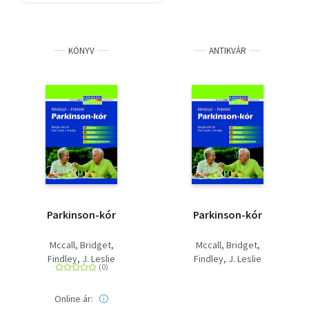
Szótár, nyelvkönyv
KÖNYV
ANTIKVÁR
Tankönyv, segédkönyv
Társadalomtudomány
Természettudomány
Történelem
Vallás
Parkinson-kór
Parkinson-kór
Mccall, Bridget
Mccall, Bridget
Findley, J. Leslie
Findley, J. Leslie
Online ár: