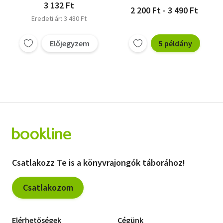
3 132 Ft
2 200 Ft - 3 490 Ft
Eredeti ár: 3 480 Ft
Előjegyzem
5 példány
Csatlakozz Te is a könyvrajongók táborához!
Csatlakozom
Elérhetőségek
Cégünk