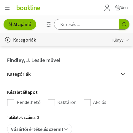
Üres
AI ajánló
Kategóriák
Könyv
Életmód, egészség
Findley, J. Leslie művei
Erotika
Kategória
Kategóriák
Gyermek- és ifjúsági
szűrés
Készletállapot
Készletállapot
Hobbi, szabadidő
szűrés
Rendelhető
Raktáron
Akciós
Irodalom
Találatok száma: 2
Művészet
Vásárlói értékelés szerint
Szakkönyv