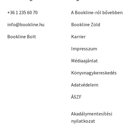
+36 1 235 60 70
A Bookline-ról bővebben
info@bookline.hu
Bookline Zöld
Bookline Bolt
Karrier
Impresszum
Médiaajánlat
Könyvnagykereskedés
Adatvédelem
ÁSZF
Akadálymentesítési
nyilatkozat