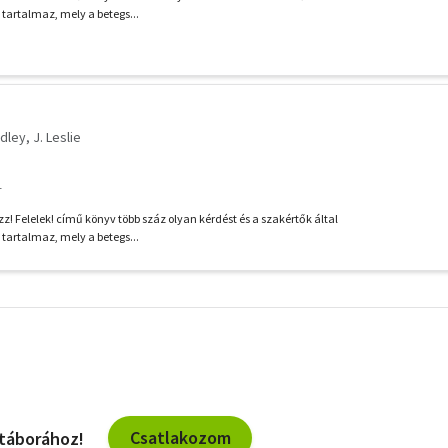
 tartalmaz, mely a betegs...
dley, J. Leslie
1
z! Felelek! című könyv több száz olyan kérdést és a szakértők által
 tartalmaz, mely a betegs...
További
szűrők
Csatlakozom
 táborához!