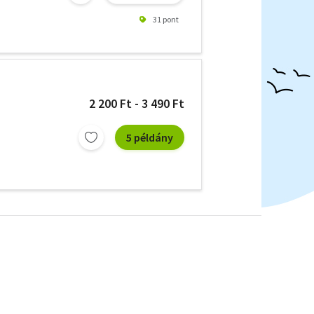
31 pont
2 200 Ft - 3 490 Ft
5 példány