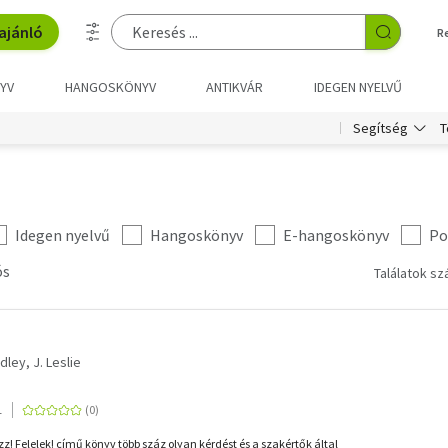
ajánló
R
YV
HANGOSKÖNYV
ANTIKVÁR
IDEGEN NYELVŰ
T
Segítség
Idegen nyelvű
Hangoskönyv
E-hangoskönyv
Po
ós
Találatok sz
dley, J. Leslie
1
z! Felelek! című könyv több száz olyan kérdést és a szakértők által