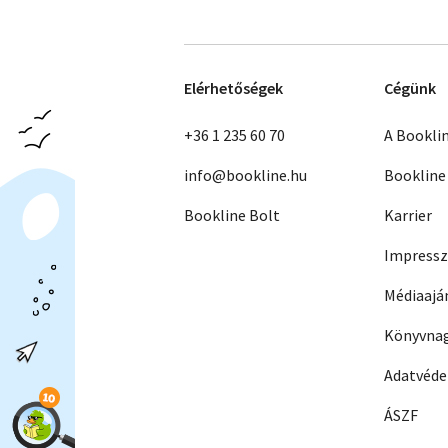
Elérhetőségek
Cégünk
+36 1 235 60 70
A Bookli
info@bookline.hu
Bookline
Bookline Bolt
Karrier
Impress
Médiaajá
Könyvnag
Adatvéd
ÁSZF