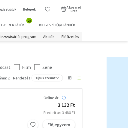
A kosarad
egisztrálok
Belépek
üres
új
GYEREKJÁTÉK
KIEGÉSZÍTŐ/AJÁNDÉK
örzsvásárlói program
Akciók
Előfizetés
dcast
Film
Zene
áma: 2
Rendezés:
Típus szerint
Online ár:
3 132 Ft
Eredeti ár: 3 480 Ft
Előjegyzem