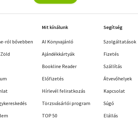
Mit kínálunk
Segítség
ne-ról bővebben
AI Könyvajánló
Szolgáltatások
 Zöld
Ajándékkártyák
Fizetés
Bookline Reader
Szállítás
zum
Előfizetés
Átvevőhelyek
nlat
Hírlevél feliratkozás
Kapcsolat
ykereskedés
Törzsvásárlói program
Súgó
elem
TOP 50
Elállás