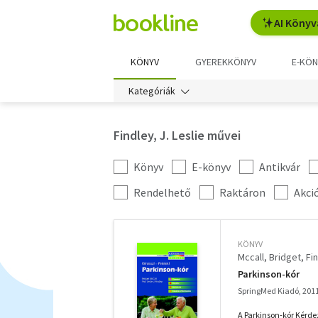
AI Könyv
KÖNYV
GYEREKKÖNYV
E-KÖN
Kategóriák
Findley, J. Leslie művei
Könyv
E-könyv
Antikvár
Kategória
szűrés
További
Rendelhető
Raktáron
Akci
szűrők
KÖNYV
Mccall, Bridget
Fin
Parkinson-kór
SpringMed Kiadó, 201
A Parkinson-kór Kérdez