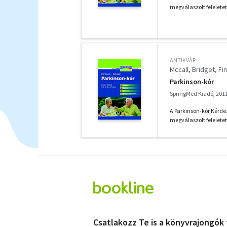
megválaszolt feleletet
ANTIKVÁR
Mccall, Bridget
Fin
Parkinson-kór
SpringMed Kiadó, 201
A Parkinson-kór Kérdez
megválaszolt feleletet
Csatlakozz Te is a könyvrajongók