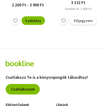
3 132 Ft
2 200 Ft - 3 490 Ft
Eredeti ár: 3 480 Ft
5 példány
Előjegyzem
Csatlakozz Te is a könyvrajongók táborához!
Csatlakozom
Elérhetőségek
Cégünk