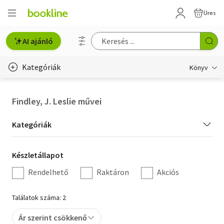
Üres
AI ajánló
Kategóriák
Könyv
Életmód, egészség
Findley, J. Leslie művei
Erotika
Kategória
Kategóriák
Gyermek- és ifjúsági
szűrés
Készletállapot
Készletállapot
Hobbi, szabadidő
szűrés
Rendelhető
Raktáron
Akciós
Irodalom
Találatok száma: 2
Művészet
Ár szerint csökkenő
Szakkönyv