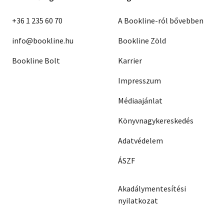
+36 1 235 60 70
A Bookline-ról bővebben
info@bookline.hu
Bookline Zöld
Bookline Bolt
Karrier
Impresszum
Médiaajánlat
Könyvnagykereskedés
Adatvédelem
ÁSZF
Akadálymentesítési
nyilatkozat