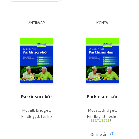
Szótár, nyelvkönyv
ANTIKVÁR
KÖNYV
Tankönyv, segédkönyv
Társadalomtudomány
Természettudomány
Történelem
Vallás
Parkinson-kór
Parkinson-kór
Mccall, Bridget
Mccall, Bridget
Findley, J. Leslie
Findley, J. Leslie
Online ár: