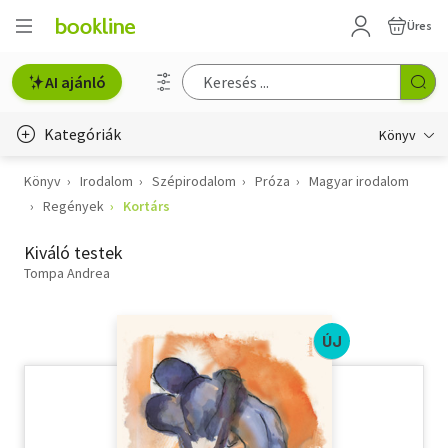
Üres
AI ajánló
Kategóriák
Könyv
Könyv
Irodalom
Szépirodalom
Próza
Magyar irodalom
Életmód, egészség
Regények
Kortárs
Erotika
Kiváló testek
Gyermek- és ifjúsági
Tompa Andrea
Hobbi, szabadidő
ÚJ
Irodalom
Művészet
Szakkönyv