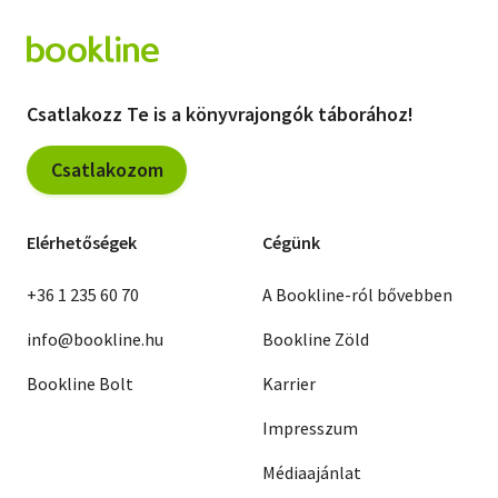
Csatlakozz Te is a könyvrajongók táborához!
Csatlakozom
Elérhetőségek
Cégünk
+36 1 235 60 70
A Bookline-ról bővebben
info@bookline.hu
Bookline Zöld
Bookline Bolt
Karrier
Impresszum
Médiaajánlat