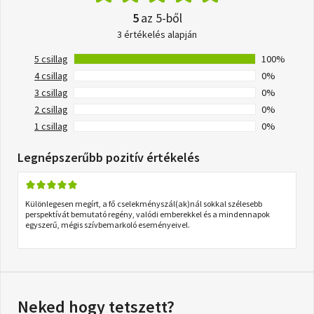
5
az 5-ből
3 értékelés alapján
5 csillag
100%
4 csillag
0%
3 csillag
0%
2 csillag
0%
1 csillag
0%
Legnépszerűbb pozitív értékelés
Különlegesen megírt, a fő cselekményszál(ak)nál sokkal szélesebb
perspektívát bemutató regény, valódi emberekkel és a mindennapok
egyszerű, mégis szívbemarkoló eseményeivel.
Neked hogy tetszett?