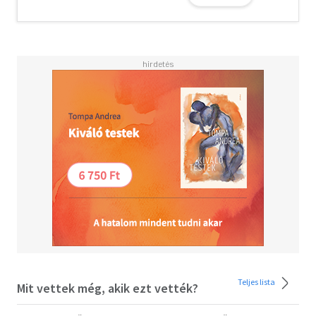
Olvasd el mások véleményét is!
Teljes lista
Mit vettek még, akik ezt vették?