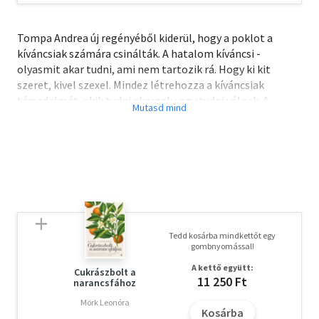
Tompa Andrea új regényéből kiderül, hogy a poklot a
kíváncsiak számára csinálták. A hatalom kíváncsi -
olyasmit akar tudni, ami nem tartozik rá. Hogy ki kit
szeret, kivel szexel. Mindez létrehozza a kíváncsiak
társadalmát, akik tudni akarnak vagy tudni vélnek. A
közösség pedig hol megbomlik, hol összekapaszkodik és
áthatolhatatlanná válik. Senki és semmi nem lehet a
hatalmon kívül.
"Az ingujj egészen felcsúszik, a vékony, izmos kar kilátszik,
rajta hosszú karmolás. A karján néhány selymes, világos,
vékony szőrszál látszik az ellenfényben.
Nincs szebb a teremtésben a táncoló fiúnál."
Tedd kosárba mindkettőt egy
gombnyomással!
A kettő együtt:
Tompa Andrea (1971) Kolozsváron született. Budapesten
Cukrászbolt a
11 250 Ft
narancsfához
él.
Mörk Leonóra
Kosárba