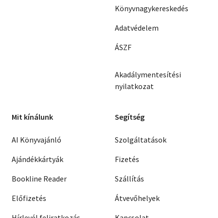
Könyvnagykereskedés
Adatvédelem
ÁSZF
Akadálymentesítési
nyilatkozat
Mit kínálunk
Segítség
AI Könyvajánló
Szolgáltatások
Ajándékkártyák
Fizetés
Bookline Reader
Szállítás
Előfizetés
Átvevőhelyek
Hírlevél feliratkozás
Kapcsolat