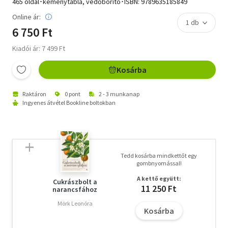
465 oldal･keménytábla, védőborító･ISBN:
9789635185849
Online ár:
6 750 Ft
Kiadói ár: 7 499 Ft
Kosárba
Raktáron
0 pont
2 - 3 munkanap
Ingyenes átvétel Bookline boltokban
Tedd kosárba mindkettőt egy
gombnyomással!
A kettő együtt:
Cukrászbolt a
11 250 Ft
narancsfához
Mörk Leonóra
Kosárba