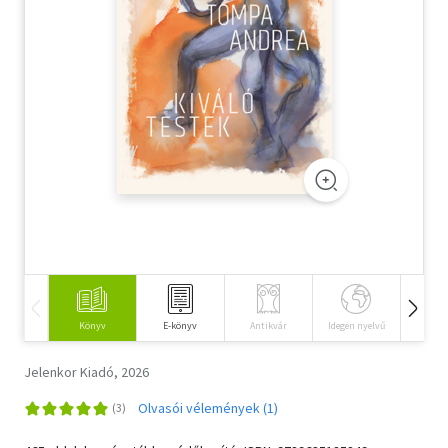
Szótár, nyelvkönyv
Tankönyv, segédkönyv
Társadalomtudomány
Természettudomány
Történelem
Vallás
Könyv
E-könyv
Antikvár
Idegen nyelvű
Hangos
Jelenkor Kiadó, 2026
Olvasói vélemények (1)