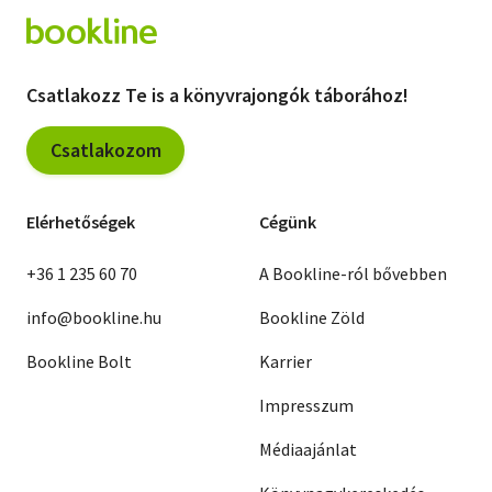
Csatlakozz Te is a könyvrajongók táborához!
Csatlakozom
Elérhetőségek
Cégünk
+36 1 235 60 70
A Bookline-ról bővebben
info@bookline.hu
Bookline Zöld
Bookline Bolt
Karrier
Impresszum
Médiaajánlat