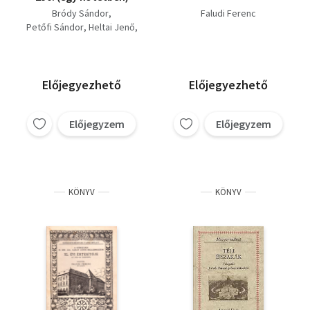
Bródy Sándor
Faludi Ferenc
Petőfi Sándor
Heltai Jenő
Mikszáth Kálmán
Bret Harte - Mark Twain -
Stockton
Faludi Ferenc
Előjegyezhető
Előjegyezhető
Előjegyzem
Előjegyzem
KÖNYV
KÖNYV