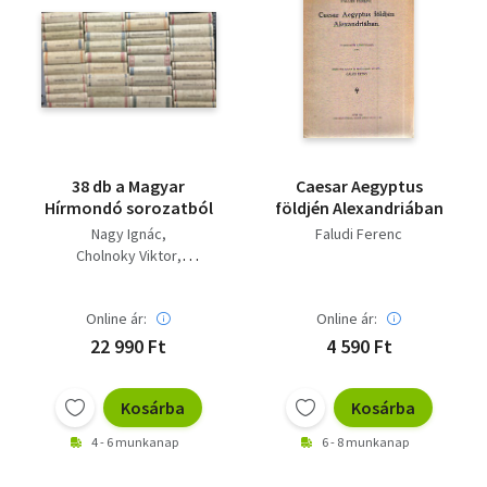
38 db a Magyar
Caesar Aegyptus
Hírmondó sorozatból
földjén Alexandriában
Nagy Ignác
Faludi Ferenc
Cholnoky Viktor
Virág Benedek
Remenyik Zsigmond
Online ár:
Online ár:
Faludi Ferenc
Kónyi János
22 990 Ft
4 590 Ft
Ferenczi Sándor
Róheim Géza
Bod Péter
Kosárba
Kosárba
György Aladár
Goldziher Ignác
4 - 6 munkanap
6 - 8 munkanap
Hermann Imre
Újfalvi Sándor