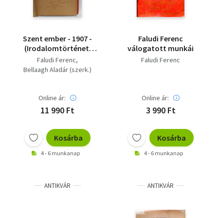
Szent ember - 1907 -
Faludi Ferenc
(Irodalomtörténeti
válogatott munkái
olvasmányok X.)
Faludi Ferenc
Faludi Ferenc
Bellaagh Aladár (szerk.)
Online ár:
Online ár:
11 990 Ft
3 990 Ft
Kosárba
Kosárba
4 - 6 munkanap
4 - 6 munkanap
ANTIKVÁR
ANTIKVÁR