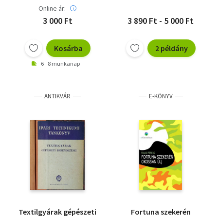
évről
Online ár:
3 000 Ft
3 890 Ft - 5 000 Ft
Kosárba
2 példány
6 - 8 munkanap
ANTIKVÁR
E-KÖNYV
Textilgyárak gépészeti
Fortuna szekerén