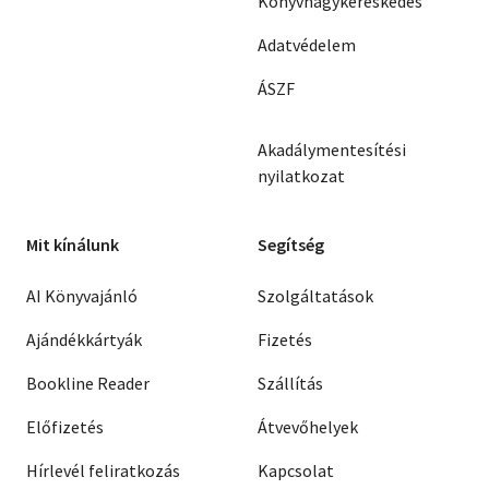
Könyvnagykereskedés
Adatvédelem
ÁSZF
Akadálymentesítési
nyilatkozat
Mit kínálunk
Segítség
AI Könyvajánló
Szolgáltatások
Ajándékkártyák
Fizetés
Bookline Reader
Szállítás
Előfizetés
Átvevőhelyek
Hírlevél feliratkozás
Kapcsolat