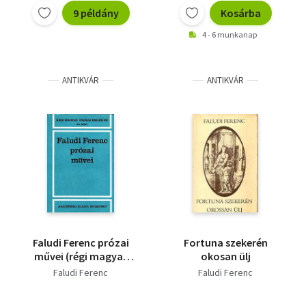
9 példány
Kosárba
4 - 6 munkanap
ANTIKVÁR
ANTIKVÁR
Faludi Ferenc prózai
Fortuna szekerén
művei (régi magyar
okosan ülj
prózai emlékek 8/2)
Faludi Ferenc
Faludi Ferenc