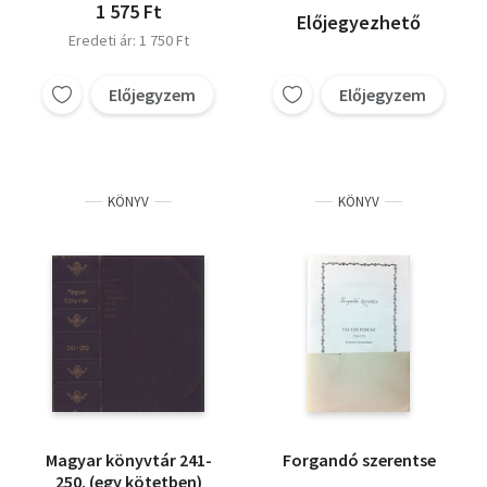
1 575 Ft
Előjegyezhető
Eredeti ár: 1 750 Ft
Előjegyzem
Előjegyzem
KÖNYV
KÖNYV
Magyar könyvtár 241-
Forgandó szerentse
250. (egy kötetben)