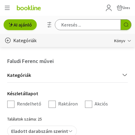
Üres
AI ajánló
Kategóriák
Könyv
Életmód, egészség
Faludi Ferenc művei
Erotika
Kategória
Kategóriák
Gyermek- és ifjúsági
szűrés
Készletállapot
Készletállapot
Hobbi, szabadidő
szűrés
Rendelhető
Raktáron
Akciós
Irodalom
Találatok száma: 25
Művészet
Eladott darabszám szerint
Szakkönyv