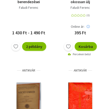
berendezései
okossan ülj
Faludi Ferenc
Faludi Ferenc
Online ár:
1 430 Ft - 1 490 Ft
395 Ft
2 példány
Kosárba
Perceken belül
ANTIKVÁR
ANTIKVÁR