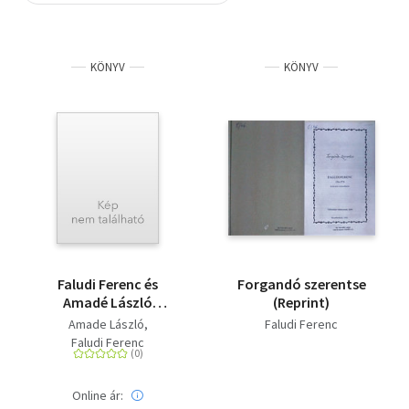
Szótár, nyelvkönyv
KÖNYV
KÖNYV
Tankönyv, segédkönyv
Társadalomtudomány
Természettudomány
Történelem
Vallás
Faludi Ferenc és
Forgandó szerentse
Amadé László
(Reprint)
válogatott művei - A
Amade László
Faludi Ferenc
Magyar Költészet
Faludi Ferenc
Kincsestára 42.
Online ár: