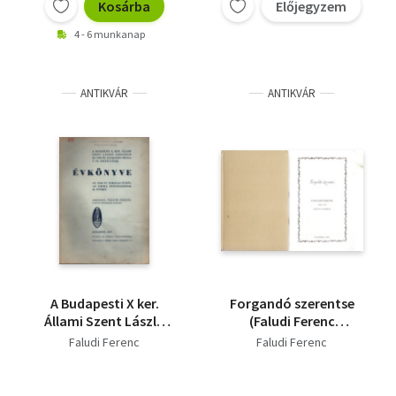
Kosárba
Előjegyzem
4 - 6 munkanap
ANTIKVÁR
ANTIKVÁR
A Budapesti X ker.
Forgandó szerentse
Állami Szent László
(Faludi Ferenc
Gimnázium III.-VIII. és
kéziratos
Faludi Ferenc
Faludi Ferenc
Általános Iskola V.- VI.
versesfüzete)- reprint,
osztályának évkönyve
kísérőfüzettel
az 1946-47. iskolai