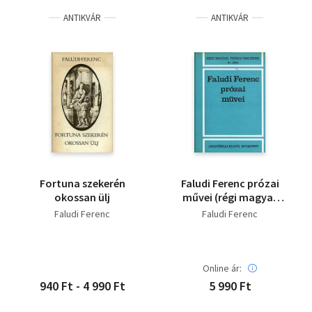
Heltai Gáspár
ANTIKVÁR
ANTIKVÁR
Fortuna szekerén
Faludi Ferenc prózai
okossan ülj
művei (régi magyar
prózai emlékek 8/1)
Faludi Ferenc
Faludi Ferenc
Online ár:
940 Ft - 4 990 Ft
5 990 Ft