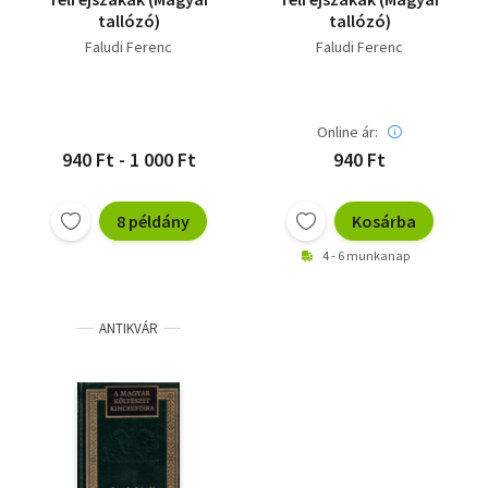
tallózó)
tallózó)
Faludi Ferenc
Faludi Ferenc
Online ár:
940 Ft - 1 000 Ft
940 Ft
8 példány
Kosárba
4 - 6 munkanap
ANTIKVÁR