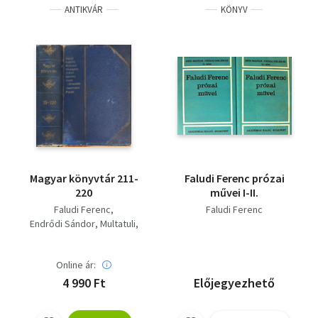
ANTIKVÁR
KÖNYV
Hermann Imre
Benyóné Dr. Mojzsis Dóra
(összeállította)
Gróf Széchenyi István
Goldziher Ignác
Király Erzsébet (szerk.)
Bajomi Lázár Endre
(szerk.)
Karácsony Sándor
Újfalvi Sándor
Tóth Péter
Faludi Ferenc
Pulszky Terézia
Magyar könyvtár 211-
Faludi Ferenc prózai
Nagy Ignác
Virág Benedek
220
művei I-II.
Faludi Ferenc
Faludi Ferenc
Endrődi Sándor
Multatuli
Williem Shakespeare
Zrínyi
Bársony István
Online ár:
Gerhard Hauptmann
Petőfi Sándor
4 990 Ft
Előjegyezhető