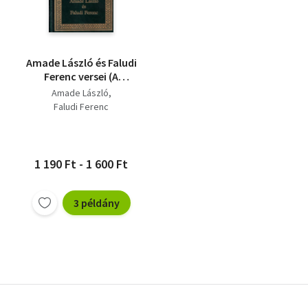
Amade László és Faludi
Ferenc versei (A
magyar költészet
Amade László
kincsestára 42.)
Faludi Ferenc
1 190 Ft - 1 600 Ft
3 példány