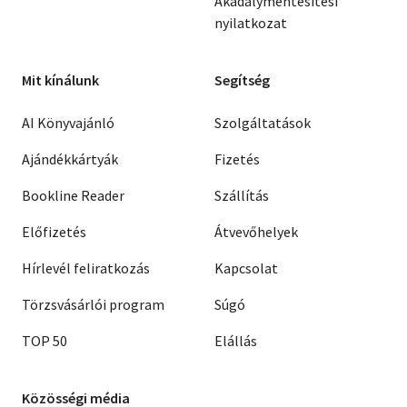
Akadálymentesítési
nyilatkozat
Mit kínálunk
Segítség
AI Könyvajánló
Szolgáltatások
Ajándékkártyák
Fizetés
Bookline Reader
Szállítás
Előfizetés
Átvevőhelyek
Hírlevél feliratkozás
Kapcsolat
Törzsvásárlói program
Súgó
TOP 50
Elállás
Közösségi média