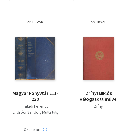
Szótár, nyelvkönyv
ANTIKVÁR
ANTIKVÁR
Tankönyv, segédkönyv
Társadalomtudomány
Természettudomány
Történelem
Vallás
Magyar könyvtár 211-
Zrínyi Miklós
220
válogatott művei
Faludi Ferenc
Zrínyi
Endrődi Sándor
Multatuli
Williem Shakespeare
Zrínyi
Bársony István
Online ár:
Gerhard Hauptmann