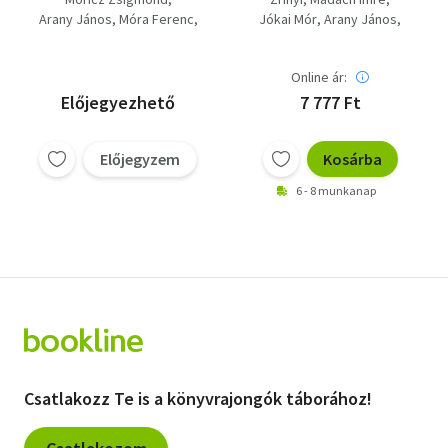
Zrínyiász, Puszták
veszedelem, Az ember
Arany János
Móra Ferenc
Jókai Mór
Arany János
népe, Aranykoporső,
tragédiája, Egy
Illyés Gyula
Mikszáth Kálmán
Toldi, Tündérkert, Úri
magyar nábob, Fekete
Mikszáth Kálmán
Zrínyi
Kosztolányi Dezső
muri
gyémántok, Toldi,
Online ár:
Buda halála. Különös
Előjegyezhető
7 777 Ft
házasság, Tót
atyafiak - jó palócok,
Édes Anna
Előjegyzem
Kosárba
6 - 8 munkanap
Csatlakozz Te is a könyvrajongók táborához!