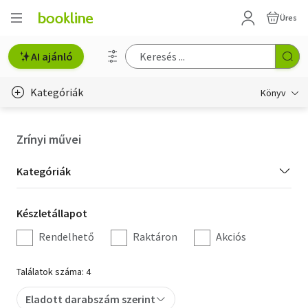
Üres
AI ajánló
Kategóriák
Könyv
Életmód, egészség
Zrínyi művei
Erotika
Kategória
Kategóriák
Gyermek- és ifjúsági
szűrés
Készletállapot
Készletállapot
Hobbi, szabadidő
szűrés
Rendelhető
Raktáron
Akciós
Irodalom
Találatok száma: 4
Művészet
Eladott darabszám szerint
Szakkönyv