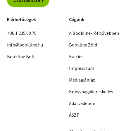
Csatlakozom
Elérhetőségek
Cégünk
+36 1 235 60 70
A Bookline-ról bővebben
info@bookline.hu
Bookline Zöld
Bookline Bolt
Karrier
Impresszum
Médiaajánlat
Könyvnagykereskedés
Adatvédelem
ÁSZF