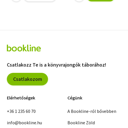
Csatlakozz Te is a könyvrajongók táborához!
Csatlakozom
Elérhetőségek
Cégünk
+36 1 235 60 70
A Bookline-ról bővebben
info@bookline.hu
Bookline Zöld