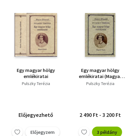
Egy magyar hölgy
Egy magyar hölgy
emlékiratai
emlékiratai (Magyar
Hírmondó)
Pulszky Terézia
Pulszky Terézia
Előjegyezhető
2 490 Ft - 3 200 Ft
Előjegyzem
3 példány