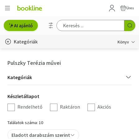
Üres
AI ajánló
Kategóriák
Könyv
Életmód, egészség
Pulszky Terézia művei
Erotika
Kategória
Kategóriák
Gyermek- és ifjúsági
szűrés
Készletállapot
Készletállapot
Hobbi, szabadidő
szűrés
Rendelhető
Raktáron
Akciós
Irodalom
Találatok száma: 10
Művészet
Eladott darabszám szerint
Szakkönyv