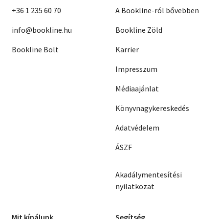
+36 1 235 60 70
A Bookline-ról bővebben
info@bookline.hu
Bookline Zöld
Bookline Bolt
Karrier
Impresszum
Médiaajánlat
Könyvnagykereskedés
Adatvédelem
ÁSZF
Akadálymentesítési
nyilatkozat
Mit kínálunk
Segítség