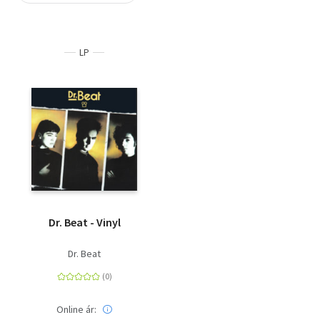
Szótár, nyelvkönyv
LP
Tankönyv, segédkönyv
Társadalomtudomány
Természettudomány
Történelem
Vallás
Dr. Beat - Vinyl
Dr. Beat
Online ár: