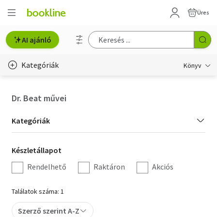
Üres
AI ajánló
Kategóriák
Könyv
Életmód, egészség
Dr. Beat művei
Erotika
Kategória
Kategóriák
Gyermek- és ifjúsági
szűrés
Készletállapot
Készletállapot
Hobbi, szabadidő
szűrés
Rendelhető
Raktáron
Akciós
Irodalom
Találatok száma: 1
Művészet
Szerző szerint A-Z
Szakkönyv