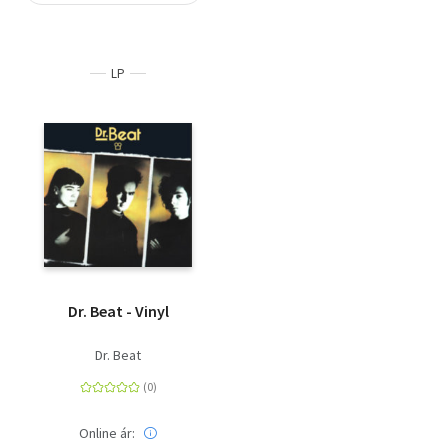
Szótár, nyelvkönyv
LP
Tankönyv, segédkönyv
Társadalomtudomány
Természettudomány
Történelem
Vallás
Dr. Beat - Vinyl
Dr. Beat
Online ár: