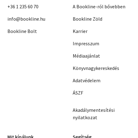
+36 1 235 60 70
A Bookline-ról bővebben
info@bookline.hu
Bookline Zöld
Bookline Bolt
Karrier
Impresszum
Médiaajánlat
Könyvnagykereskedés
Adatvédelem
ÁSZF
Akadálymentesítési
nyilatkozat
Mit kínálunk
Segítség