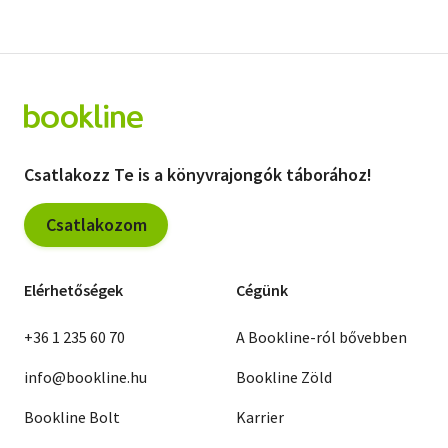
Csatlakozz Te is a könyvrajongók táborához!
Csatlakozom
Elérhetőségek
Cégünk
+36 1 235 60 70
A Bookline-ról bővebben
info@bookline.hu
Bookline Zöld
Bookline Bolt
Karrier