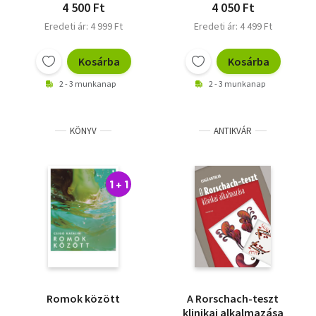
4 500 Ft
4 050 Ft
Eredeti ár: 4 999 Ft
Eredeti ár: 4 499 Ft
Kosárba
Kosárba
2 - 3 munkanap
2 - 3 munkanap
KÖNYV
ANTIKVÁR
1 + 1
Romok között
A Rorschach-teszt
klinikai alkalmazása