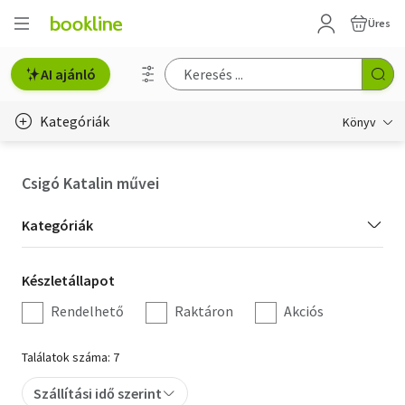
Üres
AI ajánló
Kategóriák
Könyv
Életmód, egészség
Csigó Katalin művei
Erotika
Kategória
Kategóriák
Gyermek- és ifjúsági
szűrés
Készletállapot
Készletállapot
Hobbi, szabadidő
szűrés
Rendelhető
Raktáron
Akciós
Irodalom
Találatok száma: 7
Művészet
Szállítási idő szerint
Szakkönyv