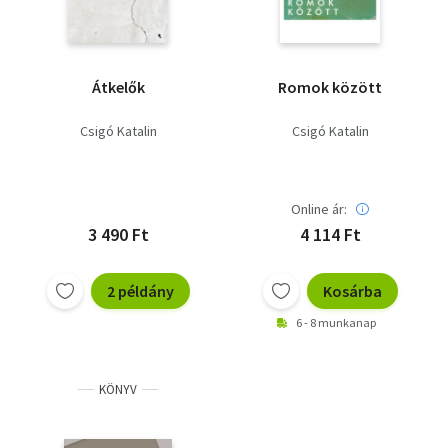
Átkelők
Romok között
Csigó Katalin
Csigó Katalin
Online ár:
3 490 Ft
4 114 Ft
2 példány
Kosárba
6 - 8 munkanap
KÖNYV