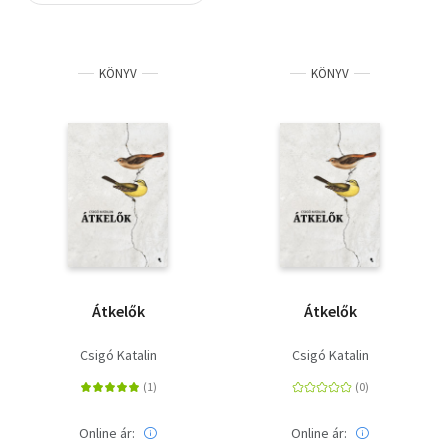
Szótár, nyelvkönyv
KÖNYV
KÖNYV
Tankönyv, segédkönyv
Társadalomtudomány
Természettudomány
Történelem
Vallás
Átkelők
Átkelők
Csigó Katalin
Csigó Katalin
Online ár:
Online ár: