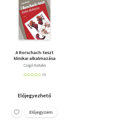
A Rorschach-teszt
klinikai alkalmazása
Csigó Katalin
Előjegyezhető
Előjegyzem