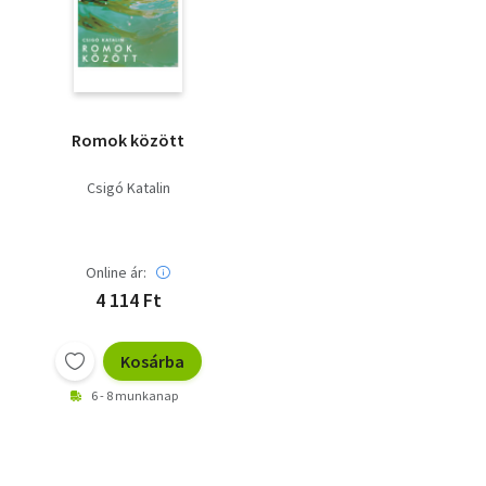
Szótár, nyelvkönyv
Tankönyv, segédkönyv
Társadalomtudomány
Romok között
Természettudomány
Csigó Katalin
Történelem
Vallás
Online ár:
4 114 Ft
Kosárba
6 - 8 munkanap