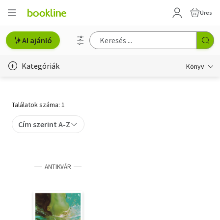
Üres
AI ajánló
Kategóriák
Könyv
Életmód, egészség
Találatok száma: 1
Erotika
Cím szerint A-Z
Gyermek- és ifjúsági
Hobbi, szabadidő
ANTIKVÁR
Irodalom
Művészet
Szakkönyv