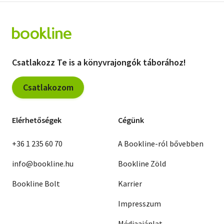
Csatlakozz Te is a könyvrajongók táborához!
Csatlakozom
Elérhetőségek
Cégünk
+36 1 235 60 70
A Bookline-ról bővebben
info@bookline.hu
Bookline Zöld
Bookline Bolt
Karrier
Impresszum
Médiaajánlat