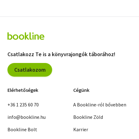
Csatlakozz Te is a könyvrajongók táborához!
Csatlakozom
Elérhetőségek
Cégünk
+36 1 235 60 70
A Bookline-ról bővebben
info@bookline.hu
Bookline Zöld
Bookline Bolt
Karrier