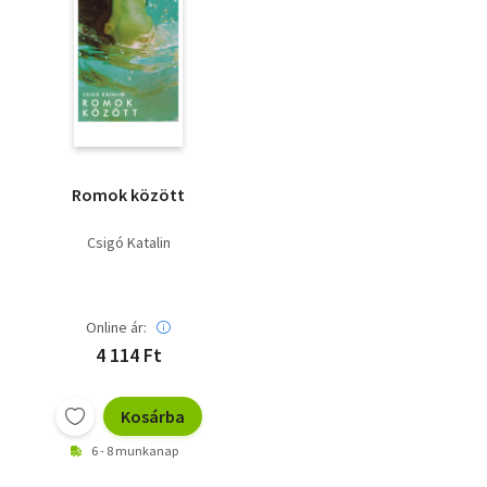
Romok között
Csigó Katalin
Online ár:
4 114 Ft
Kosárba
6 - 8 munkanap