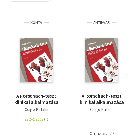
Szótár, nyelvkönyv
KÖNYV
ANTIKVÁR
Tankönyv, segédkönyv
Társadalomtudomány
Természettudomány
Történelem
Vallás
A Rorschach-teszt
A Rorschach-teszt
klinikai alkalmazása
klinikai alkalmazása
Csigó Katalin
Csigó Katalin
Online ár: