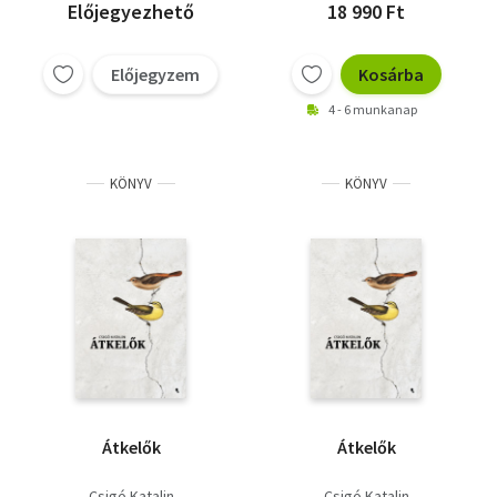
Előjegyezhető
18 990 Ft
Előjegyzem
Kosárba
4 - 6 munkanap
KÖNYV
KÖNYV
Átkelők
Átkelők
Csigó Katalin
Csigó Katalin