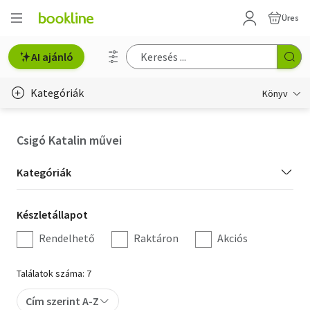
Üres
AI ajánló
Kategóriák
Könyv
Életmód, egészség
Csigó Katalin művei
Erotika
Kategória
Kategóriák
Gyermek- és ifjúsági
szűrés
Készletállapot
Készletállapot
Hobbi, szabadidő
szűrés
Rendelhető
Raktáron
Akciós
Irodalom
Találatok száma: 7
Művészet
Cím szerint A-Z
Szakkönyv