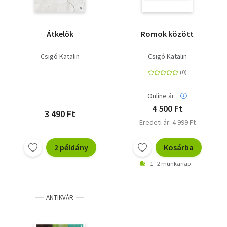
Átkelők
Romok között
Csigó Katalin
Csigó Katalin
Online ár:
4 500 Ft
3 490 Ft
Eredeti ár: 4 999 Ft
2 példány
Kosárba
1 - 2 munkanap
ANTIKVÁR