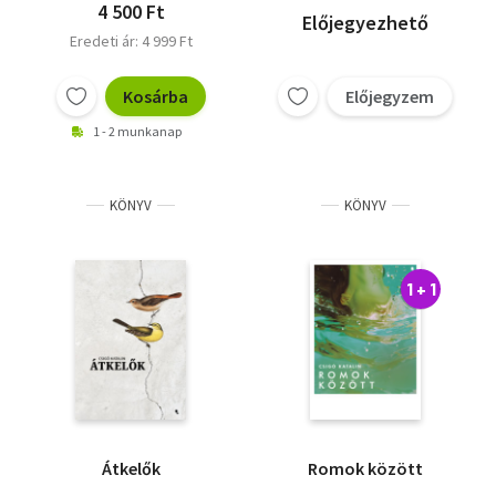
4 500 Ft
Előjegyezhető
Eredeti ár: 4 999 Ft
Kosárba
Előjegyzem
1 - 2 munkanap
KÖNYV
KÖNYV
1 + 1
Átkelők
Romok között