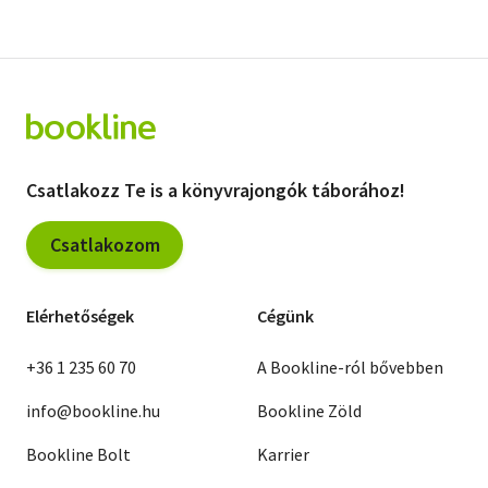
Csatlakozz Te is a könyvrajongók táborához!
Csatlakozom
Elérhetőségek
Cégünk
+36 1 235 60 70
A Bookline-ról bővebben
info@bookline.hu
Bookline Zöld
Bookline Bolt
Karrier