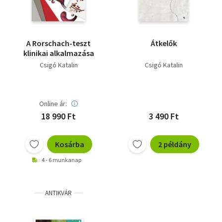
A Rorschach-teszt
Átkelők
klinikai alkalmazása
Csigó Katalin
Csigó Katalin
Online ár:
18 990 Ft
3 490 Ft
Kosárba
2 példány
4 - 6 munkanap
ANTIKVÁR