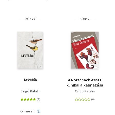
Szótár, nyelvkönyv
KÖNYV
KÖNYV
Tankönyv, segédkönyv
Társadalomtudomány
Természettudomány
Történelem
Vallás
Átkelők
A Rorschach-teszt
klinikai alkalmazása
Csigó Katalin
Csigó Katalin
Online ár: