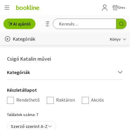
Üres
AI ajánló
Kategóriák
Könyv
Életmód, egészség
Csigó Katalin művei
Erotika
Kategória
Kategóriák
Gyermek- és ifjúsági
szűrés
Készletállapot
Készletállapot
Hobbi, szabadidő
szűrés
Rendelhető
Raktáron
Akciós
Irodalom
Találatok száma: 7
Művészet
Szerző szerint A-Z
Szakkönyv