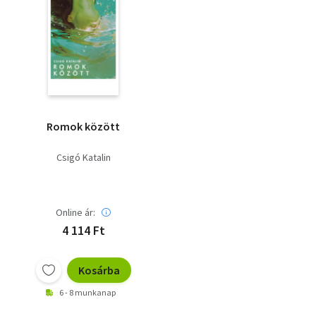
Romok között
Csigó Katalin
Online ár:
4 114 Ft
Kosárba
6 - 8 munkanap