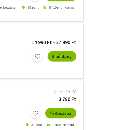
tói készleten
62 pont
5 - 10 munkanap
14 990 Ft - 27 990 Ft
5 példány
Online ár:
3 780 Ft
Kosárba
37 pont
Perceken belül