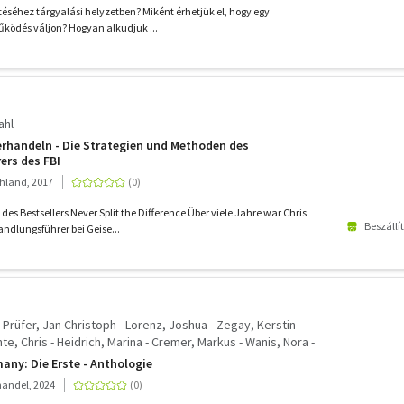
ítéséhez tárgyalási helyzetben? Miként érhetjük el, hogy egy
űködés váljon? Hogyan alkudjuk ...
ahl
rhandeln - Die Strategien und Methoden des
ers des FBI
hland, 2017
es Bestsellers Never Split the Difference Über viele Jahre war Chris
Beszállí
andlungsführer bei Geise...
- Prüfer, Jan Christoph - Lorenz, Joshua - Zegay, Kerstin -
nte, Chris - Heidrich, Marina - Cremer, Markus - Wanis, Nora -
- Braß, Sebastian - Dombrowski, Fabian - Karg, Thomas -
ny: Die Erste - Anthologie
 Alin - Ahrens, Britta - Gmyrek, Carolin - Huster, Daniel -
andel, 2024
 Kreutzmann, Felix - Schrapper, Heike