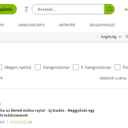
ajánló
R
YV
HANGOSKÖNYV
ANTIKVÁR
IDEGEN NYELVŰ
T
Segítség
Idegen nyelvű
Hangoskönyv
E-hangoskönyv
Po
ós
Találatok száma:
s
ha az életed múlna rajta! - új kiadás - Meggyőzés egy
ló módszereivel
026