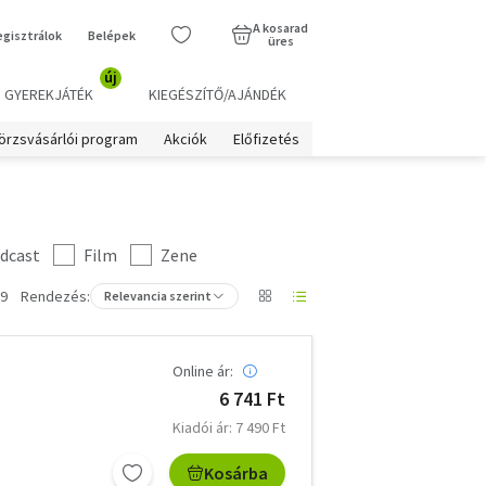
A kosarad
egisztrálok
Belépek
üres
új
GYEREKJÁTÉK
KIEGÉSZÍTŐ/AJÁNDÉK
örzsvásárlói program
Akciók
Előfizetés
dcast
Film
Zene
 9
Rendezés:
Relevancia szerint
Online ár:
6 741 Ft
Kiadói ár: 7 490 Ft
Kosárba