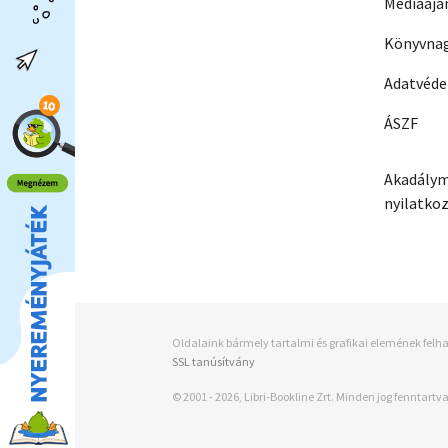
Médiaajá
Könyvnag
Adatvéd
ÁSZF
Akadálym
nyilatko
Oldalaink bármely tartalmi és grafikai elemének felha
SSL tanúsítvány
© 2001 - 2026, Libri-Bookline Zrt. Minden jog fenntartva