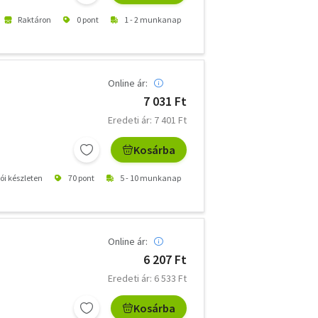
Raktáron
0 pont
1 - 2 munkanap
Online ár:
7 031 Ft
Eredeti ár: 7 401 Ft
Kosárba
tói készleten
70 pont
5 - 10 munkanap
Online ár:
6 207 Ft
Eredeti ár: 6 533 Ft
Kosárba