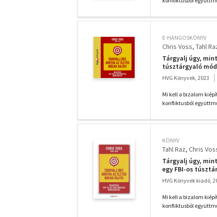
konfliktusból együttm
E-HANGOSKÖNYV
Chris Voss
Tahl Ra
Tárgyalj úgy, min
túsztárgyaló mód
HVG Könyvek, 2023
Mi kell a bizalom kiép
konfliktusból együttm
KÖNYV
Tahl Raz
Chris Vos
Tárgyalj úgy, min
egy FBI-os túsztá
HVG Könyvek kiadó, 2
Mi kell a bizalom kiép
konfliktusból együttm