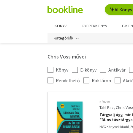
AI Könyv
KÖNYV
GYEREKKÖNYV
E-KÖN
Kategóriák
Chris Voss művei
Könyv
E-könyv
Antikvár
Kategória
szűrés
További
Rendelhető
Raktáron
Akci
szűrők
KÖNYV
Tahl Raz
Chris Vos
Tárgyalj úgy, mint
FBI-os túsztárgya
HVG Könyvek kiadó, 2