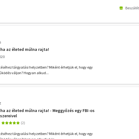
Beszállí
s
tha az életed múlna rajta!
020
ítéséhez tárgyalási helyzetben? Miként érhetjük el, hogy egy
űködés váljon? Hogyan alkud...
z
tha az életed múlna rajta! - Meggyőzés egy FBI-os
szereivel
ítéséhez tárgyalási helyzetben? Miként érhetjük el, hogy egy