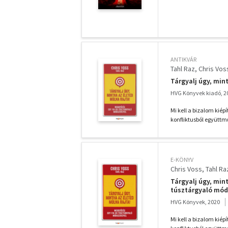
ANTIKVÁR
Tahl Raz
Chris Vos
Tárgyalj úgy, min
HVG Könyvek kiadó, 2
Mi kell a bizalom kiép
konfliktusból együttm
E-KÖNYV
Chris Voss
Tahl Ra
Tárgyalj úgy, min
túsztárgyaló mód
HVG Könyvek, 2020
Mi kell a bizalom kiép