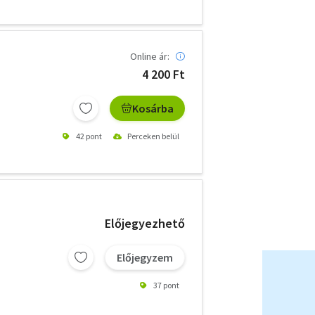
Online ár:
4 200 Ft
Kosárba
42 pont
Perceken belül
Előjegyezhető
Előjegyzem
37 pont