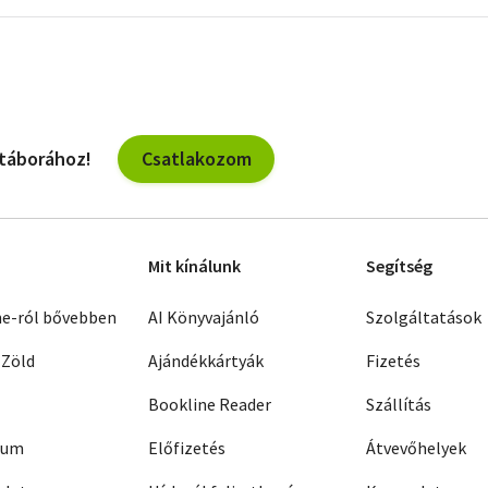
szűrők
Csatlakozom
 táborához!
Mit kínálunk
Segítség
ne-ról bővebben
AI Könyvajánló
Szolgáltatások
 Zöld
Ajándékkártyák
Fizetés
Bookline Reader
Szállítás
zum
Előfizetés
Átvevőhelyek