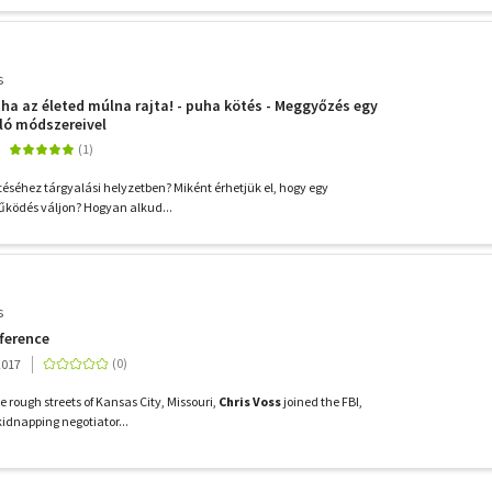
s
tha az életed múlna rajta! - puha kötés - Meggyőzés egy
ló módszereivel
ítéséhez tárgyalási helyzetben? Miként érhetjük el, hogy egy
űködés váljon? Hogyan alkud...
s
fference
2017
the rough streets of Kansas City, Missouri,
Chris Voss
joined the FBI,
kidnapping negotiator...
További