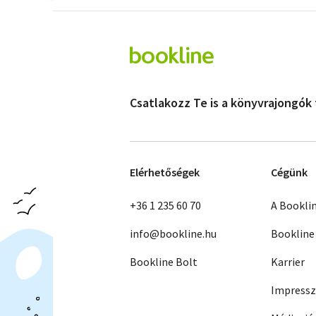
Csatlakozz Te is a könyvrajongók
Elérhetőségek
Cégünk
+36 1 235 60 70
A Bookli
info@bookline.hu
Bookline
Bookline Bolt
Karrier
Impress