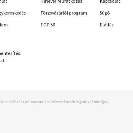
nlat
Hírlevél feliratkozás
Kapcsolat
ykereskedés
Törzsvásárlói program
Súgó
elem
TOP 50
Elállás
entesítési
zat
sználásához a Libri-Bookline Zrt. előzetes írásbeli engedélye szükséges.
.