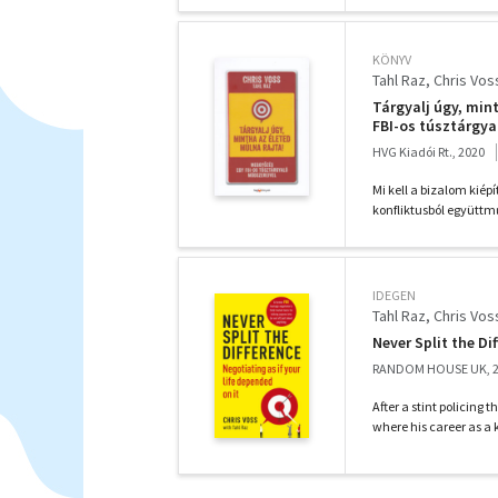
KÖNYV
Tahl Raz
Chris Vos
Tárgyalj úgy, min
FBI-os túsztárgya
HVG Kiadói Rt., 2020
Mi kell a bizalom kiép
konfliktusból együttm
IDEGEN
Tahl Raz
Chris Vos
Never Split the Di
RANDOM HOUSE UK, 
After a stint policing 
where his career as a 