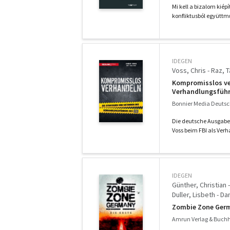
Mi kell a bizalom kiép
konfliktusból együttm
IDEGEN
Voss, Chris - Raz, T
Kompromisslos ve
Verhandlungsführ
Bonnier Media Deutsc
Die deutsche Ausgabe d
Voss beim FBI als Verh
IDEGEN
Günther, Christian 
Duller, Lisbeth - Da
Longerich, Sandra 
Zombie Zone Germa
Voss, Vincent - Rys,
Amrun Verlag & Buchh
Leucht, Eberhard -