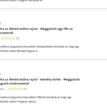
űködés váljon? Hogyan alkudjuk le...
z
tha az életed múlna rajta! - Meggyőzés egy FBI-os
szereivel
ítéséhez tárgyalási helyzetben?&nbsp;Miként érhetjük el, hogy egy
űködés váljon?&nbsp;Hogyan a...
s
tha az életed múlna rajta! - kemény kötés - Meggyőzés
rgyaló módszereivel
020
ítéséhez tárgyalási helyzetben? Miként érhetjük el, hogy egy
űködés váljon? Hogyan alkud...