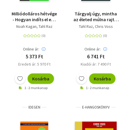
Milliódolláros hétvége
Tárgyalj úgy, mintha
- Hogyan indíts el egy
az életed múlna rajta!
milliódolláros
- új kiadás - Meggyőzés
Noah Kagan
Tahl Raz
Tahl Raz
Chris Voss
vállalkozást
egy FBI-os
mindössze 48 óra
túsztárgyaló
alatt?
módszereivel
Online ár:
Online ár:
5 373 Ft
6 741 Ft
Eredeti ár: 5 970 Ft
Kiadói ár: 7 490 Ft
Kosárba
Kosárba
1 - 2 munkanap
1 - 2 munkanap
IDEGEN
E-HANGOSKÖNYV