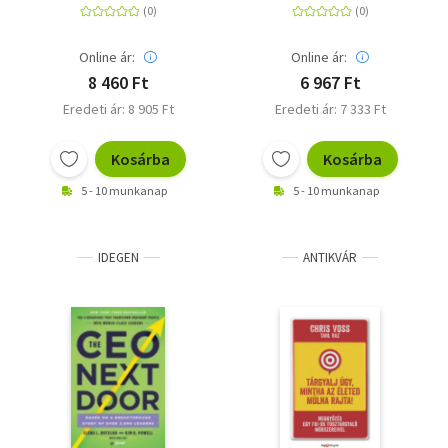
millionenschweres
Verhandlungsführers
Business aufbaut. Vom
des FBI
Arbeitnehmer zum
Online ár:
Online ár:
erfolgreichen Gründer
8 460 Ft
6 967 Ft
in nur einem
Eredeti ár: 8 905 Ft
Eredeti ár: 7 333 Ft
Wochenende
Kosárba
Kosárba
5 - 10 munkanap
5 - 10 munkanap
IDEGEN
ANTIKVÁR