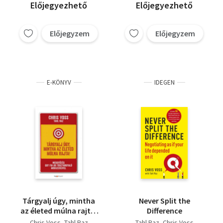
Előjegyezhető
Előjegyezhető
Előjegyzem
Előjegyzem
E-KÖNYV
IDEGEN
Tárgyalj úgy, mintha
Never Split the
az életed múlna rajta!
Difference
- Meggyőzés egy FBI-os
Chris Voss
Tahl Raz
Tahl Raz
Chris Voss