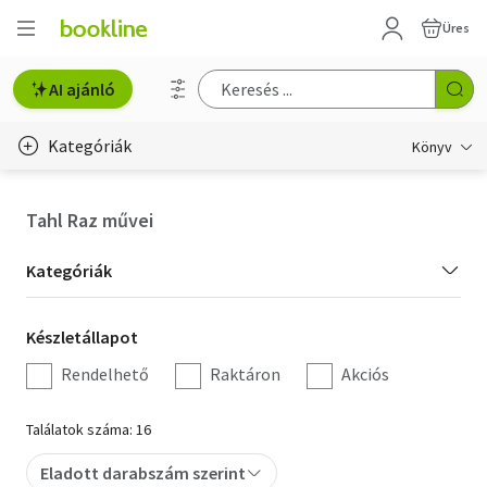
Üres
AI ajánló
Kategóriák
Könyv
Életmód, egészség
Tahl Raz művei
Erotika
Kategória
Kategóriák
Gyermek- és ifjúsági
szűrés
Készletállapot
Készletállapot
Hobbi, szabadidő
szűrés
Rendelhető
Raktáron
Akciós
Irodalom
Találatok száma: 16
Művészet
Eladott darabszám szerint
Szakkönyv