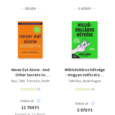
IDEGEN
E-KÖNYV
Never Eat Alone - And
Milliódolláros hétvége
Other Secrets to
- Hogyan indíts el egy
Success, One
milliódolláros
Raz, Tahl - Ferrazzi, Keith
Tahl Raz
Noah Kagan
Relationship at a Time
vállalkozást
mindössze 48 óra
alatt?
Online ár:
Online ár:
11 764 Ft
5 970 Ft
Eredeti ár: 12 383 Ft