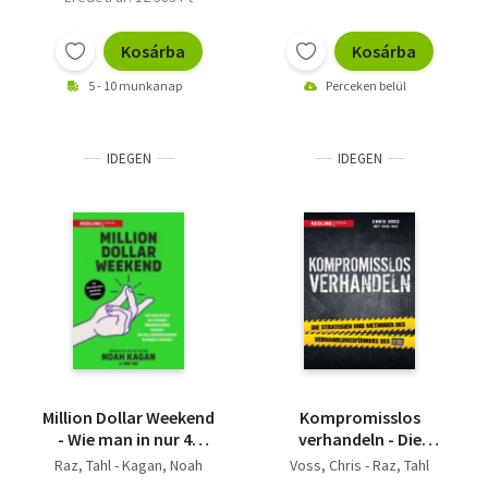
Kosárba
Kosárba
5 - 10 munkanap
Perceken belül
IDEGEN
IDEGEN
Million Dollar Weekend
Kompromisslos
- Wie man in nur 48
verhandeln - Die
Stunden überraschend
Strategien und
Raz, Tahl - Kagan, Noah
Voss, Chris - Raz, Tahl
einfach ein
Methoden des