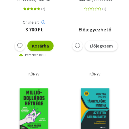
túsztárgyaló
módszereivel
Online ár:
3 780 Ft
Előjegyezhető
Kosárba
Előjegyzem
Perceken belül
KÖNYV
KÖNYV