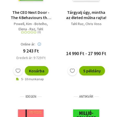
The CEO Next Door -
Tárgyalj úgy, mintha
The 4 Behaviours that
az életed múlna rajta!
Transform Ordinary
Powell, Kim - Botelho,
Tahl Raz
Chris Voss
People into World
Elena - Raz, Tahl
Class Leaders
Online ár:
9 243 Ft
14 990 Ft - 27 990 Ft
Eredeti ár: 9 729 Ft
Kosárba
5 példány
5 - 10 munkanap
IDEGEN
ANTIKVÁR