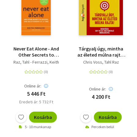
Never Eat Alone - And
Tárgyalj úgy, mintha
Other Secrets to
az életed múlna rajta!
Success, One
- Meggyőzés egy FBI-os
Raz, Tahl - Ferrazzi, Keith
Chris Voss
Tahl Raz
Relationship at a Time
túsztárgyaló
módszereivel
Online ár:
Online ár:
5 446 Ft
4 200 Ft
Eredeti ár: 5 732 Ft
Kosárba
Kosárba
5 - 10 munkanap
Perceken belül