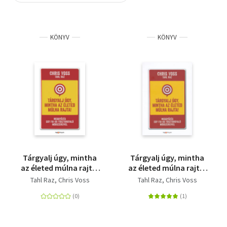
Szótár, nyelvkönyv
KÖNYV
KÖNYV
Tankönyv, segédkönyv
Társadalomtudomány
Természettudomány
Történelem
Vallás
Tárgyalj úgy, mintha
Tárgyalj úgy, mintha
az életed múlna rajta!
az életed múlna rajta!
- kemény kötés -
- puha kötés -
Tahl Raz
Chris Voss
Tahl Raz
Chris Voss
Meggyőzés egy FBI-os
Meggyőzés egy FBI-os
túsztárgyaló
túsztárgyaló
módszereivel
módszereivel