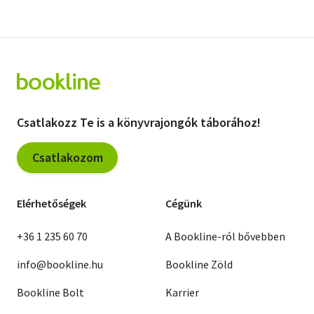
Csatlakozz Te is a könyvrajongók táborához!
Csatlakozom
Elérhetőségek
Cégünk
+36 1 235 60 70
A Bookline-ról bővebben
info@bookline.hu
Bookline Zöld
Bookline Bolt
Karrier