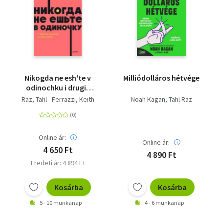
Nikogda ne esh'te v
Milliódolláros hétvége
odinochku i drugie
pravila networkinga.
Raz, Tahl - Ferrazzi, Keith
Noah Kagan
Tahl Raz
Online ár:
Online ár:
4 650 Ft
4 890 Ft
Eredeti ár: 4 894 Ft
Kosárba
Kosárba
5 - 10 munkanap
4 - 6 munkanap