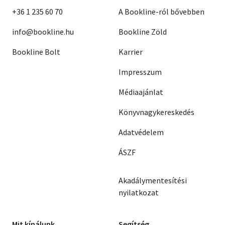
+36 1 235 60 70
A Bookline-ról bővebben
info@bookline.hu
Bookline Zöld
Bookline Bolt
Karrier
Impresszum
Médiaajánlat
Könyvnagykereskedés
Adatvédelem
ÁSZF
Akadálymentesítési
nyilatkozat
Mit kínálunk
Segítség