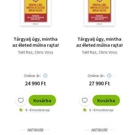
Szótár, nyelvkönyv
Tankönyv, segédkönyv
Társadalomtudomány
Tárgyalj úgy, mintha
Tárgyalj úgy, mintha
az életed múlna rajta!
az életed múlna rajta!
Természettudomány
Tahl Raz
Chris Voss
Tahl Raz
Chris Voss
Történelem
Vallás
Online ár:
Online ár:
24 990 Ft
27 990 Ft
Kosárba
Kosárba
6 - 8 munkanap
6 - 8 munkanap
ANTIKVÁR
ANTIKVÁR