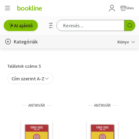
Üres
AI ajánló
Kategóriák
Könyv
Életmód, egészség
Találatok száma: 5
Erotika
Cím szerint A-Z
Gyermek- és ifjúsági
Hobbi, szabadidő
ANTIKVÁR
ANTIKVÁR
Irodalom
Művészet
Szakkönyv