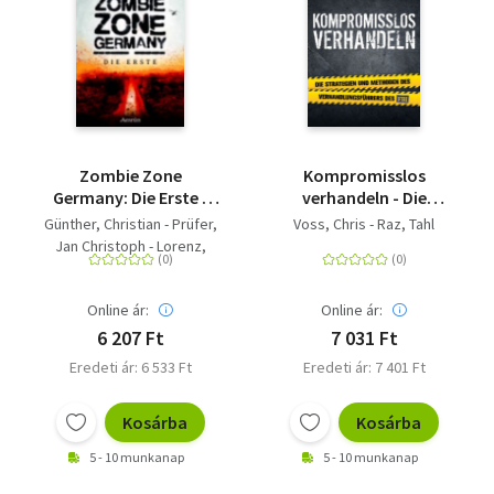
Zombie Zone
Kompromisslos
Germany: Die Erste -
verhandeln - Die
Anthologie
Strategien und
Günther, Christian - Prüfer,
Voss, Chris - Raz, Tahl
Methoden des
Jan Christoph - Lorenz,
Verhandlungsführers
Joshua - Zegay, Kerstin -
des FBI
Duller, Lisbeth - Dante,
Online ár:
Online ár:
Chris - Heidrich, Marina -
Cremer, Markus - Wanis,
6 207 Ft
7 031 Ft
Nora - Longerich, Sandra -
Eredeti ár: 6 533 Ft
Eredeti ár: 7 401 Ft
Braß, Sebastian -
Dombrowski, Fabian -
Kosárba
Kosárba
Karg, Thomas - Voss,
Vincent - Rys, Alin - Ahrens,
5 - 10 munkanap
5 - 10 munkanap
Britta - Gmyrek, Carolin -
Huster, Daniel - Leucht,