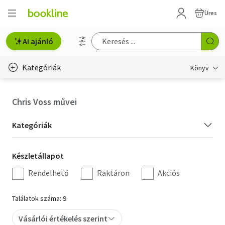
Üres
AI ajánló
Kategóriák
Könyv
Életmód, egészség
Chris Voss művei
Erotika
Kategória
Kategóriák
Gyermek- és ifjúsági
szűrés
Készletállapot
Készletállapot
Hobbi, szabadidő
szűrés
Rendelhető
Raktáron
Akciós
Irodalom
Találatok száma: 9
Művészet
Vásárlói értékelés szerint
Szakkönyv