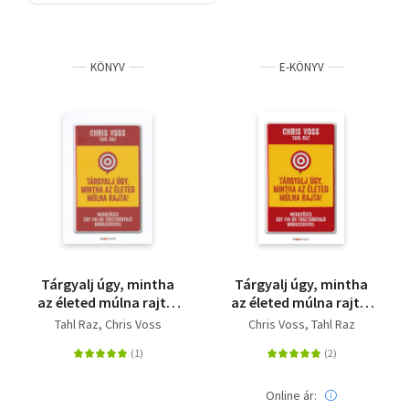
Szótár, nyelvkönyv
KÖNYV
E-KÖNYV
Tankönyv, segédkönyv
Társadalomtudomány
Természettudomány
Történelem
Vallás
Tárgyalj úgy, mintha
Tárgyalj úgy, mintha
az életed múlna rajta!
az életed múlna rajta!
- puha kötés -
- Meggyőzés egy FBI-os
Tahl Raz
Chris Voss
Chris Voss
Tahl Raz
Meggyőzés egy FBI-os
túsztárgyaló
túsztárgyaló
módszereivel
módszereivel
Online ár: