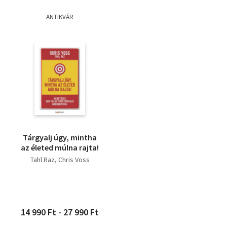
Eberhard - Kreutzmann,
ANTIKVÁR
Felix - Schrapper, Heike
Tárgyalj úgy, mintha
az életed múlna rajta!
Tahl Raz
Chris Voss
14 990 Ft - 27 990 Ft