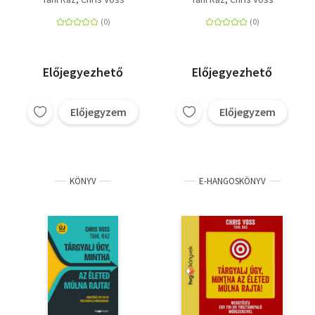
Meggyőzés egy FBI-os
túsztárgyaló
módszereivel
Előjegyezhető
Előjegyezhető
Előjegyzem
Előjegyzem
KÖNYV
E-HANGOSKÖNYV