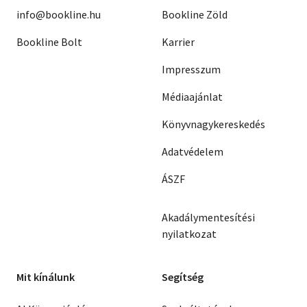
info@bookline.hu
Bookline Zöld
Bookline Bolt
Karrier
Impresszum
Médiaajánlat
Könyvnagykereskedés
Adatvédelem
ÁSZF
Akadálymentesítési
nyilatkozat
Mit kínálunk
Segítség