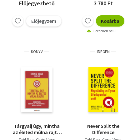
Előjegyezhető
3 780 Ft
Előjegyzem
Kosárba
Perceken belül
KÖNYV
IDEGEN
Tárgyalj úgy, mintha
Never Split the
az életed múlna rajta!
Difference
- kemény kötés -
Tahl Raz
Chris Voss
Tahl Raz
Chris Voss