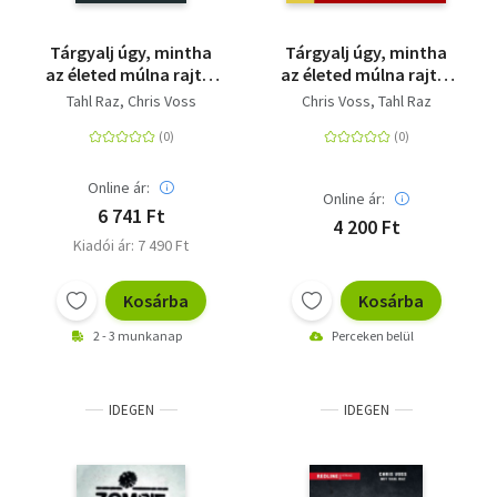
Tárgyalj úgy, mintha
Tárgyalj úgy, mintha
az életed múlna rajta!
az életed múlna rajta!
- új kiadás - Meggyőzés
- Meggyőzés egy FBI-os
Tahl Raz
Chris Voss
Chris Voss
Tahl Raz
egy FBI-os
túsztárgyaló
túsztárgyaló
módszereivel
módszereivel
Online ár:
Online ár:
6 741 Ft
4 200 Ft
Kiadói ár: 7 490 Ft
Kosárba
Kosárba
2 - 3 munkanap
Perceken belül
IDEGEN
IDEGEN