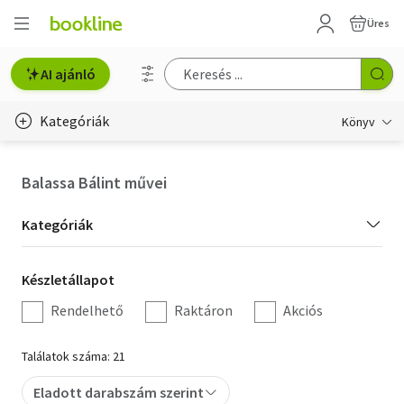
Üres
AI ajánló
Kategóriák
Könyv
Életmód, egészség
Balassa Bálint művei
Erotika
Kategória
Kategóriák
Gyermek- és ifjúsági
szűrés
Készletállapot
Készletállapot
Hobbi, szabadidő
szűrés
Rendelhető
Raktáron
Akciós
Irodalom
Találatok száma: 21
Művészet
Eladott darabszám szerint
Szakkönyv