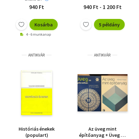
940 Ft
940 Ft - 1 200 Ft
Kosárba
5 példány
4 - 6 munkanap
ANTIKVÁR
ANTIKVÁR
Históriás énekek
Az üveg mint
(populart)
építőanyag + Üveg az