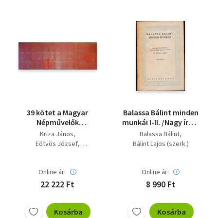
39 kötet a Magyar
Balassa Bálint minden
Népművelők
munkái I-II. /Nagy írók-
Társasága által
Nagy írások I./
Kriza János
Balassa Bálint
gondozott Magyar
(számozott) - 1923-as
Eötvös József
Bálint Lajos (szerk.)
Klasszikusok című
- Számozott
Gaal József
sorozatból (Az összes
Jósika Miklós
cím a leírásban és a
Online ár:
Online ár:
Kisfaludy Károly
kppen olvasható)
Kemény Zsigmond
22 222 Ft
8 990 Ft
Kazinczy Ferenc
Széchenyi István
Kosárba
Kosárba
Pázmány Péter