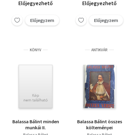
Vanderheym I. Gaston
Előjegyezhető
Előjegyezhető
Előjegyzem
Előjegyzem
KÖNYV
ANTIKVÁR
Balassa Bálint minden
Balassa Bálint összes
munkái II.
költeményei
Balassa Bálint
Balassa Bálint