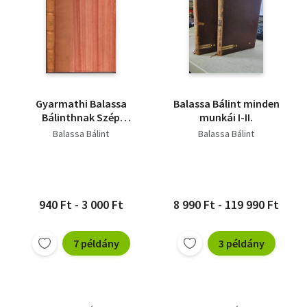
Gyarmathi Balassa
Balassa Bálint minden
Bálinthnak Szép
munkái I-II.
Magyar Comoediája
Balassa Bálint
Balassa Bálint
940 Ft - 3 000 Ft
8 990 Ft - 119 990 Ft
7 példány
3 példány