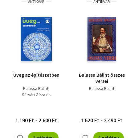
ANTIKVÁR
ANTIKVÁR
Üveg az építészetben
Balassa Bálint összes
versei
Balassa Bálint
Balassa Bálint
Sárvári Géza dr.
1 190 Ft - 2 600 Ft
1 620 Ft - 2 490 Ft
2 példány
6 példány