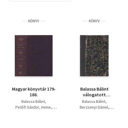
Szótár, nyelvkönyv
KÖNYV
KÖNYV
Tankönyv, segédkönyv
Társadalomtudomány
Természettudomány
Történelem
Vallás
Magyar könyvtár 179-
Balassa Bálint
188.
válogatott
költeményei - Tinódi
Balassa Bálint
Balassa Bálint
S. históriás énekei -
Petőfi Sándor
Heine
Berzsenyi Dániel
Berzsenyi válogatott
Tarczai György
Herczeg Ferenc
versei - Elbeszélések
William Shakespeare
Tinódi Sebestyén
Jean Racine
Patapenko