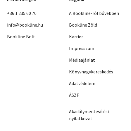
+36 1 235 60 70
A Bookline-ról bővebben
info@bookline.hu
Bookline Zöld
Bookline Bolt
Karrier
Impresszum
Médiaajánlat
Könyvnagykereskedés
Adatvédelem
ÁSZF
Akadálymentesítési
nyilatkozat