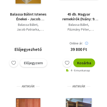
Balassa Bálint Istenes
45 db. Magyar
Énekei - Jacob
remekírók (hiány: 9,
Patriarka Egynéhány
13, 15, 16, 33, 34, 35,
Balassa Bálint
Balassa Bálint
oktató Regulák és
40, 45, 54 kötetek)
Jacob Patriarka
Pázmány Péter
Istenes imádságok -
Beniczky Péter
Gvadányi József
Beniczky Peter Magyar
Fazekas Mihály
rithmusok
Online ár:
Vörösmarty Mihály
Kazinczy Ferenc
Előjegyezhető
39 800 Ft
Kisfaludy Károly
Kisfaludy Sándor
Előjegyzem
Kosárba
Csokonai Vitéz Mihály
Deák Ferenc
4 - 6 munkanap
KOssuth Lajos
Czuczor Gergely
Báró Eötvös József
ANTIKVÁR
ANTIKVÁR