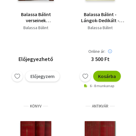
Balassa Bálint
Balassa Bálint -
verseinek
Lángok-Dedikált -
fragmentumai Balassa
Dedikált
Balassa Bálint
Balassa Bálint
kódex
Online ár:
Előjegyezhető
3 500 Ft
Előjegyzem
Kosárba
6 - 8 munkanap
KÖNYV
ANTIKVÁR