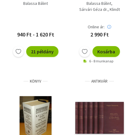
építészetben
Balassa Bálint
Balassa Bálint
Sárvári Géza dr.
Klindt
Online ár:
940 Ft - 1 620 Ft
2 990 Ft
21 példány
Kosárba
6 - 8 munkanap
KÖNYV
ANTIKVÁR