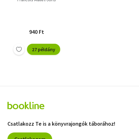
Ivo Andric
Sean O' Casey
Walter Jens
Ulrich Becher
Thornton Wilder
Robert Wolfgang Schnell
Bulat Okudzsava
940 Ft
Szergej Antonov
Nadine Gordimer
27 példány
William Faulkner
Julien Green
Jack Kerouac
Francois Mallet-Joris
Marguerite Duras
Jerzy Andrzejewski
Aragon Louis
Csatlakozz Te is a könyvrajongók táborához!