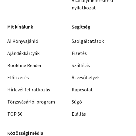
Akadálymentesítési
nyilatkozat
Mit kínálunk
Segítség
AI Könyvajánló
Szolgáltatások
Ajándékkártyák
Fizetés
Bookline Reader
Szállítás
Előfizetés
Átvevőhelyek
Hírlevél feliratkozás
Kapcsolat
Törzsvásárlói program
Súgó
TOP 50
Elállás
Közösségi média