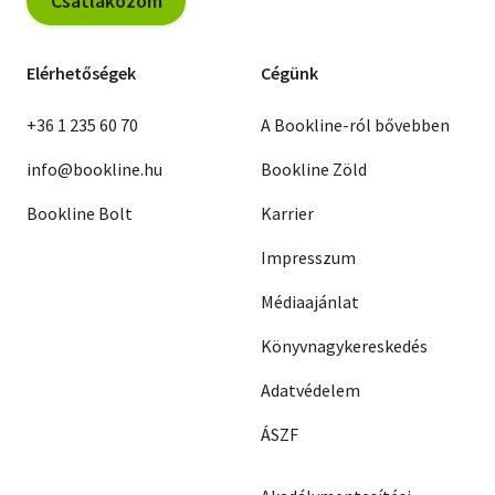
Csatlakozom
Elérhetőségek
Cégünk
+36 1 235 60 70
A Bookline-ról bővebben
info@bookline.hu
Bookline Zöld
Bookline Bolt
Karrier
Impresszum
Médiaajánlat
Könyvnagykereskedés
Adatvédelem
ÁSZF