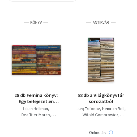
Szótár, nyelvkönyv
KÖNYV
ANTIKVÁR
Tankönyv, segédkönyv
Társadalomtudomány
Természettudomány
Történelem
Vallás
28 db Femina könyv:
58 db a Világkönyvtár
Egy befejezetlen
sorozatból
asszony, Mert a napok
Lillian Hellman
Jurij Trifonov
Heinrich Böll
gonoszok, Téli
Dea Trier Morch
Witold Gombrowicz
gyerekek, Pentimento,
Anne Karin Elstad
Marguarite Yourcenar
A fiam nem tud
Ugo Pirro
Jean-Paul Sartre
olvasni, Pontot
Online ár:
Csibi Istvánné Siklódi
David Herbert Lawrence