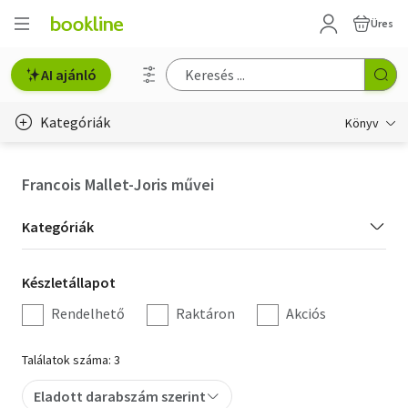
Üres
AI ajánló
Kategóriák
Könyv
Életmód, egészség
Francois Mallet-Joris művei
Erotika
Kategória
Kategóriák
Gyermek- és ifjúsági
szűrés
Készletállapot
Készletállapot
Hobbi, szabadidő
szűrés
Rendelhető
Raktáron
Akciós
Irodalom
Találatok száma: 3
Művészet
Eladott darabszám szerint
Szakkönyv