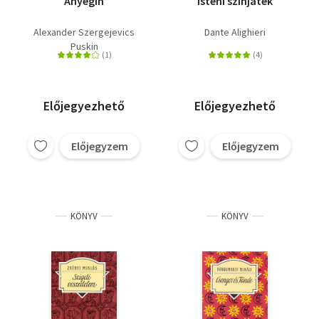
Anyegin
Isteni színjáték
Alexander Szergejevics
Dante Alighieri
Puskin
Előjegyezhető
Előjegyezhető
Előjegyzem
Előjegyzem
KÖNYV
KÖNYV