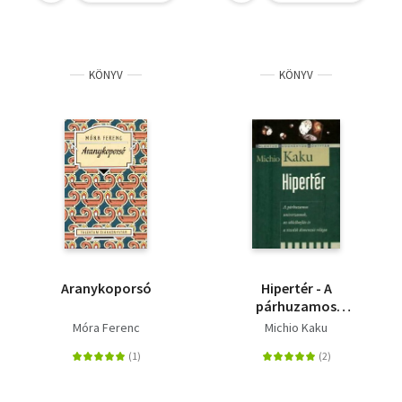
KÖNYV
KÖNYV
Aranykoporsó
Hipertér - A
párhuzamos
univerzumok, az
Móra Ferenc
Michio Kaku
időelhajlás éa a tizedik
dimenzió világa