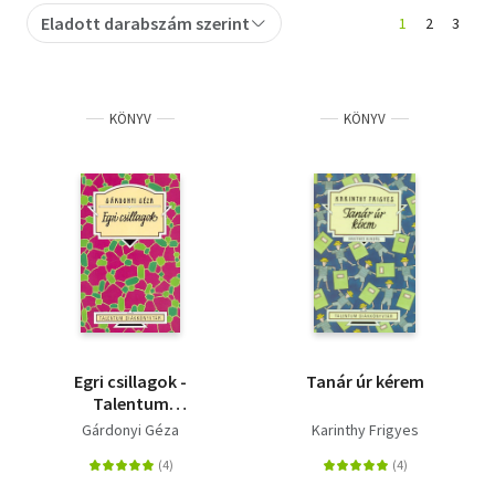
Eladott darabszám szerint
1
2
3
Szótár, nyelvkönyv
Tankönyv, segédkönyv
KÖNYV
KÖNYV
Társadalomtudomány
Természettudomány
Történelem
Vallás
Egri csillagok -
Tanár úr kérem
Talentum
Diákkönyvtár
Gárdonyi Géza
Karinthy Frigyes