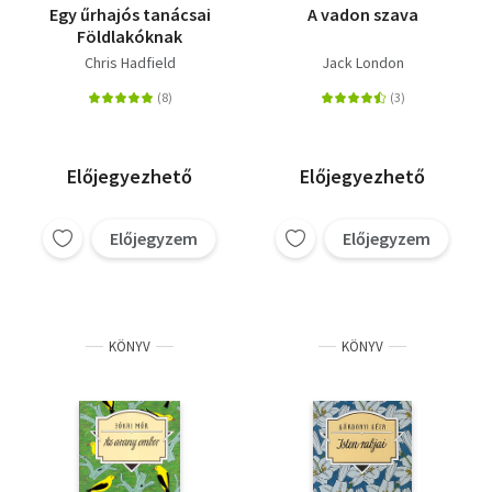
Egy űrhajós tanácsai
A vadon szava
Földlakóknak
Chris Hadfield
Jack London
Előjegyezhető
Előjegyezhető
Előjegyzem
Előjegyzem
KÖNYV
KÖNYV