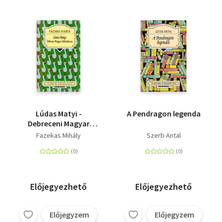
Lúdas Matyi -
A Pendragon legenda
Debreceni Magyar
Kalendáriom
Fazekas Mihály
Szerb Antal
Előjegyezhető
Előjegyezhető
Előjegyzem
Előjegyzem