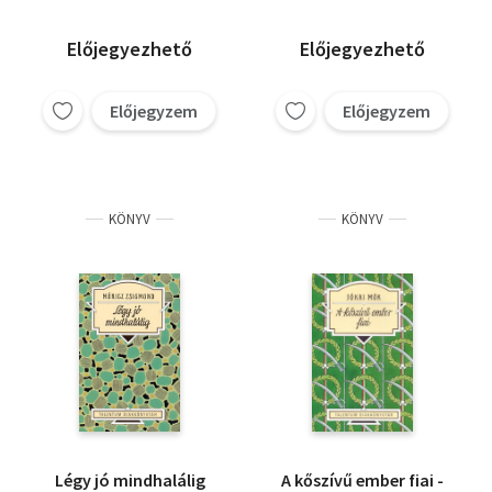
Előjegyezhető
Előjegyezhető
Előjegyzem
Előjegyzem
KÖNYV
KÖNYV
Légy jó mindhalálig
A kőszívű ember fiai -