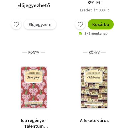
891 Ft
Előjegyezhető
Eredeti ár: 990 Ft
Előjegyzem
Kosárba
2 - 3 munkanap
KÖNYV
KÖNYV
Ida regénye -
A fekete város
Talentum