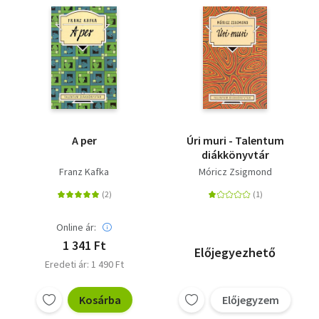
A per
Úri muri - Talentum
diákkönyvtár
Franz Kafka
Móricz Zsigmond
Online ár:
1 341 Ft
Előjegyezhető
Eredeti ár: 1 490 Ft
Kosárba
Előjegyzem