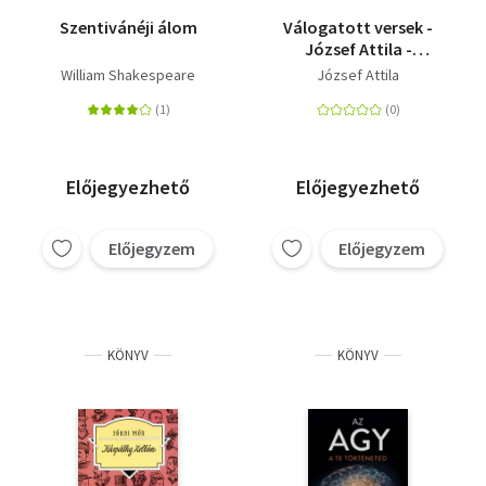
Szentivánéji álom
Válogatott versek -
József Attila -
Talentum
William Shakespeare
József Attila
diákkönyvtár
Előjegyezhető
Előjegyezhető
Előjegyzem
Előjegyzem
KÖNYV
KÖNYV