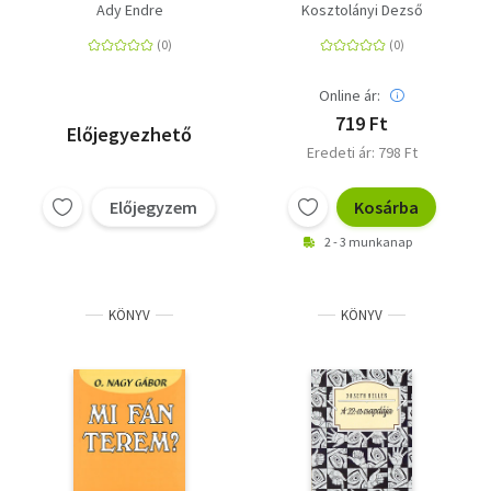
Diákkönyvtár
Ady Endre
Kosztolányi Dezső
Online ár:
719 Ft
Előjegyezhető
Eredeti ár: 798 Ft
Előjegyzem
Kosárba
2 - 3 munkanap
KÖNYV
KÖNYV