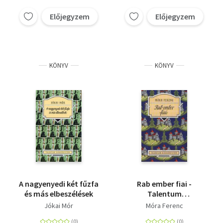
Előjegyzem
Előjegyzem
KÖNYV
KÖNYV
A nagyenyedi két fűzfa
Rab ember fiai -
és más elbeszélések
Talentum
Diákkönyvtár
Jókai Mór
Móra Ferenc