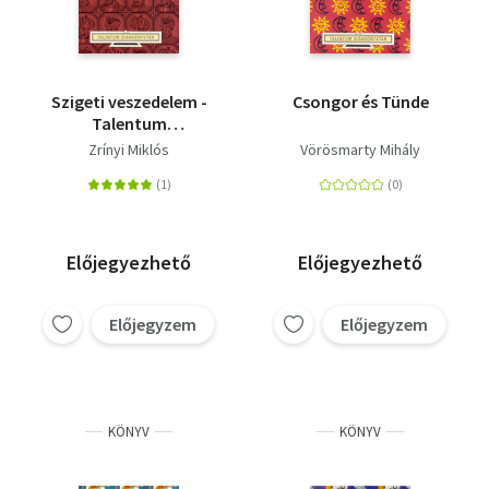
Szigeti veszedelem -
Csongor és Tünde
Talentum
diákkönyvtár
Zrínyi Miklós
Vörösmarty Mihály
Előjegyezhető
Előjegyezhető
Előjegyzem
Előjegyzem
KÖNYV
KÖNYV