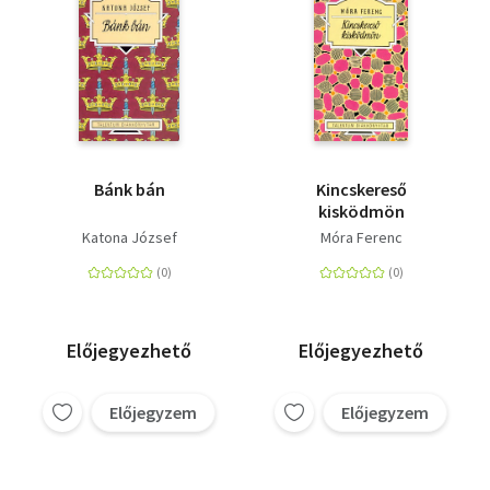
Bánk bán
Kincskereső
kisködmön
Katona József
Móra Ferenc
Előjegyezhető
Előjegyezhető
Előjegyzem
Előjegyzem