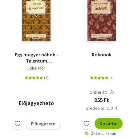
Egy magyar nábob -
Rokonok
Talentum
diákkönyvtár
Jókai Mór
Online ár:
855 Ft
Előjegyezhető
Eredeti ár: 950 Ft
Előjegyzem
Kosárba
2 - 3 munkanap