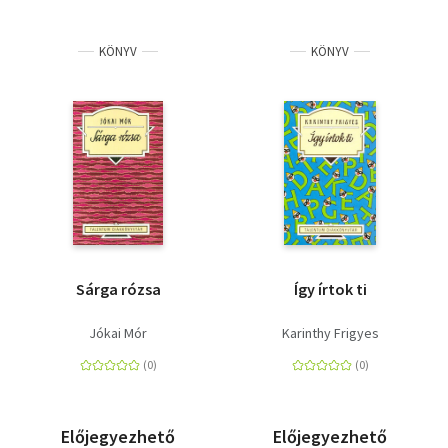
KÖNYV
KÖNYV
Sárga rózsa
Így írtok ti
Jókai Mór
Karinthy Frigyes
Előjegyezhető
Előjegyezhető