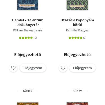
Hamlet - Talentum
Utazás a koponyám
Diákkönyvtár
körül
William Shakespeare
Karinthy Frigyes
Előjegyezhető
Előjegyezhető
Előjegyzem
Előjegyzem
KÖNYV
KÖNYV