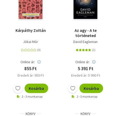
Kárpáthy Zoltán
Az agy - A te
történeted
Jókai Mór
David Eagleman
Online ár:
Online ár:
855 Ft
5 391 Ft
Eredeti ár: 950 Ft
Eredeti ár: 5 990 Ft
Kosárba
Kosárba
2 - 3 munkanap
2 - 3 munkanap
KÖNYV
KÖNYV