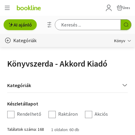
Üres
AI ajánló
Kategóriák
Könyv
Életmód, egészség
Könyvszerda - Akkord Kiadó
Erotika
Gyermek- és ifjúsági
Kategória
Kategóriák
szűrés
Hobbi, szabadidő
Készletállapot
Készletállapot
Irodalom
szűrés
Rendelhető
Raktáron
Akciós
Művészet
Találatok száma: 168
1 oldalon: 60 db
Szakkönyv