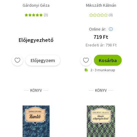
diákkönyvtár
Gárdonyi Géza
Mikszáth Kálmán
Online ár:
719 Ft
Előjegyezhető
Eredeti ár: 798 Ft
Előjegyzem
Kosárba
2 - 3 munkanap
KÖNYV
KÖNYV