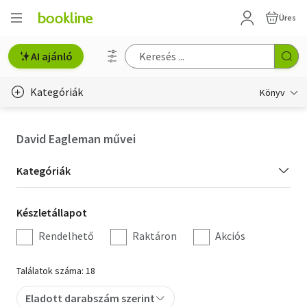
Üres
AI ajánló
Kategóriák
Könyv
Életmód, egészség
David Eagleman művei
Erotika
Kategória
Kategóriák
Gyermek- és ifjúsági
szűrés
Készletállapot
Készletállapot
Hobbi, szabadidő
szűrés
Rendelhető
Raktáron
Akciós
Irodalom
Találatok száma: 18
Művészet
Eladott darabszám szerint
Szakkönyv