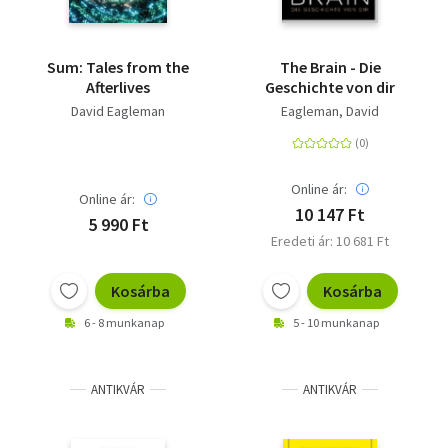
Sum: Tales from the
The Brain - Die
Afterlives
Geschichte von dir
David Eagleman
Eagleman, David
Online ár:
Online ár:
10 147 Ft
5 990 Ft
Eredeti ár: 10 681 Ft
Kosárba
Kosárba
6 - 8 munkanap
5 - 10 munkanap
ANTIKVÁR
ANTIKVÁR