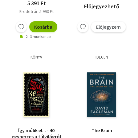
5 391 Ft
Előjegyezhető
Eredeti ár: 5 990 Ft
Kosárba
Előjegyzem
2 - 3 munkanap
KÖNYV
IDEGEN
Így múlik el... - 40
The Brain
egyperces a túlvilágról