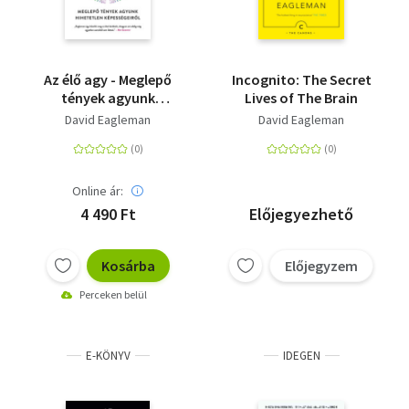
Az élő agy - Meglepő
Incognito: The Secret
tények agyunk
Lives of The Brain
hihetetlen
David Eagleman
David Eagleman
képességeiről
Online ár:
4 490 Ft
Előjegyezhető
Kosárba
Előjegyzem
Perceken belül
E-KÖNYV
IDEGEN