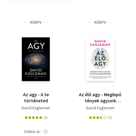
Szótár, nyelvkönyv
KÖNYV
KÖNYV
Tankönyv, segédkönyv
Társadalomtudomány
Természettudomány
Történelem
Vallás
Az agy - A te
Az élő agy - Meglepő
történeted
tények agyunk
hihetetlen
David Eagleman
David Eagleman
képességeiről
Online ár: