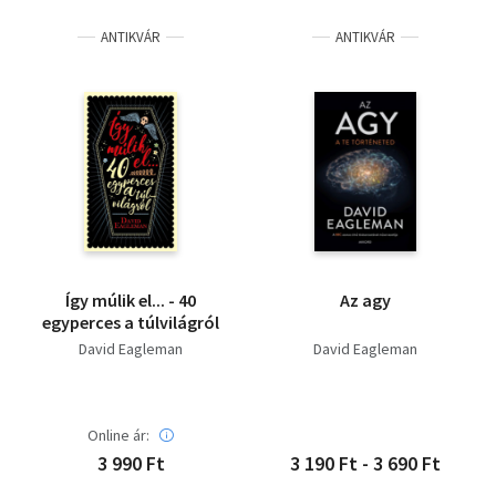
ANTIKVÁR
ANTIKVÁR
Így múlik el... - 40
Az agy
egyperces a túlvilágról
David Eagleman
David Eagleman
Online ár:
3 990 Ft
3 190 Ft - 3 690 Ft