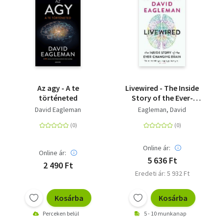
Az agy - A te
Livewired - The Inside
történeted
Story of the Ever-
Changing Brain
David Eagleman
Eagleman, David
Online ár:
Online ár:
5 636 Ft
2 490 Ft
Eredeti ár: 5 932 Ft
Kosárba
Kosárba
Perceken belül
5 - 10 munkanap