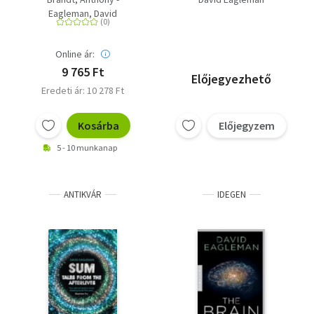
Negyven történet a
Eagleman, David
másvilágról) - angol
nyelvű
Online ár:
9 765 Ft
Előjegyezhető
Eredeti ár: 10 278 Ft
Kosárba
Előjegyzem
5 - 10 munkanap
ANTIKVÁR
IDEGEN