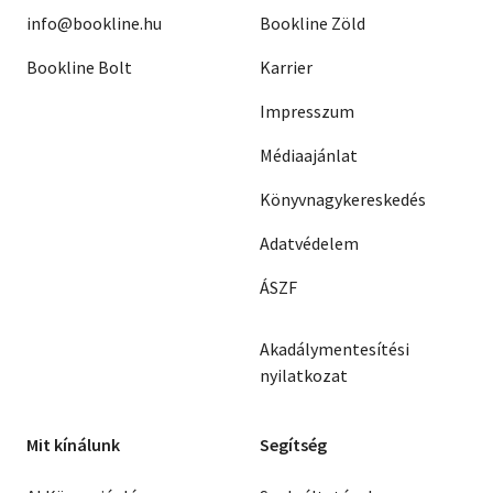
info@bookline.hu
Bookline Zöld
Bookline Bolt
Karrier
Impresszum
Médiaajánlat
Könyvnagykereskedés
Adatvédelem
ÁSZF
Akadálymentesítési
nyilatkozat
Mit kínálunk
Segítség