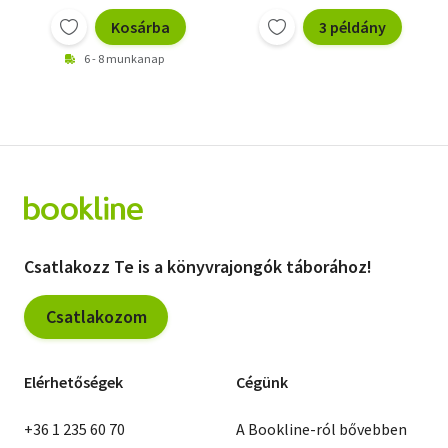
Kosárba
3 példány
6 - 8 munkanap
Csatlakozz Te is a könyvrajongók táborához!
Csatlakozom
Elérhetőségek
Cégünk
+36 1 235 60 70
A Bookline-ról bővebben