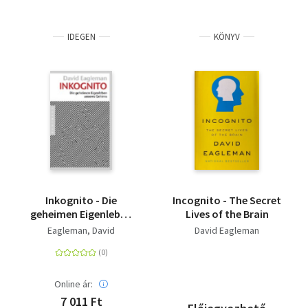
IDEGEN
KÖNYV
Inkognito - Die
Incognito - The Secret
geheimen Eigenleben
Lives of the Brain
unseres Gehirns
Eagleman, David
David Eagleman
Online ár:
7 011 Ft