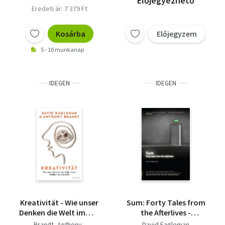
Előjegyezhető
Eredeti ár: 7 379 Ft
Kosárba
Előjegyzem
5 - 10 munkanap
IDEGEN
IDEGEN
Kreativität - Wie unser
Sum: Forty Tales from
Denken die Welt immer
the Afterlives -
wieder neu erschafft
(magyarul: Sum –
Brandt, Anthony -
David Eagleman