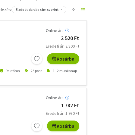
dezés:
Eladott darabszám szerint
Online ár:
2 520 Ft
Eredeti ár: 2 800 Ft
Kosárba
Raktáron
25 pont
1 - 2 munkanap
Online ár:
1 782 Ft
Eredeti ár: 1 980 Ft
Kosárba