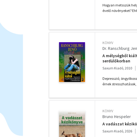
Hogyan metsszük helye
évelő növényeket? Ehh
KÖNYV
Dr. Ranschburg Je
A mélységből kiál
serdülőkorban
Saxum Kiadó, 2010
Depresszió, öngyilkos
érnek stresszhatások,
KÖNYV
Bruno Hespeler
A vadászat kézik
Saxum Kiadó, 2026