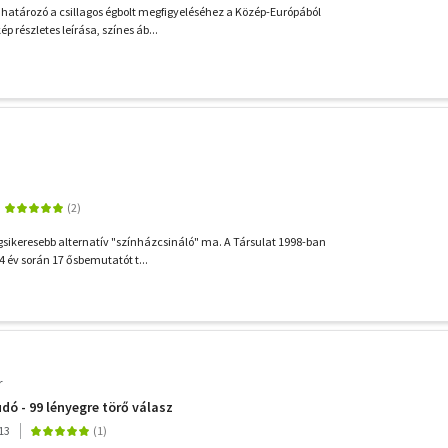
határozó a csillagos égbolt megfigyeléséhez a Közép-Európából
ép részletes leírása, színes áb...
egsikeresebb alternatív "színházcsináló" ma. A Társulat 1998-ban
14 év során 17 ősbemutatót t...
r
ó - 99 lényegre törő válasz
13