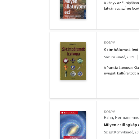
A könyv az Európában 
látványos, színes fotó
KÖNYV
Szimbólumok lexi
Saxum Kiadó, 2009
A francia Larousse Ki
nyugati kultúra több mi
KÖNYV
Hahn, Hermann-mic
Milyen csillagkép
Sziget Könyvkiadó, 20