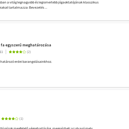
sban a világ legnagyobb és legismertebb jógaoktatójának klasszikus
akat tartalmazza: Bevezetés ...
70 fa egyszerű meghatározása
11
 határozó erdei barangolásainkhoz.
 álló pózok megfelelő végrehajtásáig, megnézheti az olvasó mely