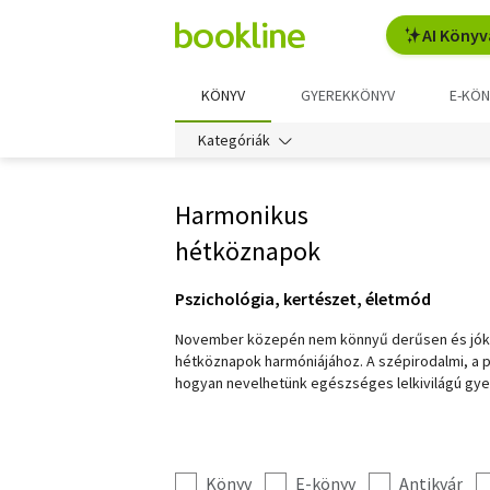
AI Könyv
KÖNYV
GYEREKKÖNYV
E-KÖN
Kategóriák
Harmonikus
hétköznapok
Pszichológia, kertészet, életmód
November közepén nem könnyű derűsen és jókedv
hétköznapok harmóniájához. A szépirodalmi, a ps
hogyan nevelhetünk egészséges lelkivilágú gyer
Könyv
E-könyv
Antikvár
Kategória