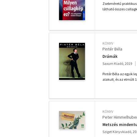
Zsebméretű praktikus 
látható összes csillagk
KÖNYV
Pintér Béla
Drámák
Saxum Kiadó, 2019
Pintér Béla az egyik l
alakult, és az elmúlt 
KÖNYV
Peter Himmelhube
Metszés mindentud
Sziget Könyvkiadó, 20