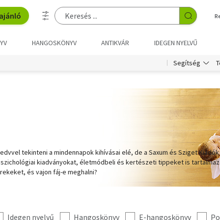
ajánló
R
YV
HANGOSKÖNYV
ANTIKVÁR
IDEGEN NYELVŰ
T
Segítség
vel tekinteni a mindennapok kihívásai elé, de a Saxum és Sziget Kiadók a
zichológiai kiadványokat, életmódbeli és kertészeti tippeket is tartalmazó
ekeket, és vajon fáj-e meghalni?
Idegen nyelvű
Hangoskönyv
E-hangoskönyv
Po