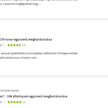
n, valamint megfigyelheti hogy ...
- 170 rovar egyszerű meghatározása
12
 sorozat újabb kötete az Európában előforduló 170 legismertebb
rását tartalmazza. A könyv min...
ed Limbrunner
 ez? - 106 állatnyom egyszerű meghatározása
12