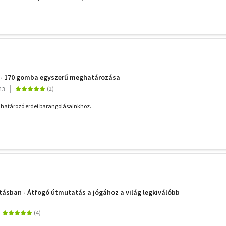
 - 170 gomba egyszerű meghatározása
13
 határozó erdei barangolásainkhoz.
tásban - Átfogó útmutatás a jógához a világ legkiválóbb