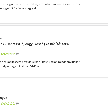
sen a gyümölcs- és díszfákat, a rózsákat, valamint a kúszó- és az
ez gyűjtöttük össze a leggyak...
nő
tok - Depresszió, öngyilkosság és kábítószer a
ság és kábítószer a serdülőkorban Életünk során mindannyiunkat
 melyek nagymértékben felelőse...
önyve