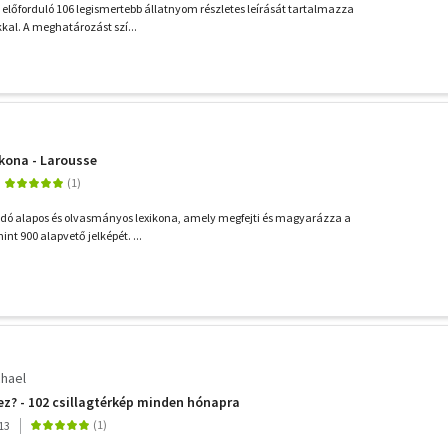
előforduló 106 legismertebb állatnyom részletes leírását tartalmazza
kkal. A meghatározást szí...
kona - Larousse
adó alapos és olvasmányos lexikona, amely megfejti és magyarázza a
nt 900 alapvető jelképét. ...
hael
 ez? - 102 csillagtérkép minden hónapra
13