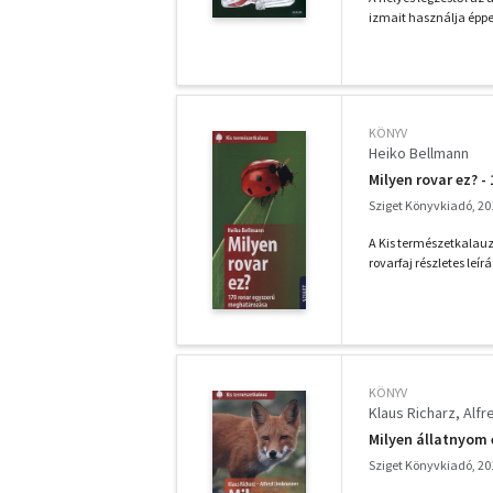
izmait használja éppe
KÖNYV
Heiko Bellmann
Milyen rovar ez? 
Sziget Könyvkiadó, 20
A Kis természetkalauz
rovarfaj részletes leí
KÖNYV
Klaus Richarz
Alfr
Milyen állatnyom
Sziget Könyvkiadó, 20