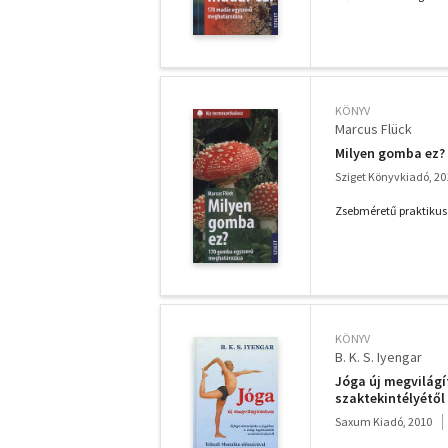
KÖNYV
Marcus Flück
Milyen gomba ez?
Sziget Könyvkiadó, 20
Zsebméretű praktikus
KÖNYV
B. K. S. Iyengar
Jóga új megvilágí
szaktekintélyétől
Saxum Kiadó, 2010