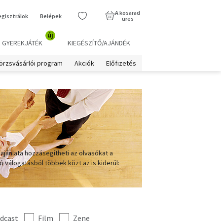
A kosarad
egisztrálok
Belépek
üres
új
GYEREKJÁTÉK
KIEGÉSZÍTŐ/AJÁNDÉK
örzsvásárlói program
Akciók
Előfizetés
jánlata hozzásegítheti az olvasókat a
 válogatásból többek közt az is kiderül:
dcast
Film
Zene