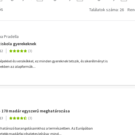
ós
Találatok száma: 26
Ren
a Pradella
ajziskola gyerekeknek
12
pekkel és versikékkel, ez minden gyereknek tetszik, és sikerélményt is
pekben az alapformák...
 - 170 madár egyszerű meghatározása
13
 határozó barangolásainkhoz a természetben. Az Európában
rtebb madárfaj részletes leírása; mind...