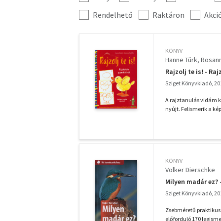
szűrés
További
Rendelhető
Raktáron
Akci
szűrők
KÖNYV
Hanne Türk
Rosann
Rajzolj te is! - R
Sziget Könyvkiadó, 20
A rajztanulás vidám ké
nyújt. Felismerik a ké
KÖNYV
Volker Dierschke
Milyen madár ez?
Sziget Könyvkiadó, 20
Zsebméretű praktikus
előforduló 170 legisme