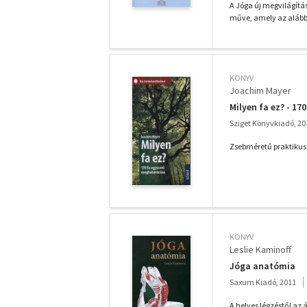
A Jóga új megvilágítá
műve, amely az alábbi
KÖNYV
Joachim Mayer
Milyen fa ez? - 1
Sziget Könyvkiadó, 20
Zsebméretű praktikus
KÖNYV
Leslie Kaminoff
Jóga anatómia
Saxum Kiadó, 2011
A helyes légzéstől az