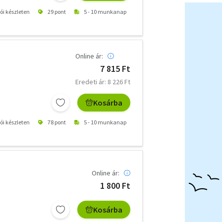
tói készleten
29 pont
5 - 10 munkanap
Online ár:
7 815 Ft
Eredeti ár: 8 226 Ft
Kosárba
tói készleten
78 pont
5 - 10 munkanap
Online ár:
1 800 Ft
Kosárba