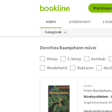
AI Könyv
KÖNYV
GYEREKKÖNYV
E-KÖN
Kategóriák
Dorothea Baumjohann művei
Könyv
E-könyv
Antikvár
Kategória
szűrés
További
Rendelhető
Raktáron
Akci
szűrők
KÖNYV
Peter Baumjohann
Növényvédelem - L
Sziget Könyvkiadó, 20
Növényeinket gyakran