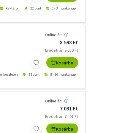
Raktáron
22 pont
2 - 3 munkanap
Online ár:
8 598 Ft
Eredeti ár: 9 050 Ft
Kosárba
tói készleten
85 pont
5 - 10 munkanap
Online ár:
7 031 Ft
Eredeti ár: 7 401 Ft
Kosárba