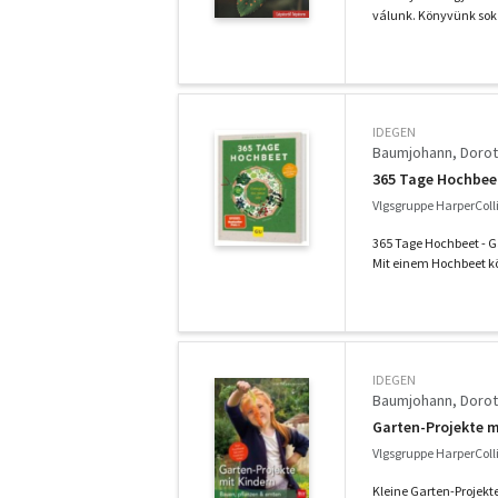
válunk. Könyvünk sok k
IDEGEN
Baumjohann, Doro
365 Tage Hochbeet
Vlgsgruppe HarperColl
365 Tage Hochbeet - 
Mit einem Hochbeet kön
IDEGEN
Baumjohann, Doro
Garten-Projekte m
Vlgsgruppe HarperColl
Kleine Garten-Projekte