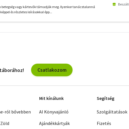
Beszáll
 betegség vagy kártevők támadják meg. Ilyenkor tanácstalanná
éppel és részletes leírásokkal épp...
További
szűrők
Csatlakozom
 táborához!
Mit kínálunk
Segítség
ne-ról bővebben
AI Könyvajánló
Szolgáltatások
 Zöld
Ajándékkártyák
Fizetés