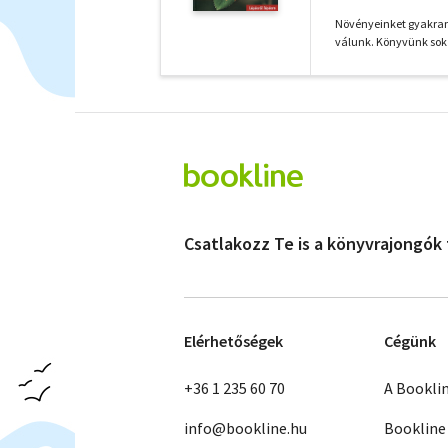
Növényeinket gyakran
válunk. Könyvünk sok k
Csatlakozz Te is a könyvrajongók
Elérhetőségek
Cégünk
+36 1 235 60 70
A Bookli
info@bookline.hu
Bookline