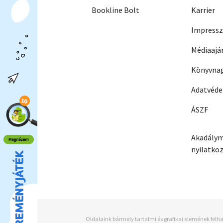
Bookline Bolt
Karrier
Impress
Médiaajá
Könyvnag
Adatvéd
ÁSZF
Akadálym
nyilatko
Oldalaink bármely tartalmi és grafikai elemének felha