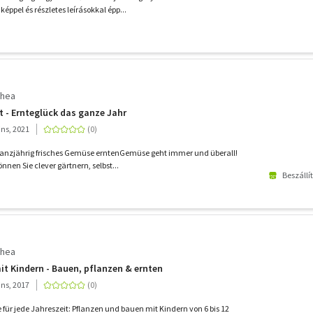
éppel és részletes leírásokkal épp...
thea
 - Ernteglück das ganze Jahr
ins, 2021
Ganzjährig frisches Gemüse erntenGemüse geht immer und überall!
nen Sie clever gärtnern, selbst...
Beszállí
thea
it Kindern - Bauen, pflanzen & ernten
ins, 2017
 für jede Jahreszeit: Pflanzen und bauen mit Kindern von 6 bis 12