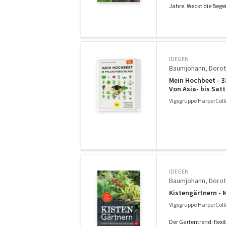
Jahre. Weckt die Begei
IDEGEN
Baumjohann, Doro
Mein Hochbeet - 3
Von Asia- bis Sat
Vlgsgruppe HarperColl
IDEGEN
Baumjohann, Doro
Kistengärtnern - 
Vlgsgruppe HarperColl
Der Gartentrend: flex