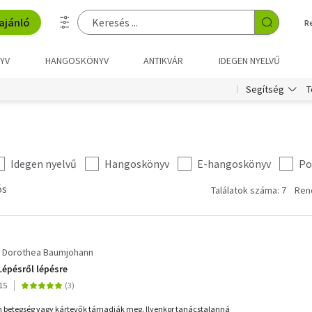
ajánló
R
YV
HANGOSKÖNYV
ANTIKVÁR
IDEGEN NYELVŰ
T
Segítség
Idegen nyelvű
Hangoskönyv
E-hangoskönyv
Po
ós
Találatok száma: 7
Ren
Dorothea Baumjohann
épésről lépésre
15
 betegség vagy kártevők támadják meg. Ilyenkor tanácstalanná