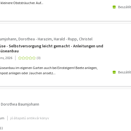
leinere Obststräucher. Auf...
Beszállí
umjohann, Dorothea - Harazim, Harald - Rupp, Christel
se - Selbstversorgung leicht gemacht - Anleitungen und
emüseanbau
ins, 2026
üseanbau im eigenen Garten auch bei Einsteigern! Beete anlegen,
Beszállí
post anlegen oder Jauchen ansetz...
Dorothea Baumjohann
ium
jó állapotú antikvár könyv
11