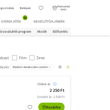
A kosarad
egisztrálok
Belépek
üres
új
GYEREKJÁTÉK
KIEGÉSZÍTŐ/AJÁNDÉK
örzsvásárlói program
Akciók
Előfizetés
dcast
Film
Zene
dezés:
Eladott darabszám szerint
Online ár:
2 250 Ft
Eredeti ár: 2 500 Ft
Kosárba