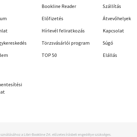
Bookline Reader
Szállítás
zum
Előfizetés
Átvevőhelyek
nlat
Hírlevél feliratkozás
Kapcsolat
ykereskedés
Törzsvásárlói program
Súgó
elem
TOP 50
Elállás
entesítési
zat
sználásához a Libri-Bookline Zrt. előzetes írásbeli engedélye szükséges.