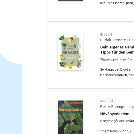
Kräuter, Champignon, k
IDEGEN
Hudak, Renate - Ba
Dein eigenes Gemü
Tipps für den G
Vlgsgruppe HarperColl
So klappt der Bio-Gem
Hochbeete bauen, Kom
ANTIKVÁR
Peter Baumjohann
Növényvédelem
Könyvbogár Antikvár
Sziget Könyvkiadó, 20