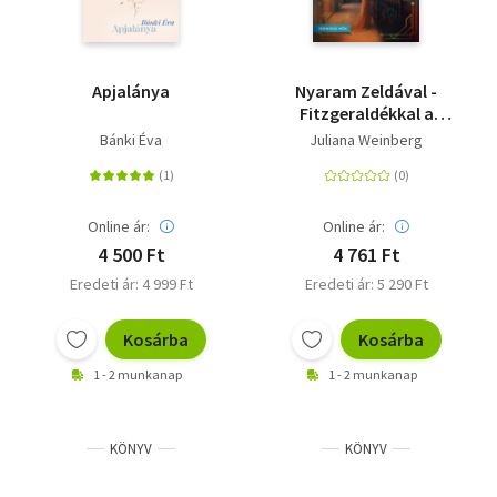
Apjalánya
Nyaram Zeldával -
Fitzgeraldékkal a
Riviérán
Bánki Éva
Juliana Weinberg
Online ár:
Online ár:
4 500 Ft
4 761 Ft
Eredeti ár: 4 999 Ft
Eredeti ár: 5 290 Ft
Kosárba
Kosárba
1 - 2 munkanap
1 - 2 munkanap
KÖNYV
KÖNYV