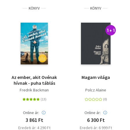
KÖNYV
KÖNYV
1 + 1
Az ember, akit Ovénak
Magam világa
hívnak - puha táblás
Fredrik Backman
Polcz Alaine
Online ár:
Online ár:
3 861 Ft
6 300 Ft
Eredeti ár: 4 290 Ft
Eredeti ár: 6 999 Ft