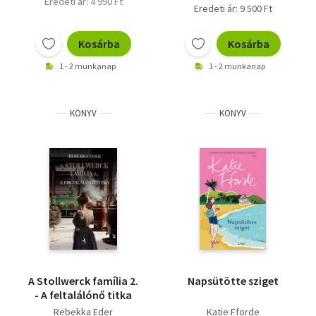
Eredeti ár: 4 990 Ft
Eredeti ár: 9 500 Ft
Kosárba
Kosárba
1 - 2 munkanap
1 - 2 munkanap
KÖNYV
KÖNYV
A Stollwerck família 2.
Napsütötte sziget
- A feltalálónő titka
Rebekka Eder
Katie Fforde