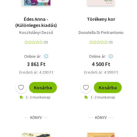
Édes Anna -
Törékeny kor
(Különleges kiadás)
Kosztolányi Dezső
Donatella Di Pietrantonio
Online ár:
Online ár:
3 861 Ft
4 500 Ft
Eredeti ár: 4 290 Ft
Eredeti ár: 4 999 Ft
Kosárba
Kosárba
1 - 2 munkanap
1 - 2 munkanap
KÖNYV
KÖNYV