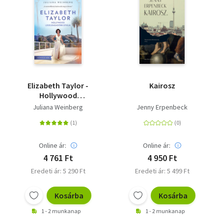
Elizabeth Taylor -
Kairosz
Hollywood
legelragadóbb dívája
Juliana Weinberg
Jenny Erpenbeck
Online ár:
Online ár:
4 761 Ft
4 950 Ft
Eredeti ár: 5 290 Ft
Eredeti ár: 5 499 Ft
Kosárba
Kosárba
1 - 2 munkanap
1 - 2 munkanap