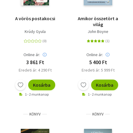
A vörös postakocsi
Amikor összetört a
világ
Krúdy Gyula
John Boyne
Online ár:
Online ár:
3 861 Ft
5 400 Ft
Eredeti ár: 4 290 Ft
Eredeti ár: 5 999 Ft
Kosárba
Kosárba
1 - 2 munkanap
1 - 2 munkanap
KÖNYV
KÖNYV