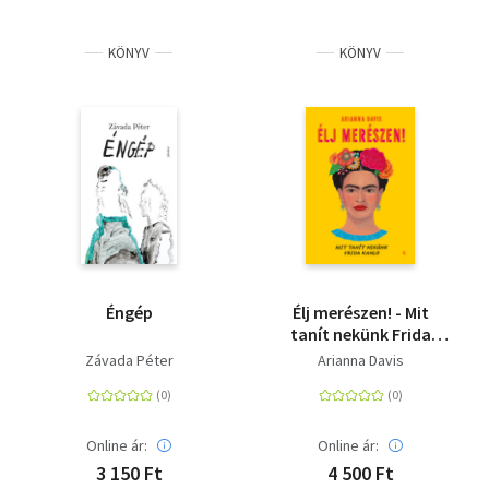
KÖNYV
KÖNYV
Éngép
Élj merészen! - Mit
tanít nekünk Frida
Kahlo
Závada Péter
Arianna Davis
Online ár:
Online ár:
3 150 Ft
4 500 Ft