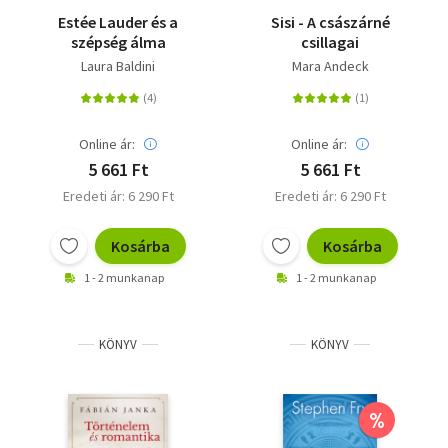
Estée Lauder és a
Sisi - A császárné
szépség álma
csillagai
Laura Baldini
Mara Andeck
Online ár:
Online ár:
5 661 Ft
5 661 Ft
Eredeti ár: 6 290 Ft
Eredeti ár: 6 290 Ft
Kosárba
Kosárba
1 - 2 munkanap
1 - 2 munkanap
KÖNYV
KÖNYV
%