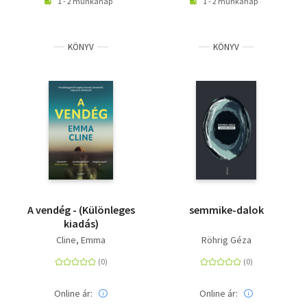
1 - 2 munkanap
1 - 2 munkanap
KÖNYV
KÖNYV
A vendég - (Különleges
semmike-dalok
kiadás)
Cline, Emma
Röhrig Géza
Online ár:
Online ár: