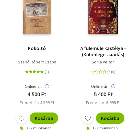
Pokoltó
A fülemüle kastélya -
(Különleges kiadás)
Szabó Róbert Csaba
Sonia Velton
Online ár:
Online ár:
4 500 Ft
5 400 Ft
Eredeti ár: 4 999 Ft
Eredeti ár: 5 999 Ft
Kosárba
Kosárba
1 - 2 munkanap
1 - 2 munkanap