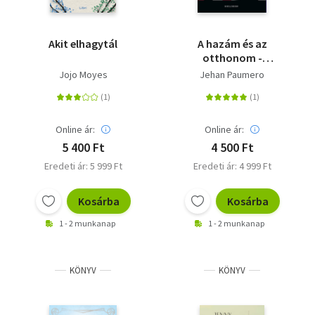
Akit elhagytál
A hazám és az
otthonom -
Magyarország egy
Jojo Moyes
Jehan Paumero
francia szemüvegén át
Online ár:
Online ár:
5 400 Ft
4 500 Ft
Eredeti ár: 5 999 Ft
Eredeti ár: 4 999 Ft
Kosárba
Kosárba
1 - 2 munkanap
1 - 2 munkanap
KÖNYV
KÖNYV