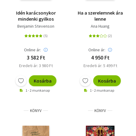
Idén karácsonykor
Ha a szerelemnek ára
mindenki gyilkos
lenne
Benjamin Stevenson
Ana Huang
Online ár:
Online ár:
3 582 Ft
4 950 Ft
Eredeti ár: 3 980 Ft
Eredeti ár: 5 499 Ft
Kosárba
Kosárba
1 - 2 munkanap
1 - 2 munkanap
KÖNYV
KÖNYV