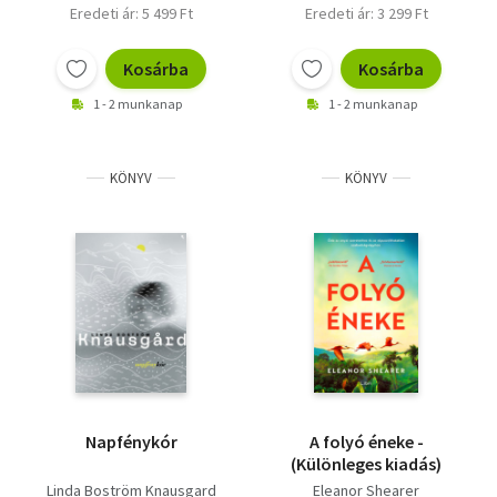
Eredeti ár: 5 499 Ft
Eredeti ár: 3 299 Ft
Kosárba
Kosárba
1 - 2 munkanap
1 - 2 munkanap
KÖNYV
KÖNYV
Napfénykór
A folyó éneke -
(Különleges kiadás)
Linda Boström Knausgard
Eleanor Shearer