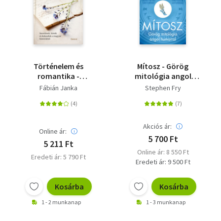
Történelem és
Mítosz - Görög
romantika -
mitológia angol
Szerelmek, hősök és
humorral
Fábián Janka
Stephen Fry
kalandok a magyar
históriából
Akciós ár:
Online ár:
5 700 Ft
5 211 Ft
Online ár: 8 550 Ft
Eredeti ár: 5 790 Ft
Eredeti ár: 9 500 Ft
Kosárba
Kosárba
1 - 2 munkanap
1 - 3 munkanap