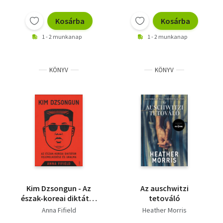
Kosárba
Kosárba
1 - 2 munkanap
1 - 2 munkanap
KÖNYV
KÖNYV
Kim Dzsongun - Az
Az auschwitzi
észak-koreai diktátor
tetováló
felemelkedése és
Anna Fifield
Heather Morris
uralma