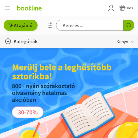
Üres
AI ajánló
Kategóriák
Könyv
Életmód, egészség
Erotika
Gyermek- és ifjúsági
Hobbi, szabadidő
Irodalom
Művészet
Szakkönyv