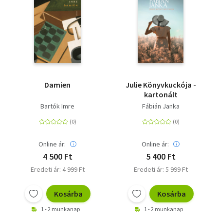
Damien
Julie Könyvkuckója -
kartonált
Bartók Imre
Fábián Janka
Online ár:
Online ár:
4 500 Ft
5 400 Ft
Eredeti ár: 4 999 Ft
Eredeti ár: 5 999 Ft
Kosárba
Kosárba
1 - 2 munkanap
1 - 2 munkanap