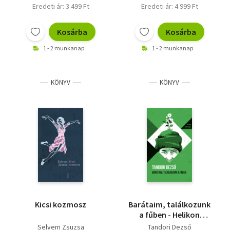
Eredeti ár: 3 499 Ft
Eredeti ár: 4 999 Ft
Kosárba
Kosárba
1 - 2 munkanap
1 - 2 munkanap
KÖNYV
KÖNYV
Kicsi kozmosz
Barátaim, találkozunk
a fűben - Helikon
Zsebkönyvek 145.
Selyem Zsuzsa
Tandori Dezső