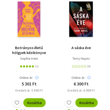
Botrányos életű
A sáska éve
hölgyek kézikönyve
Sophie Irwin
Terry Hayes
Online ár:
Online ár:
5 301 Ft
6 300 Ft
Eredeti ár: 5 890 Ft
Eredeti ár: 6 999 Ft
Kosárba
Kosárba