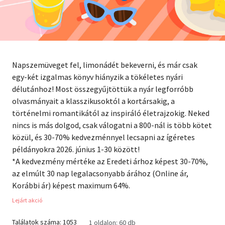
Szótár, nyelvkönyv
Tankönyv, segédkönyv
Társadalomtudomány
Napszemüveget fel, limonádét bekeverni, és már csak
egy-két izgalmas könyv hiányzik a tökéletes nyári
Természettudomány
délutánhoz! Most összegyűjtöttük a nyár legforróbb
olvasmányait a klasszikusoktól a kortársakig, a
Történelem
történelmi romantikától az inspiráló életrajzokig. Neked
nincs is más dolgod, csak válogatni a 800-nál is több kötet
Vallás
közül, és 30-70% kedvezménnyel lecsapni az ígéretes
példányokra 2026. június 1-30 között!
*A kedvezmény mértéke az Eredeti árhoz képest 30-70%,
az elmúlt 30 nap legalacsonyabb árához (Online ár,
Korábbi ár) képest maximum 64%.
Lejárt akció
Találatok száma: 1053
1 oldalon: 60 db