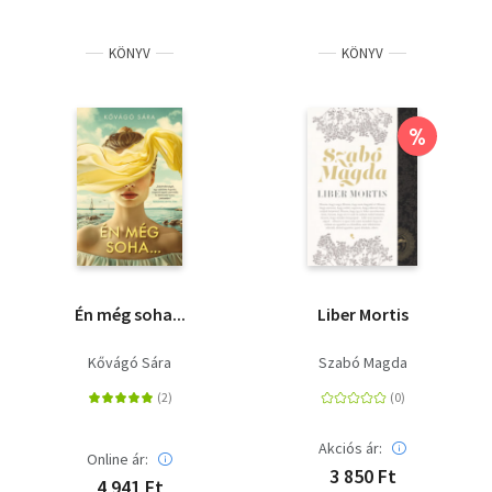
KÖNYV
KÖNYV
%
Én még soha...
Liber Mortis
Kővágó Sára
Szabó Magda
Akciós ár:
Online ár:
3 850 Ft
4 941 Ft