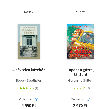
KÖNYV
KÖNYV
A névtelen kávéház
Taposs a gázra,
Stilton!
Robert Seethaler
Geronimo Stilton
Online ár:
Online ár:
4 950 Ft
2 970 Ft