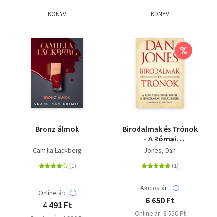
KÖNYV
KÖNYV
%
Bronz álmok
Birodalmak és Trónok
- A Római
Birodalomtól a
Camilla Läckberg
Jones, Dan
Jeruzsálemi
Királyságig - A
középkor új története
Akciós ár:
Online ár:
6 650 Ft
4 491 Ft
Online ár: 8 550 Ft