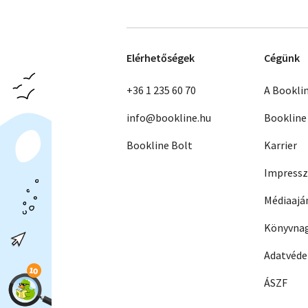
Elérhetőségek
Cégünk
+36 1 235 60 70
A Bookli
info@bookline.hu
Bookline
Bookline Bolt
Karrier
Impress
Médiaajá
Könyvnag
Adatvéd
ÁSZF