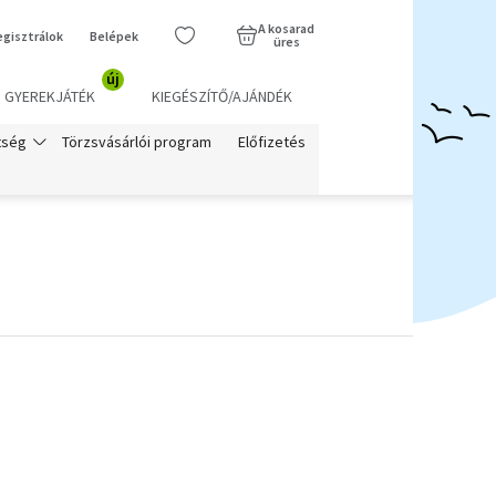
A kosarad
egisztrálok
Belépek
üres
új
GYEREKJÁTÉK
KIEGÉSZÍTŐ/AJÁNDÉK
Törzsvásárlói program
Előfizetés
tség