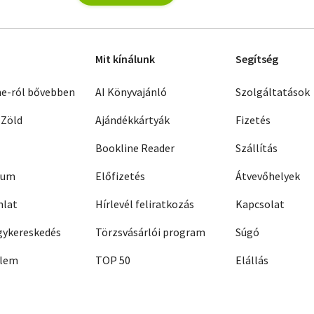
Mit kínálunk
Segítség
ne-ról bővebben
AI Könyvajánló
Szolgáltatások
 Zöld
Ajándékkártyák
Fizetés
Bookline Reader
Szállítás
zum
Előfizetés
Átvevőhelyek
nlat
Hírlevél feliratkozás
Kapcsolat
ykereskedés
Törzsvásárlói program
Súgó
elem
TOP 50
Elállás