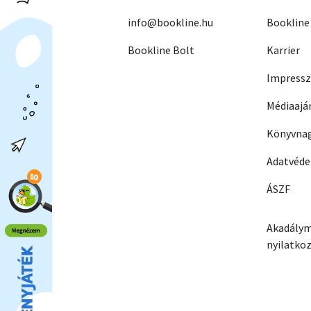
info@bookline.hu
Bookline
Bookline Bolt
Karrier
Impress
Médiaajá
Könyvnag
Adatvéd
ÁSZF
Akadálym
nyilatko