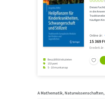
Dieses Fachb
in die Anwen
Traditionell
häufigen Kin
Schwangersch
Online ár:
15 369 F
Eredeti ár:
Beszállítói készleten
153 pont
5 - 10 munkanap
A Mathematik, Naturwissenschaften, 