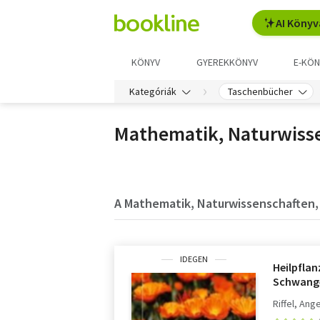
AI Könyv
KÖNYV
GYEREKKÖNYV
E-KÖN
Kategóriák
Taschenbücher
Mathematik, Naturwisse
A Mathematik, Naturwissenschaften, 
IDEGEN
Heilpflan
Schwanger
Tradition
Riffel, Ang
bei Kind