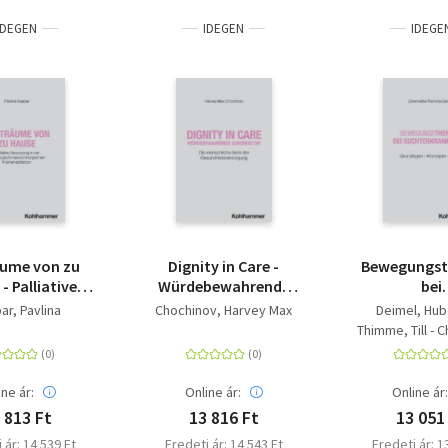
IDEGEN
IDEGEN
IDEGE
äume von zu
Dignity in Care -
Bewegungst
- Palliative
Würdebewahrende
bei
gung in der
Sorgekultur - Die
Suchterkran
ar, Pavlina
Chochinov, Harvey Max
Deimel, Hub
ologisch-
menschliche Seite der
Grundlag
Thimme, Till - 
hirurgischen
Gesundheitsversorgung
Konzepte -
Chlo
habilitation
ine ár:
Online ár:
Online ár
 813 Ft
13 816 Ft
13 051
 ár: 14 539 Ft
Eredeti ár: 14 543 Ft
Eredeti ár: 1