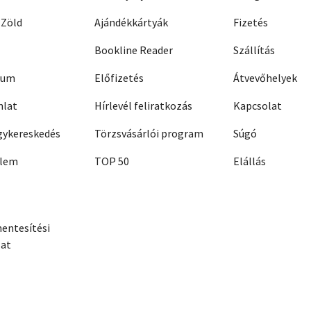
 Zöld
Ajándékkártyák
Fizetés
Bookline Reader
Szállítás
zum
Előfizetés
Átvevőhelyek
nlat
Hírlevél feliratkozás
Kapcsolat
ykereskedés
Törzsvásárlói program
Súgó
elem
TOP 50
Elállás
entesítési
zat