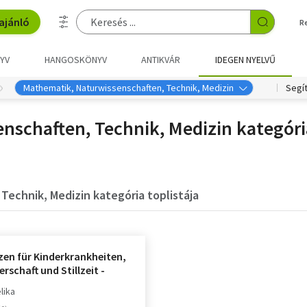
ajánló
R
YV
HANGOSKÖNYV
ANTIKVÁR
IDEGEN NYELVŰ
Mathematik, Naturwissenschaften, Technik, Medizin
Segí
nschaften, Technik, Medizin kategóri
Technik, Medizin kategória toplistája
zen für Kinderkrankheiten,
schaft und Stillzeit -
elle Europäische Medizin
elika
ern und Jugendlichen