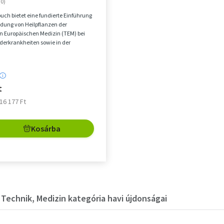
uch bietet eine fundierte Einführung
dung von Heilpflanzen der
en Europäischen Medizin (TEM) bei
derkrankheiten sowie in der
aft und Stil...
t
 16 177 Ft
Kosárba
Technik, Medizin kategória havi újdonságai