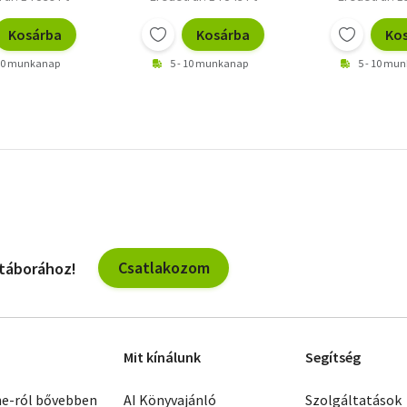
Kosárba
Kosárba
Ko
 10 munkanap
5 - 10 munkanap
5 - 10 mu
Csatlakozom
 táborához!
Mit kínálunk
Segítség
ne-ról bővebben
AI Könyvajánló
Szolgáltatások