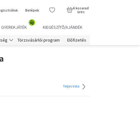
A kosarad
egisztrálok
Belépek
üres
új
GYEREKJÁTÉK
KIEGÉSZÍTŐ/AJÁNDÉK
Törzsvásárlói program
Előfizetés
tség
a
Teljes lista