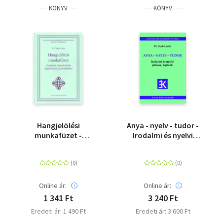
KÖNYV
KÖNYV
Hangjelölési
Anya - nyelv - tudor -
munkafüzet -
Irodalmi és nyelvi
Feladatok
játékok, fejtörők
helyesírásunk
alapelveinek
gyakorlásához
Online ár:
Online ár:
1 341 Ft
3 240 Ft
Eredeti ár: 1 490 Ft
Eredeti ár: 3 600 Ft