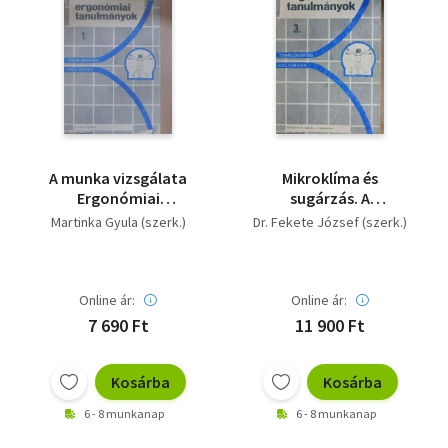
A munka vizsgálata
Mikroklíma és
Ergonómiai
sugárzás. A
tanulmányok 1.
laboratórium
Martinka Gyula (szerk.)
Dr. Fekete József (szerk.)
kötete
Ergonómiai
tanulmányok 3.
kötete
Online ár:
Online ár:
7 690 Ft
11 900 Ft
Kosárba
Kosárba
6 - 8 munkanap
6 - 8 munkanap