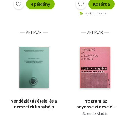
4 példány
Kosárba
6 - 8 munkanap
ANTIKVÁR
ANTIKVÁR
Vendéglátás ételei és a
Program az
nemzetek konyhája
anyanyelvi nevelés
továbbfejlesztésére
Szende Aladár