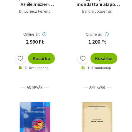
Az élelmiszer-
mondattani alapon
tartósító ipar
középiskolák I.és
Dr. Lőrincz Ferenc
Bartha József dr.
szempontjából
II.osztály számára
Online ár:
Online ár:
2 990 Ft
1 200 Ft
Kosárba
Kosárba
6 - 8 munkanap
4 - 6 munkanap
ANTIKVÁR
ANTIKVÁR