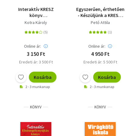
Interaktív KRESZ
Egyszerűen, érthetően
könyv
- Készüljünk a KRESZ-
személygépkocsi-
vizsgára! - Az elméleti
Kotra Károly
Pető Attila
vezetők részére
vizsga ismeretanyaga
B kategóriához
Online ár:
Online ár:
3 150 Ft
4 950 Ft
Eredeti ár: 3 500 Ft
Eredeti ár: 5 500 Ft
Kosárba
Kosárba
2 - 3 munkanap
2 - 3 munkanap
KÖNYV
KÖNYV