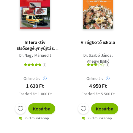
Interaktív
Virágkötő iskola
Elsősegélynyújtás
könyv
Dr. Nagy Máriaedit
Dr. Szabó János
gépjárművezetők
V.hegyi Ildikó
részére
Online ár:
Online ár:
1 620 Ft
4 950 Ft
Eredeti ár: 1 800 Ft
Eredeti ár: 5 500 Ft
Kosárba
Kosárba
2 - 3 munkanap
2 - 3 munkanap