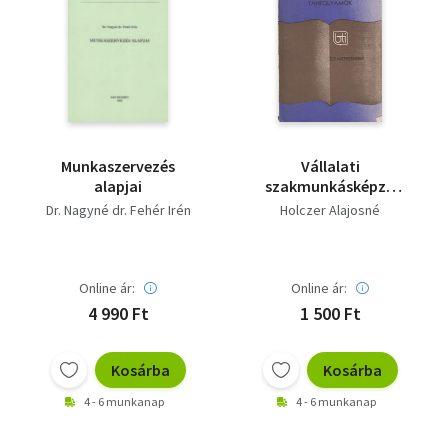
Munkaszervezés
Vállalati
alapjai
szakmunkásképző
tanfolyamok-
Dr. Nagyné dr. Fehér Irén
Holczer Alajosné
élelmiszerismeret
Online ár:
Online ár:
4 990 Ft
1 500 Ft
Kosárba
Kosárba
4 - 6 munkanap
4 - 6 munkanap