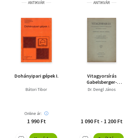
ANTIKVÁR
ANTIKVÁR
Dohányipari gépek I.
Vitagyorsírás
Gabelsberger-
Markovits-rendszerű
Bátori Tibor
Dr. Dengl János
reformírás szerint.
Középfokú iskolák
számára
Online ár:
1 990 Ft
1 090 Ft - 1 200 Ft