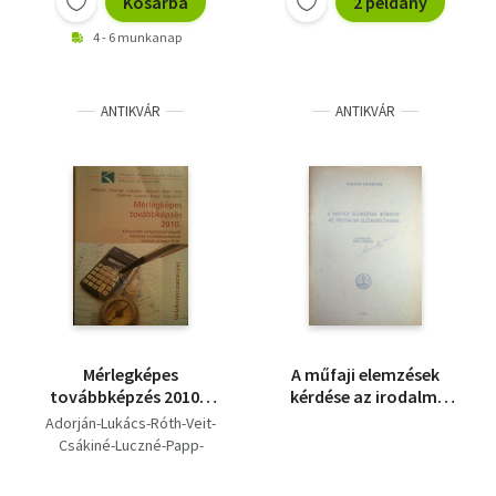
Kosárba
2 példány
4 - 6 munkanap
ANTIKVÁR
ANTIKVÁR
Mérlegképes
A műfaji elemzések
továbbképzés 2010. (
kérdése az irodalmi
vállalkozási
előadásokban
Adorján-Lukács-Róth-Veit-
szakterület)
Csákiné-Luczné-Papp-