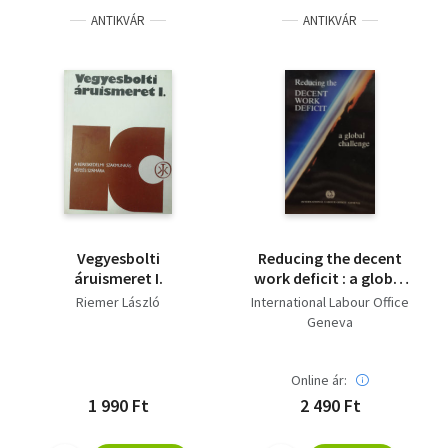
ANTIKVÁR
ANTIKVÁR
Vegyesbolti
Reducing the decent
áruismeret I.
work deficit : a global
challenge
Riemer László
International Labour Office
Geneva
Online ár:
1 990 Ft
2 490 Ft