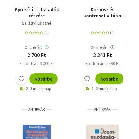
Gyorsírás II. haladók
Korpusz és
részére
kontrasztivitás a
szakfordítás
Szilágyi Lajosné
oktatásában és
gyakorlatában
Online ár:
Online ár:
2 700 Ft
2 241 Ft
Eredeti ár: 3 000 Ft
Eredeti ár: 2 490 Ft
Kosárba
Kosárba
2 - 3 munkanap
2 - 3 munkanap
ANTIKVÁR
ANTIKVÁR