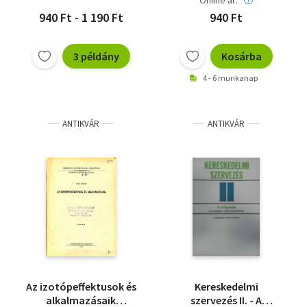
Online ár:
940 Ft - 1 190 Ft
940 Ft
3 példány
Kosárba
4 - 6 munkanap
ANTIKVÁR
ANTIKVÁR
Az izotópeffektusok és
Kereskedelmi
alkalmazásaik
szervezés II. - A