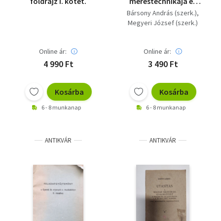
földrajz I. kötet.
méréstechnikája és
műszerei I/1-2.
Bársony András (szerk.)
Megyeri József (szerk.)
Online ár:
Online ár:
4 990 Ft
3 490 Ft
Kosárba
Kosárba
6 - 8 munkanap
6 - 8 munkanap
ANTIKVÁR
ANTIKVÁR