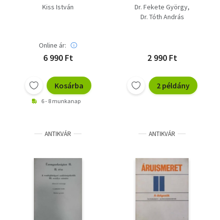
(kézirat)
dolgozók
Kiss István
Dr. Fekete György
kereskedelmi
Dr. Tóth András
szakközépiskoláinak
Online ár:
6 990 Ft
2 990 Ft
Kosárba
2 példány
6 - 8 munkanap
ANTIKVÁR
ANTIKVÁR