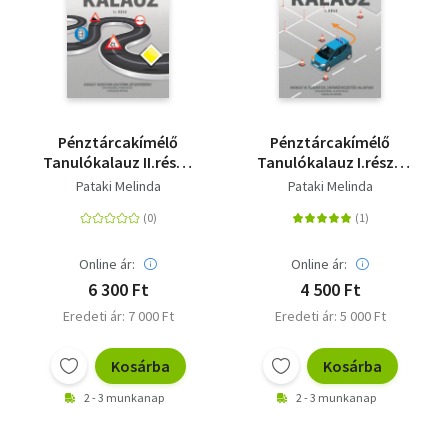
Pénztárcakímélő
Pénztárcakímélő
Tanulókalauz II.rész -
Tanulókalauz I.rész -
Avagy hogyan legyünk
Avagy a tudatos
Pataki Melinda
Pataki Melinda
jó sofőrök? - B
járművezetés alapjai -
kategória, főoktatás,
B kategória,
forgalmi képzés
alapoktatás,
tanpályás képzés
Online ár:
Online ár:
6 300 Ft
4 500 Ft
Eredeti ár: 7 000 Ft
Eredeti ár: 5 000 Ft
Kosárba
Kosárba
2 - 3 munkanap
2 - 3 munkanap