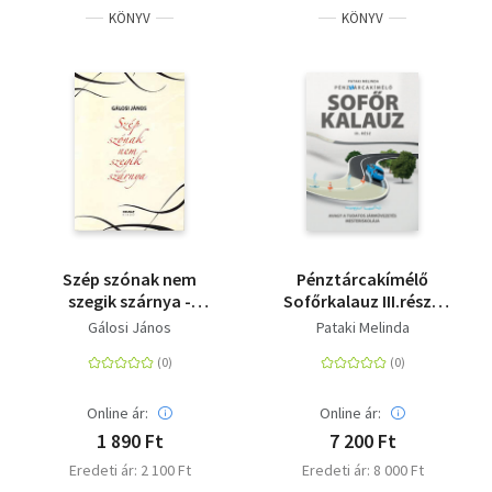
KÖNYV
KÖNYV
Szép szónak nem
Pénztárcakímélő
szegik szárnya -
Sofőrkalauz III.rész -
Anyanyelvi ""mankó""
Avagy a tudatos
Gálosi János
Pataki Melinda
középiskolásoknak
járművezetés
mesteriskolája
Online ár:
Online ár:
1 890 Ft
7 200 Ft
Eredeti ár: 2 100 Ft
Eredeti ár: 8 000 Ft