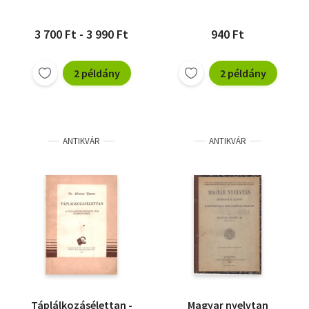
3 700 Ft - 3 990 Ft
940 Ft
2 példány
2 példány
ANTIKVÁR
ANTIKVÁR
Táplálkozásélettan -
Magyar nyelvtan