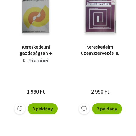
Kereskedelmi
Kereskedelmi
gazdaságtan 4.
üzemszervezés III.
Dr. Illés Ivánné
1 990 Ft
2 990 Ft
3 példány
2 példány