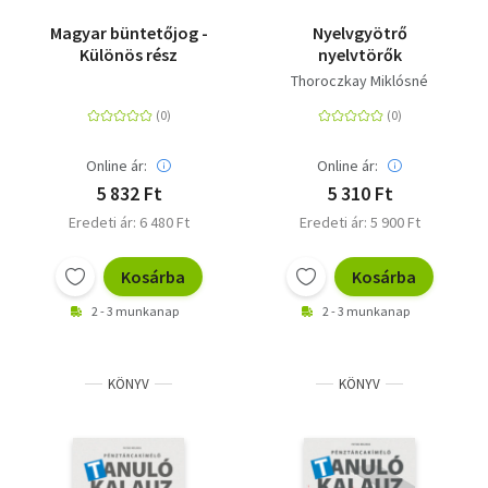
Magyar büntetőjog -
Nyelvgyötrő
Különös rész
nyelvtörők
Thoroczkay Miklósné
Online ár:
Online ár:
5 832 Ft
5 310 Ft
Eredeti ár: 6 480 Ft
Eredeti ár: 5 900 Ft
Kosárba
Kosárba
2 - 3 munkanap
2 - 3 munkanap
KÖNYV
KÖNYV