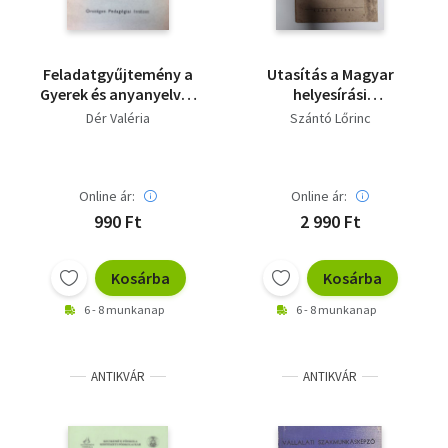
Feladatgyűjtemény a
Utasítás a Magyar
Gyerek és anyanyelv c.
helyesírási
munkakönyv II.
gyakorlófüzet a
Dér Valéria
Szántó Lőrinc
részéhez
polgári fiú- és
leányiskola I., II. és III-
IV. oszt. számára című
munkanapló
Online ár:
Online ár:
használatához
990 Ft
2 990 Ft
Kosárba
Kosárba
6 - 8 munkanap
6 - 8 munkanap
ANTIKVÁR
ANTIKVÁR