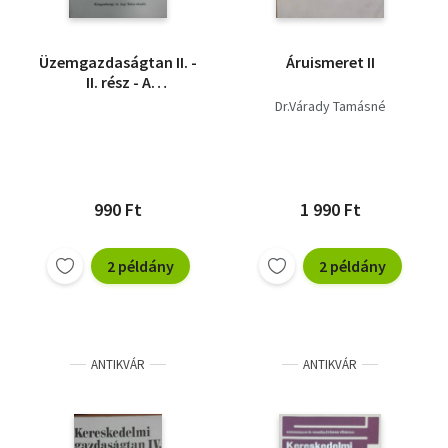
Üzemgazdaságtan II. -
Áruismeret II
II. rész - A
vendéglátóipari
Dr.Várady Tamásné
szakközépiskolák III.
osztálya számára
(Kézirat gyanánt)
990 Ft
1 990 Ft
2 példány
2 példány
ANTIKVÁR
ANTIKVÁR