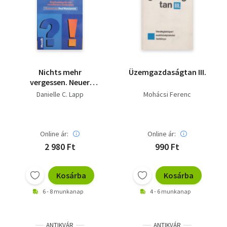
Nichts mehr
Üzemgazdaságtan III.
vergessen. Neuer
Schwung für graue
Danielle C. Lapp
Mohácsi Ferenc
Zellen
Online ár:
Online ár:
2 980 Ft
990 Ft
Kosárba
Kosárba
6 - 8 munkanap
4 - 6 munkanap
ANTIKVÁR
ANTIKVÁR