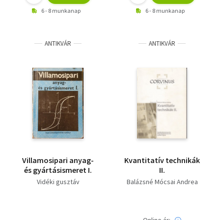
6 - 8 munkanap
6 - 8 munkanap
ANTIKVÁR
ANTIKVÁR
Villamosipari anyag-
Kvantitatív technikák
és gyártásismeret I.
II.
Vidéki gusztáv
Balázsné Mócsai Andrea