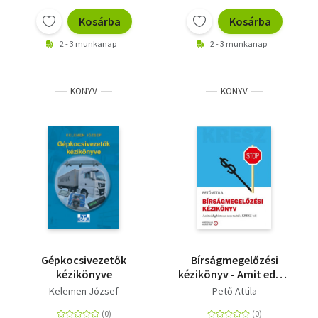
Kosárba
Kosárba
2 - 3 munkanap
2 - 3 munkanap
KÖNYV
KÖNYV
Gépkocsivezetők
Bírságmegelőzési
kézikönyve
kézikönyv - Amit eddig
biztosan nem tudtál a
Kelemen József
Pető Attila
KRESZ-ből