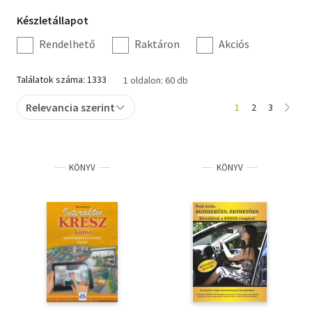
Készletállapot
Készletállapot
Szótár, nyelvkönyv
szűrés
Rendelhető
Raktáron
Akciós
Tankönyv, segédkönyv
Találatok száma: 1333
1 oldalon: 60 db
Társadalomtudomány
Relevancia szerint
1
2
3
Természettudomány
Történelem
KÖNYV
KÖNYV
Vallás