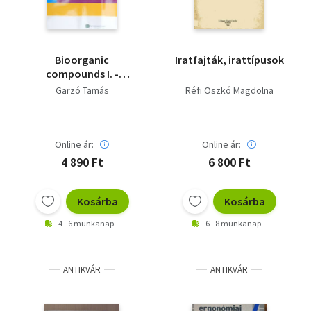
Bioorganic
Iratfajták, irattípusok
compounds I. -
Bioorganikus
Garzó Tamás
Réfi Oszkó Magdolna
vegyületek
Online ár:
Online ár:
4 890 Ft
6 800 Ft
Kosárba
Kosárba
4 - 6 munkanap
6 - 8 munkanap
ANTIKVÁR
ANTIKVÁR