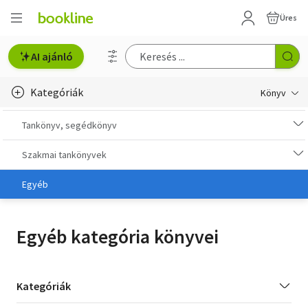
Üres
AI ajánló
Kategóriák
Könyv
Életmód, egészség
Tankönyv, segédkönyv
Erotika
Szakmai tankönyvek
Gyermek- és ifjúsági
Egyéb
Hobbi, szabadidő
Egyéb kategória könyvei
Irodalom
Művészet
Kategória
Kategóriák
szűrés
Szakkönyv