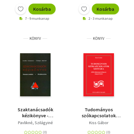
Kosárba
Kosárba
7 - 9 munkanap
2 - 3 munkanap
KÖNYV
KÖNYV
Szaktanácsadók
Tudományos
kézikönyve -
szókapcsolatok
Tanácsadás-Fejlesztés
szótára - 6500
Pavlikné
Szilágyiné
Kiss Gábor
többelemű kifejezés
magyarázata