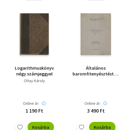
Logarithmuskönyv
Általános
négy számjeggyel
baromfitenyésztéstan
/Tankönyvpótló
Oltay Károly
jegyzet/ II. kötet
Online ár:
Online ár:
1 190 Ft
3 490 Ft
Kosárba
Kosárba