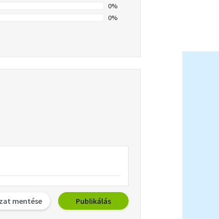
0%
0%
zat mentése
Publikálás