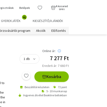
A kosarad
egisztrálok
Belépek
üres
új
GYEREKJÁTÉK
KIEGÉSZÍTŐ/AJÁNDÉK
örzsvásárlói program
Akciók
Előfizetés
Online ár:
7 277 Ft
Eredeti ár: 7 660 Ft
Kosárba
 to
Beszállítói készleten
72 pont
5 - 10 munkanap
the
Ingyenes átvétel Bookline boltokban
 the
e in
e.