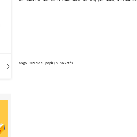
angol･209 oldal･papír / puha kötés
Hangoskönyv
Film
Zene