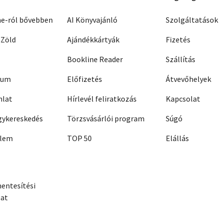
ne-ról bővebben
AI Könyvajánló
Szolgáltatások
 Zöld
Ajándékkártyák
Fizetés
Bookline Reader
Szállítás
zum
Előfizetés
Átvevőhelyek
nlat
Hírlevél feliratkozás
Kapcsolat
ykereskedés
Törzsvásárlói program
Súgó
elem
TOP 50
Elállás
entesítési
zat