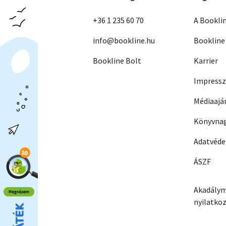
+36 1 235 60 70
A Bookli
info@bookline.hu
Bookline
Bookline Bolt
Karrier
Impress
Médiaajá
Könyvnag
Adatvéd
ÁSZF
Akadálym
nyilatko