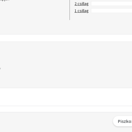
2 csillag
1 csillag
Piszko