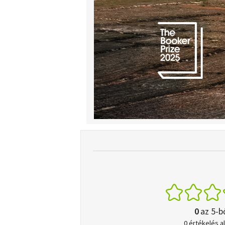
0
az 5-b
0 értékelés a