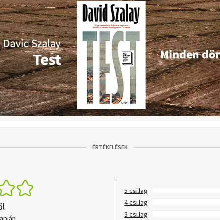
ÉRTÉKELÉSEK
5 csillag
4 csillag
ől
3 csillag
lapján