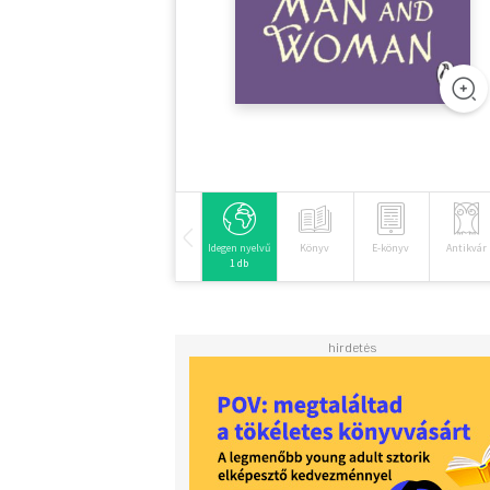
Idegen nyelvű
Könyv
E-könyv
Antikvár
1 db