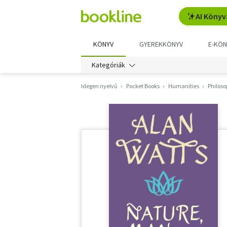
AI Könyv
KÖNYV
GYEREKKÖNYV
E-KÖN
Kategóriák
Idegen nyelvű
Pocket Books
Humanities
Philos