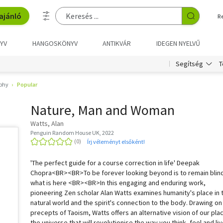
ajánló
R
YV
HANGOSKÖNYV
ANTIKVÁR
IDEGEN NYELVŰ
T
Segítség
ophy
Popular
Nature, Man and Woman
Watts, Alan
Penguin Random House UK, 2022
Írj véleményt elsőként!
'The perfect guide for a course correction in life' Deepak
Chopra<BR><BR>To be forever looking beyond is to remain blind
what is here <BR><BR>In this engaging and enduring work,
pioneering Zen scholar Alan Watts examines humanity's place in 
natural world and the spirit's connection to the body. Drawing on
precepts of Taoism, Watts offers an alternative vision of our plac
the universe that will revolutionise the way you think, feel and liv