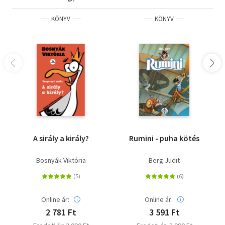
KÖNYV
KÖNYV
A sirály a király?
Rumini - puha kötés
Bosnyák Viktória
Berg Judit
Online ár:
Online ár:
2 781 Ft
3 591 Ft