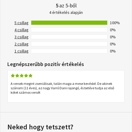
5
az 5-ből
4 értékelés alapján
5 csillag
100%
4 csillag
0%
3 csillag
0%
2 csillag
0%
1 csillag
0%
Legnépszerűbb pozitív értékelés
A versek megint zseniálisak, talán maga a mese kevésbé. De akinek
szánom (11 éves), az nagy Varró Dani rajongó, és betéve tudja az első
kötet számos versét
Neked hogy tetszett?