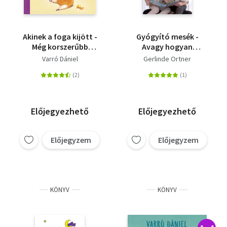
Akinek a foga kijött -
Gyógyító mesék -
Még korszerűbb
Avagy hogyan
mondókák kevésbé kis
segítsen a szülő a
Varró Dániel
Gerlinde Ortner
babáknak
gyermeknek a félelem
és agresszió
leküzdésében
Előjegyezhető
Előjegyezhető
Előjegyzem
Előjegyzem
KÖNYV
KÖNYV