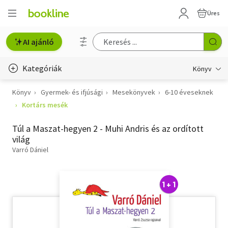
Üres
AI ajánló
Kategóriák
Könyv
Könyv
Gyermek- és ifjúsági
Mesekönyvek
6-10 éveseknek
Életmód, egészség
Kortárs mesék
Erotika
Túl a Maszat-hegyen 2 - Muhi Andris és az ordított
Gyermek- és ifjúsági
világ
Varró Dániel
Hobbi, szabadidő
Irodalom
1 + 1
Művészet
Szakkönyv