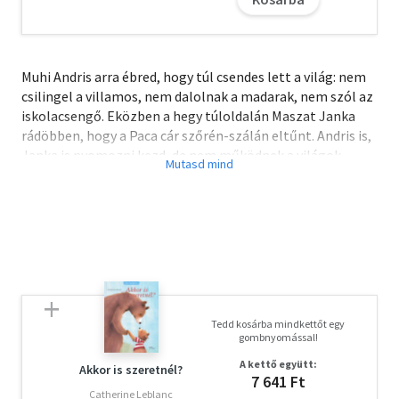
Muhi Andris arra ébred, hogy túl csendes lett a világ: nem
csilingel a villamos, nem dalolnak a madarak, nem szól az
iskolacsengő. Eközben a hegy túloldalán Maszat Janka
rádöbben, hogy a Paca cár szőrén-szálán eltűnt. Andris is,
Janka is nyomozni kezd, de nem működnek a világok
közötti átjárók. Eljut Andris Szösz néne házához?
Megmenekül Pöckös Mackó a mormota halálos ítélete
elől? És Janka a böngyöjbákoktól? Hogy kerülünk
képregénybe? Mégis mi a fene történik?
"Kis olvasóim, hát szevasztok,
Nem kell már rágni körmötök,
Elmondom végre nektek azt, hogy
Tedd kosárba mindkettőt egy
Mi rejlik még a hegy mögött.
gombnyomással!
Húsz röpke év röpült el összvissz
A kettő együtt:
Suhanva, mint a szél, mi szöszt visz,
Akkor is szeretnél?
7 641 Ft
Gyorsabban, mint egy tollvonás,
Catherine Leblanc