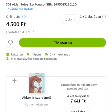
308 oldal･füles, kartonált･ISBN:
9789635180110
További részletek
Online ár:
1 + 1 akcióban
4 500 Ft
Eredeti ár: 4 999 Ft
Kosárba
Raktáron
45 pont
2 - 3 munkanap
Ingyenes átvétel Bookline boltokban
Tedd kosárba mindkettőt egy
gombnyomással!
A kettő együtt:
Akkor is szeretnél?
7 641 Ft
Catherine Leblanc
Kosárba