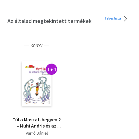
Teljes lista
Az általad megtekintett termékek
KÖNYV
1 + 1
Túl a Maszat-hegyen 2
- Muhi Andris és az
ordított világ
Varró Dániel