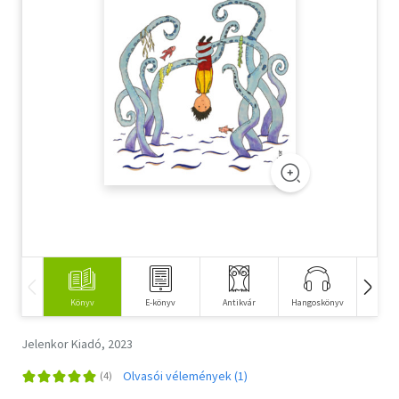
Szótár, nyelvkönyv
Tankönyv, segédkönyv
Társadalomtudomány
Természettudomány
Történelem
Vallás
Könyv
E-könyv
Antikvár
Hangoskönyv
Idegen 
Jelenkor Kiadó, 2023
Olvasói vélemények (1)