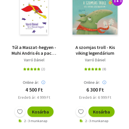
1 + 1
Túl a Maszat-hegyen -
A szomjas troll - Kis
Muhi Andris és a pacák
viking legendárium
birodalma
Varró Dániel
Varró Dániel
Online ár:
Online ár:
4 500 Ft
6 300 Ft
Eredeti ár: 4 999 Ft
Eredeti ár: 6 999 Ft
Kosárba
Kosárba
2 - 3 munkanap
2 - 3 munkanap