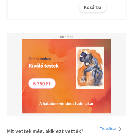
És máris itt a folytatás.
Kosárba
A cím volt csak, mit tépelődve
Kerestem hosszan, mi legyen -
"Még túlabb a Maszat-hegyen"?
Vagy "Kecsöp Benő újratöltve"?
Majd jött a szikra egy napon,
Ez látható a címlapon."
Olvasd el mások véleményét is!
Teljes lista
Mit vettek még, akik ezt vették?