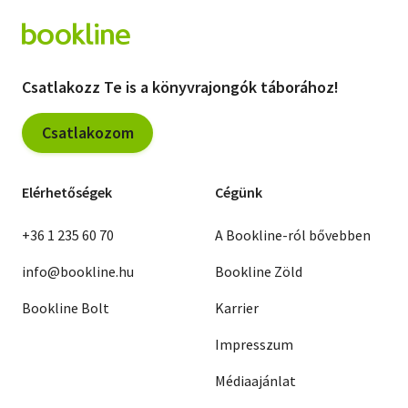
Csatlakozz Te is a könyvrajongók táborához!
Csatlakozom
Elérhetőségek
Cégünk
+36 1 235 60 70
A Bookline-ról bővebben
info@bookline.hu
Bookline Zöld
Bookline Bolt
Karrier
Impresszum
Médiaajánlat