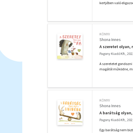
kertjében való eligazo
KÖNYV
Shona Innes
A szeretet olyan, 
Pagony Kiadó Kft., 202
A szeretetet gondozni k
magától működne, mint
KÖNYV
Shona Innes
A barátság olyan,
Pagony Kiadó Kft., 202
Egy barátság nem bizt