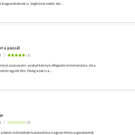
 kisgyerekeknek is. Segítsünk nekik: öle...
nt a páncél
2
könnyű azonosulni, azokat könnyű elfogadni és kimondani, de a
héz együtt élni. Pedig azok is a...
je
1
s, a belső működések tudatosítása nagyon fontos a gondolatok