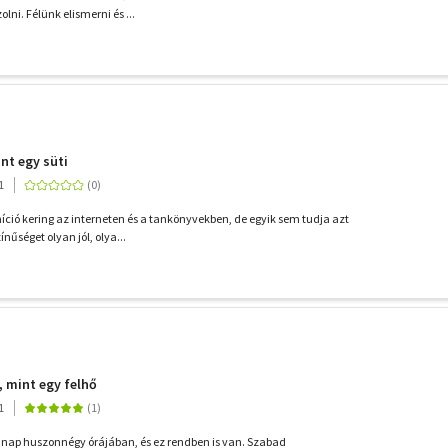
lni. Félünk elismerni és ...
nt egy süti
1
íció kering az interneten és a tankönyvekben, de egyik sem tudja azt
ínűséget olyan jól, olya...
, mint egy felhő
1
 nap huszonnégy órájában, és ez rendben is van. Szabad