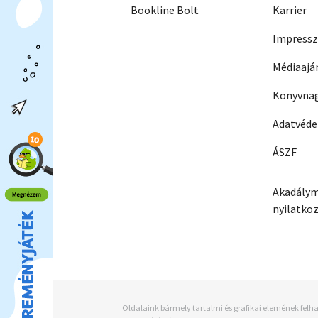
Bookline Bolt
Karrier
Impress
Médiaajá
Könyvnag
Adatvéd
ÁSZF
Akadálym
nyilatko
Oldalaink bármely tartalmi és grafikai elemének felha