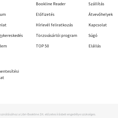
Bookline Reader
Szállítás
zum
Előfizetés
Átvevőhelyek
nlat
Hírlevél feliratkozás
Kapcsolat
ykereskedés
Törzsvásárlói program
Súgó
elem
TOP 50
Elállás
entesítési
zat
sználásához a Libri-Bookline Zrt. előzetes írásbeli engedélye szükséges.