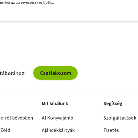
mikor az összeveszések és kibék...
További
szűrők
Csatlakozom
 táborához!
Mit kínálunk
Segítség
ne-ról bővebben
AI Könyvajánló
Szolgáltatások
 Zöld
Ajándékkártyák
Fizetés