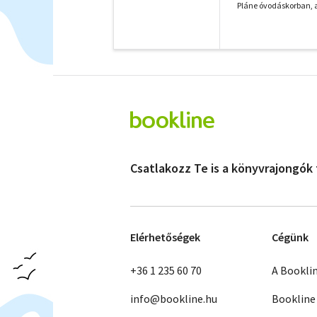
Pláne óvodáskorban, a
Csatlakozz Te is a könyvrajongók
Elérhetőségek
Cégünk
+36 1 235 60 70
A Bookli
info@bookline.hu
Bookline