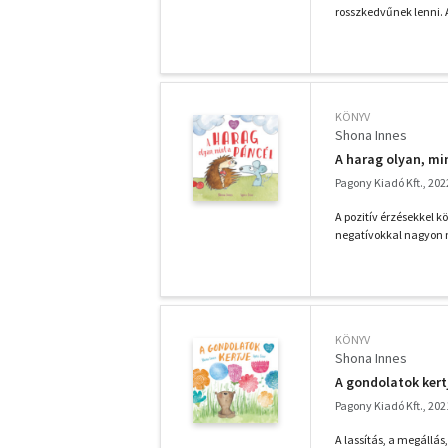
rosszkedvűnek lenni. A
KÖNYV
Shona Innes
A harag olyan, mi
Pagony Kiadó Kft., 202
A pozitív érzésekkel 
negatívokkal nagyon ne
KÖNYV
Shona Innes
A gondolatok kert
Pagony Kiadó Kft., 202
A lassítás, a megállá