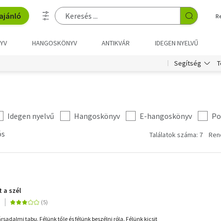
ajánló
R
YV
HANGOSKÖNYV
ANTIKVÁR
IDEGEN NYELVŰ
T
Segítség
Idegen nyelvű
Hangoskönyv
E-hangoskönyv
Po
ós
Találatok száma: 7
Ren
t a szél
rsadalmi tabu. Félünk tőle és félünk beszélni róla. Félünk kicsit