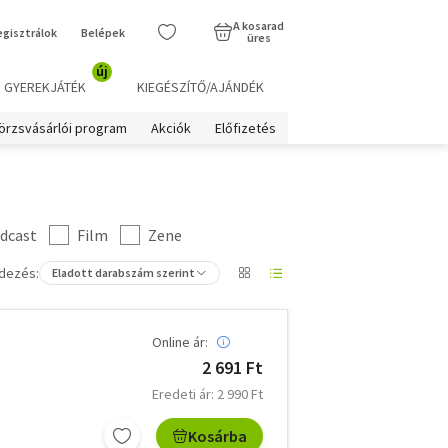
A kosarad
egisztrálok
Belépek
üres
új
GYEREKJÁTÉK
KIEGÉSZÍTŐ/AJÁNDÉK
örzsvásárlói program
Akciók
Előfizetés
dcast
Film
Zene
dezés:
Eladott darabszám szerint
Online ár:
2 691 Ft
Eredeti ár: 2 990 Ft
Kosárba