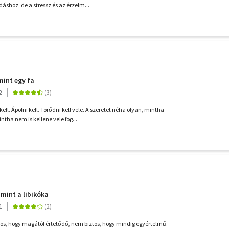
dáshoz, de a stressz és az érzelm...
mint egy fa
2
ell. Ápolni kell. Törődni kell vele. A szeretet néha olyan, mintha
ha nem is kellene vele fog...
 mint a libikóka
1
os, hogy magától értetődő, nem biztos, hogy mindig egyértelmű.