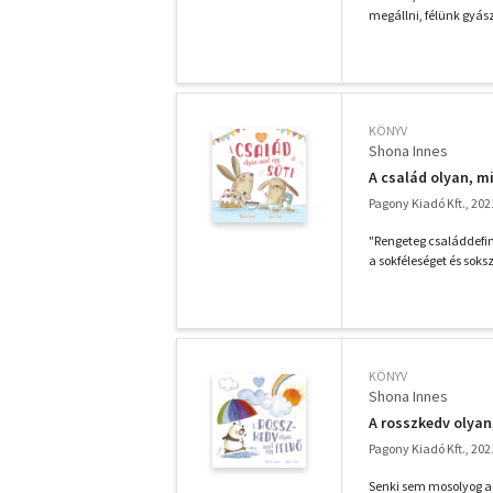
megállni, félünk gyászo
KÖNYV
Shona Innes
A család olyan, mi
Pagony Kiadó Kft., 202
"Rengeteg családdefin
a sokféleséget és soksz
KÖNYV
Shona Innes
A rosszkedv olyan
Pagony Kiadó Kft., 202
Senki sem mosolyog a