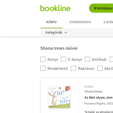
AI Könyv
KÖNYV
GYEREKKÖNYV
E-KÖN
Kategóriák
Shona Innes művei
Könyv
E-könyv
Antikvár
Kategória
szűrés
További
Rendelhető
Raktáron
Akci
szűrők
KÖNYV
Shona Innes
Az élet olyan, min
Pozsonyi Pagony, 2021
"A halál, az elmúlás tá