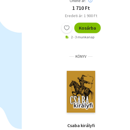
Online ár:
1 710 Ft
Eredeti ár: 1 900 Ft
Kosárba
2 - 3 munkanap
KÖNYV
Csaba királyfi