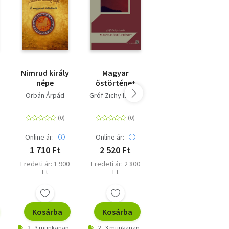
Nimrud király
Magyar
A magyar nép
népe
őstörténet
kialakulásának
története
Orbán Árpád
Gróf Zichy István
Dr. Nagy Sándor
Online ár:
Online ár:
Online ár:
1 710 Ft
2 520 Ft
3 150 Ft
Eredeti ár: 1 900
Eredeti ár: 2 800
Eredeti ár: 3 500
Ft
Ft
Ft
Kosárba
Kosárba
Kosárba
2 - 3 munkanap
2 - 3 munkanap
2 - 3 munkanap