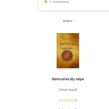
2 - 3 munkanap
KÖNYV
Nimrud király népe
Orbán Árpád