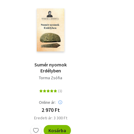
Sumér nyomok
Erdélyben
Torma Zsófia
Online ár:
2 970 Ft
Eredeti ár: 3 300 Ft
Kosárba