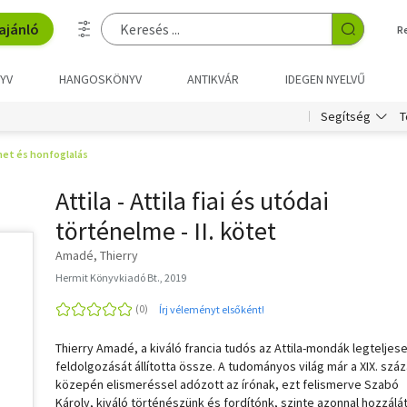
ajánló
R
YV
HANGOSKÖNYV
ANTIKVÁR
IDEGEN NYELVŰ
T
Segítség
et és honfoglalás
Attila - Attila fiai és utódai
történelme - II. kötet
Amadé, Thierry
Hermit Könyvkiadó Bt., 2019
Írj véleményt elsőként!
Thierry Amadé, a kiváló francia tudós az Attila-mondák legteljes
feldolgozását állította össze. A tudományos világ már a XIX. szá
közepén elismeréssel adózott az írónak, ezt felismerve Szabó
Károly, kiváló történészünk és fordítónk, szinte azonnal hozzálá