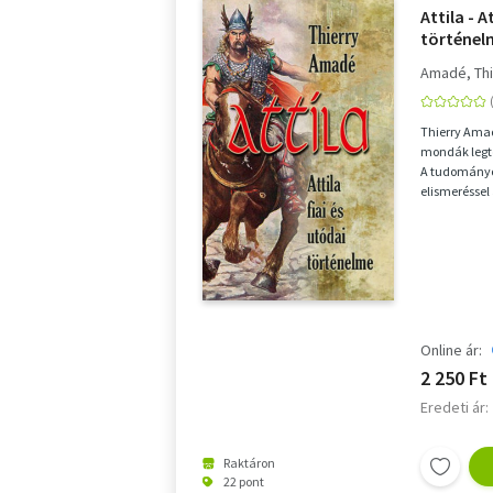
Attila - A
történel
Amadé, Thi
Thierry Amadé
mondák legte
A tudományos
elismeréssel 
Szabó ...
Online ár:
2 250 Ft
Eredeti ár:
Raktáron
22 pont