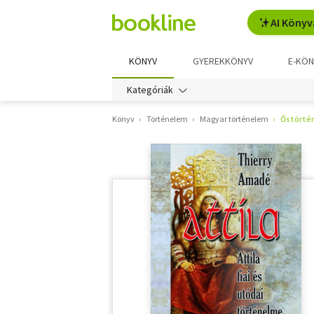
AI Könyv
KÖNYV
GYEREKKÖNYV
E-KÖN
Kategóriák
Könyv
Történelem
Magyar történelem
Őstörtén