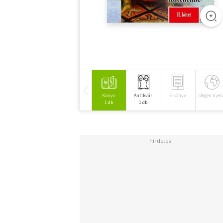
Könyv
Antikvár
E-könyv
Idegen nyel
1 db
1 db