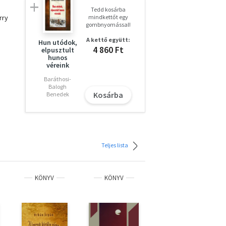
Tedd kosárba
rry
mindkettőt egy
gombnyomással!
A kettő együtt:
Hun utódok,
4 860 Ft
elpusztult
hunos
véreink
Baráthosi-
Balogh
Kosárba
Benedek
Teljes lista
KÖNYV
KÖNYV
KÖNYV