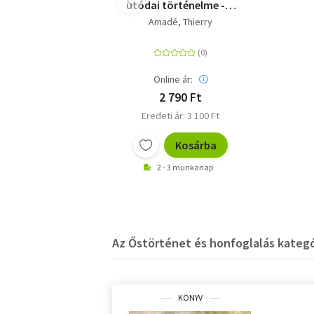
utódai történelme - II.
kötet
Amadé, Thierry
Online ár:
2 790 Ft
Eredeti ár: 3 100 Ft
Kosárba
2 - 3 munkanap
Az Őstörténet és honfoglalás kategór
KÖNYV