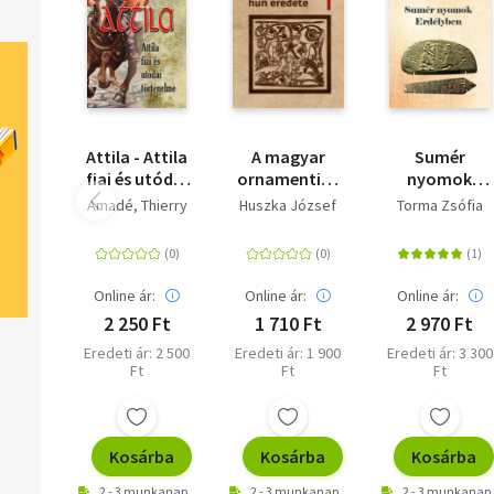
Attila - Attila
A magyar
Sumér
fiai és utódai
ornamentika
nyomok
történelme
hun eredete
Erdélyben
Amadé, Thierry
Huszka József
Torma Zsófia
Online ár:
Online ár:
Online ár:
2 250 Ft
1 710 Ft
2 970 Ft
Eredeti ár: 2 500
Eredeti ár: 1 900
Eredeti ár: 3 300
Ft
Ft
Ft
Kosárba
Kosárba
Kosárba
2 - 3 munkanap
2 - 3 munkanap
2 - 3 munkanap