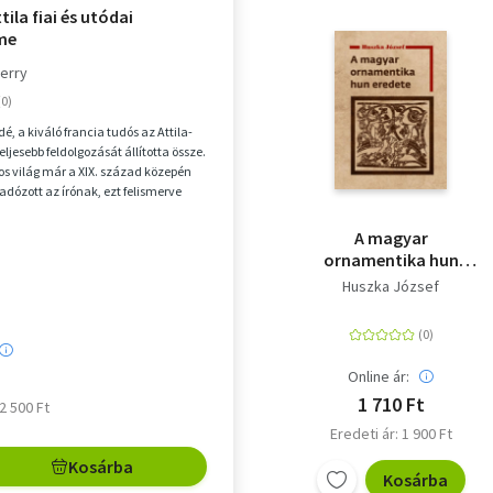
ttila fiai és utódai
me
erry
, a kiváló francia tudós az Attila-
ljesebb feldolgozását állította össze.
 világ már a XIX. század közepén
adózott az írónak, ezt felismerve
A magyar
ornamentika hun
eredete
Huszka József
Online ár:
1 710 Ft
 2 500 Ft
Eredeti ár: 1 900 Ft
Kosárba
Kosárba