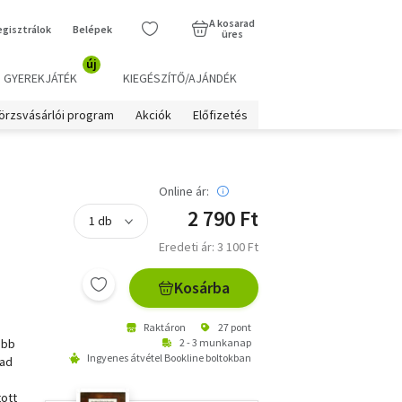
A kosarad
egisztrálok
Belépek
üres
új
GYEREKJÁTÉK
KIEGÉSZÍTŐ/AJÁNDÉK
örzsvásárlói program
Akciók
Előfizetés
Online ár:
2 790 Ft
Eredeti ár: 3 100 Ft
Kosárba
Raktáron
27 pont
ebb
2 - 3 munkanap
Ingyenes átvétel Bookline boltokban
zad
tott