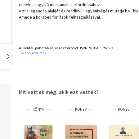
ennek a nagyívű munkának a lefordításához.
Attila legendás alakját és rendkívüli egyéniségét mutatja be Thie
Amadé a korabeli források felhasználásával.
410 oldal･puhatáblás, ragasztókötött･ISBN:
9786155797583
További részletek
vű
Hangoskönyv
Film
Zene
Mit vettek még, akik ezt vették?
KÖNYV
KÖNYV
KÖNYV