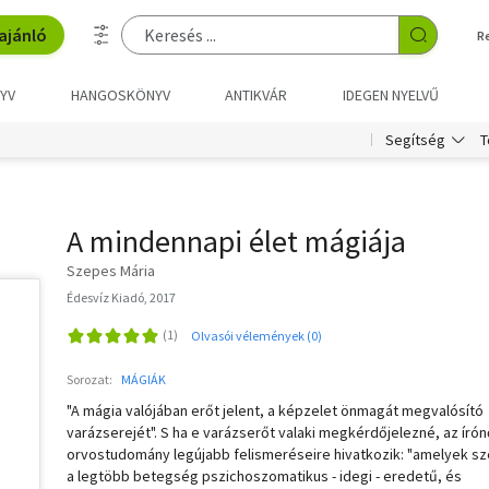
ajánló
R
YV
HANGOSKÖNYV
ANTIKVÁR
IDEGEN NYELVŰ
T
Segítség
A mindennapi élet mágiája
Szepes Mária
Édesvíz Kiadó, 2017
Olvasói vélemények (0)
Sorozat:
MÁGIÁK
"A mágia valójában erőt jelent, a képzelet önmagát megvalósító
varázserejét". S ha e varázserőt valaki megkérdőjelezné, az írón
orvostudomány legújabb felismeréseire hivatkozik: "amelyek sz
a legtöbb betegség pszichoszomatikus - idegi - eredetű, és