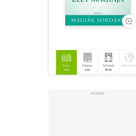
Könyv
E-könyv
Antikvár
Idegen nyel
4 db
2 db
46 db