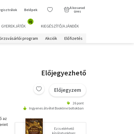
A kosarad
egisztrálok
Belépek
üres
új
GYEREKJÁTÉK
KIEGÉSZÍTŐ/AJÁNDÉK
örzsvásárlói program
Akciók
Előfizetés
Előjegyezhető
Előjegyzem
26 pont
Ingyenes átvétel Bookline boltokban
ő az
erint
Ez is elérhető
kínálatunkban: