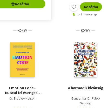
Kosárba
Kosárba
1 - 2 munkanap
KÖNYV
KÖNYV
Emotion Code -
A harmadik kívánság
Kutasd fel és engedd
szabadon bennragadt
Dr. Bradley Nelson
Gunagriha (Dr. Fülöp
érzelmeidet, lépj
Sándor)
tovább az életedben!