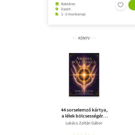
Raktáron
0 pont
1 - 2 munkanap
KÖNYV
44 sorselemző kártya,
a lélek bölcsességéről
és a harmóniáról
Lukács Zoltán Gábor