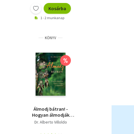
Kosárba
1 - 2 munkanap
KÖNYV
%
Álmodj bátran! -
Hogyan álmodják
életre a világot a
Dr. Alberto Villoldo
sámánok?