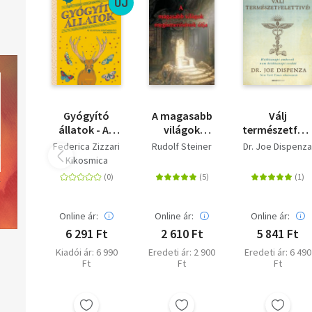
ÚJ
Gyógyító
A magasabb
Válj
állatok - Az
világok
természetfele
állatvilág
megismerésének
- puha kötés -
Federica Zizzari
Rudolf Steiner
Dr. Joe Dispenz
lelkünkben élő
útja
Hétköznapi
Kikosmica
archetípusai
emberek nem
hétköznapi
csodái
Online ár:
Online ár:
Online ár:
6 291 Ft
2 610 Ft
5 841 Ft
Kiadói ár: 6 990
Eredeti ár: 2 900
Eredeti ár: 6 490
Ft
Ft
Ft