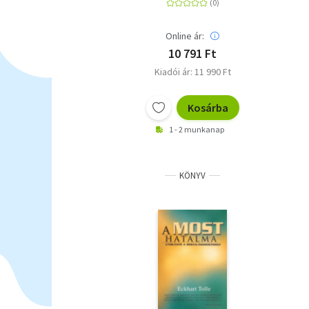
Online ár:
10 791 Ft
Kiadói ár: 11 990 Ft
Kosárba
1 - 2 munkanap
KÖNYV