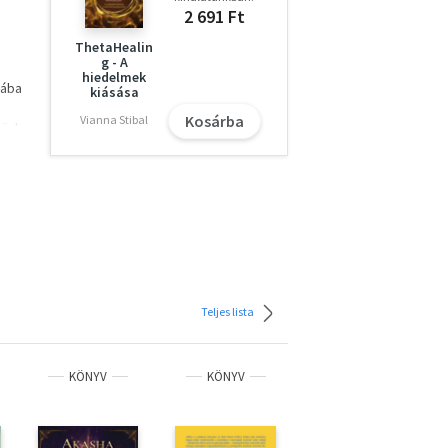
2 691 Ft
ThetaHealin
g - A
hiedelmek
yába
kiásása
Kosárba
Vianna Stibal
nünk.
t
Teljes lista
KÖNYV
KÖNYV
KÖNYV