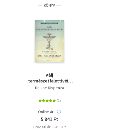
KÖNYV
Válj
természetfelettivé! -
puha kötés -
Dr. Joe Dispenza
Hétköznapi emberek
nem hétköznapi
csodái
Online ár:
5 841 Ft
Eredeti ár: 6 490 Ft