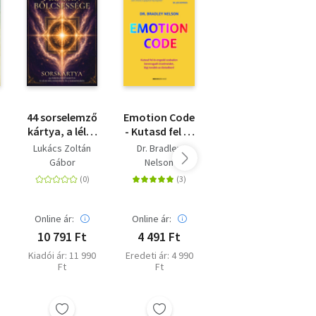
44 sorselemző
Emotion Code
A harmadik
ttivé!
kártya, a lélek
- Kutasd fel és
kívánság
bölcsességéről
engedd
a
Lukács Zoltán
Dr. Bradley
Gunagriha (Dr.
és a
szabadon
Gábor
Nelson
Fülöp Sándor)
harmóniáról
bennragadt
érzelmeidet,
lépj tovább az
életedben!
Online ár:
Online ár:
Online ár:
10 791 Ft
4 491 Ft
1 620 Ft
Kiadói ár: 11 990
Eredeti ár: 4 990
Eredeti ár: 1 800
Ft
Ft
Ft