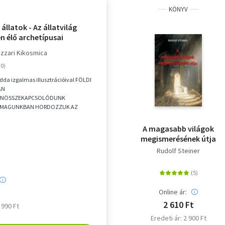
KÖNYV
állatok - Az állatvilág
n élő archetípusai
izzari Kikosmica
da izgalmas illusztrációival FÖLDI
ÁN
ANÖSSZEKAPCSOLÓDUNK
. MAGUNKBAN HORDOZZUK AZ
 SPIRITUÁLIS TULAJDONSÁGAIT,
K ARRA VÁRNAK, HOGY M...
A magasabb világok
megismerésének útja
Rudolf Steiner
Online ár:
2 610 Ft
6 990 Ft
Eredeti ár: 2 900 Ft