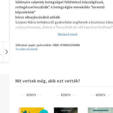
többnyire valamely betegséget feltételező képzelgéssel,
rettegéssel kezdődik". A betegségbe menekülés "teremtő
képzeletünk"
kóros elburjánzásából adódik.
Szepes Mária önfejlesztő gyakorlatai segítenek a kozmosz irán
szárnyat bontani, áttörni a "beszűkült tér-idő káprázat ködfalait".
Velük - tapasztalni fogjuk - hatalmas gyógyító erő támad fel ben
Ne mellőzzük mindennapjainkban öngyógyító tanácsait sem, mer
"lábadozásunk örömét nagyobb aktivitás és fénylő egyensúly
158 oldal･papír / puha kötés･ISBN:
9789635293889
formájában nemsokára tapasztalni fogjuk".
További részletek
Mindez összefügg A FÉNY MÁGIÁJÁval, amelyben a hermetikus
vű
Hangoskönyv
Film
Zene
filozófia titkos tanaival ismerkedhetünk, s általa erőnk (mágiánk)
megszilárdul.
Mit vettek még, akik ezt vették?
KÖNYV
KÖNYV
KÖNYV