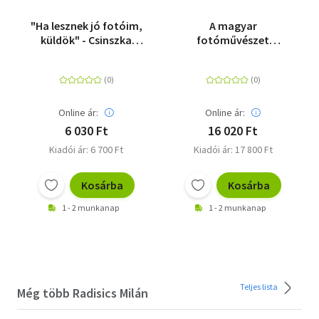
"Ha lesznek jó fotóim,
A magyar
küldök" - Csinszka
fotóművészet
összes fényképe
háromszáz alkotója
Online ár:
Online ár:
6 030 Ft
16 020 Ft
Kiadói ár: 6 700 Ft
Kiadói ár: 17 800 Ft
Kosárba
Kosárba
1 - 2 munkanap
1 - 2 munkanap
Teljes lista
Még több Radisics Milán