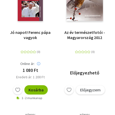
Jó napot! Ferenc pápa
Az év természetfotói -
vagyok
Magyarország 2012
Online ár:
1 080 Ft
Előjegyezhető
Eredeti ár: 1 200 Ft
Kosárba
Előjegyzem
1 - 2 munkanap