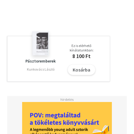
től ezt a munkát már a National Geographic támogatja. A
projekt során több tízezer lélegzetelállító, művészi és
egyben informatív fotográfia keletkezett, amelyek
alkalmasak arra, hogy megismertessék a közönséggel a
magyar szürke életét, múltját és jelenét, és bemutassák
megmentésének történetét.
Ez is elérhető
kínálatunkban:
8 100 Ft
Pásztoremberek
Kosárba
Kunkovács László