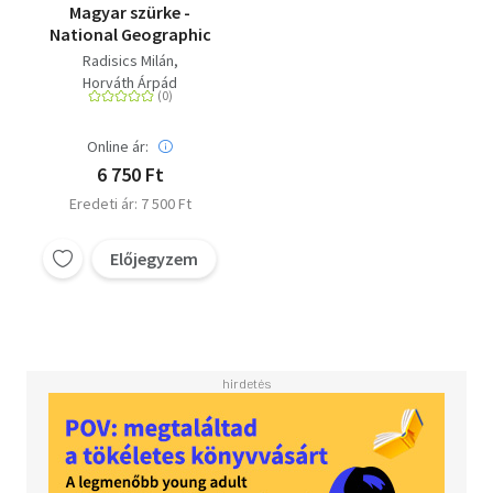
Magyar szürke -
National Geographic
Radisics Milán
Horváth Árpád
Online ár:
6 750 Ft
Eredeti ár: 7 500 Ft
Előjegyzem