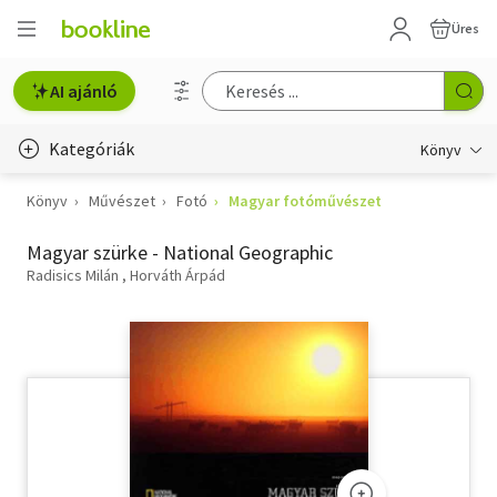
Üres
AI ajánló
Kategóriák
Könyv
Könyv
Művészet
Fotó
Magyar fotóművészet
Életmód, egészség
Magyar szürke - National Geographic
Erotika
Radisics Milán
Horváth Árpád
Gyermek- és ifjúsági
Hobbi, szabadidő
Irodalom
Művészet
Szakkönyv