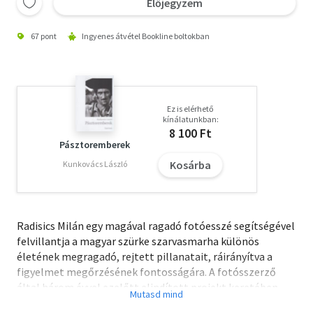
Előjegyzem
67 pont
Ingyenes átvétel Bookline boltokban
Ez is elérhető
kínálatunkban:
8 100 Ft
Pásztoremberek
Kosárba
Kunkovács László
Radisics Milán egy magával ragadó fotóesszé segítségével
felvillantja a magyar szürke szarvasmarha különös
életének megragadó, rejtett pillanatait, ráirányítva a
figyelmet megőrzésének fontosságára. A fotósszerző
által három évvel ezelőtt elindított projekt keretében
kamerával követi a magyar szürke mindennapjait; 2007-