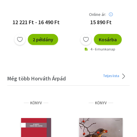
Online ár:
12 221 Ft - 16 490 Ft
15 890 Ft
2 példány
Kosárba
4 - 6 munkanap
Teljes lista
Még több Horváth Árpád
KÖNYV
KÖNYV