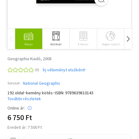
Szótár, nyelvkönyv
Tankönyv, segédkönyv
Társadalomtudomány
Könyv
Antikvár
E-könyv
Idegen nyelvű
Hangos
Természettudomány
Geographia Kiadó, 2008
Történelem
Írj véleményt elsőként!
Vallás
National Geographic
Sorozat:
192 oldal･kemény kötés･ISBN:
9789639810143
További részletek
Online ár:
6 750 Ft
Eredeti ár: 7 500 Ft