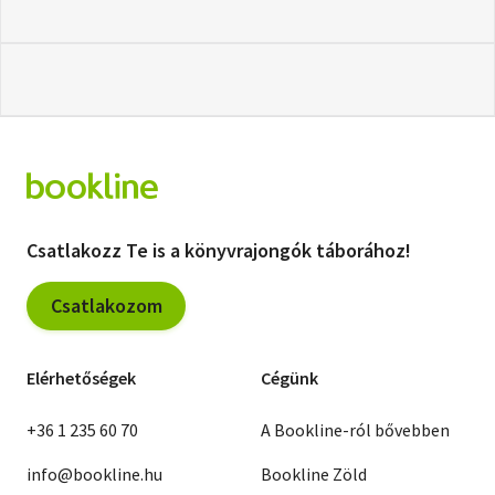
Csatlakozz Te is a könyvrajongók táborához!
Csatlakozom
Elérhetőségek
Cégünk
+36 1 235 60 70
A Bookline-ról bővebben
info@bookline.hu
Bookline Zöld