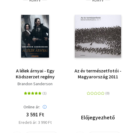
KÖNYV
KÖNYV
A lélek árnyai - Egy
Az év természetfotói -
Ködszerzet regény
Magyarország 2011
Brandon Sanderson
Online ár:
3 591 Ft
Előjegyezhető
Eredeti ár: 3 990 Ft