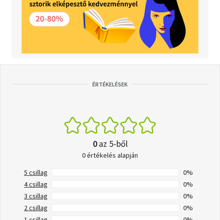
ÉRTÉKELÉSEK
0
az 5-ből
0 értékelés alapján
5 csillag
0%
4 csillag
0%
3 csillag
0%
2 csillag
0%
1 csillag
0%