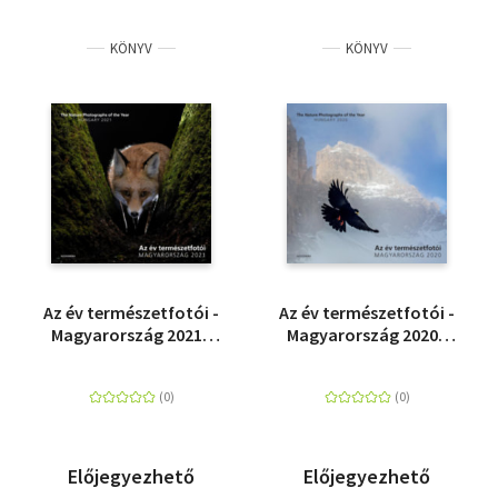
KÖNYV
KÖNYV
Az év természetfotói -
Az év természetfotói -
Magyarország 2021 -
Magyarország 2020 -
The Nature
The Nature
Photographs of the
Photographs of the
Year - Hungary 2021
Year - Hungary 2020
Előjegyezhető
Előjegyezhető