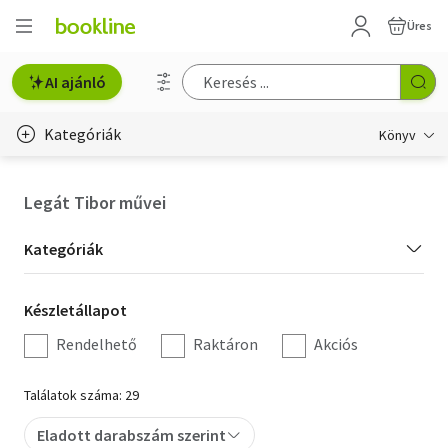
Üres
AI ajánló
Kategóriák
Könyv
Életmód, egészség
Legát Tibor művei
Erotika
Kategória
Kategóriák
Gyermek- és ifjúsági
szűrés
Készletállapot
Készletállapot
Hobbi, szabadidő
szűrés
Rendelhető
Raktáron
Akciós
Irodalom
Találatok száma: 29
Művészet
Eladott darabszám szerint
Szakkönyv