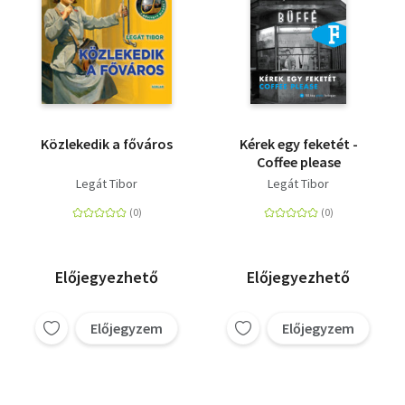
Közlekedik a főváros
Kérek egy feketét -
Coffee please
Legát Tibor
Legát Tibor
Előjegyezhető
Előjegyezhető
Előjegyzem
Előjegyzem