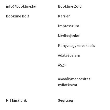
info@bookline.hu
Bookline Zöld
Bookline Bolt
Karrier
Impresszum
Médiaajánlat
Könyvnagykereskedés
Adatvédelem
ÁSZF
Akadálymentesítési
nyilatkozat
Mit kínálunk
Segítség