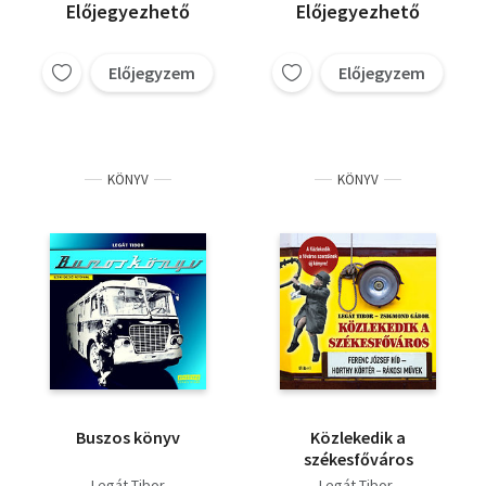
Előjegyezhető
Előjegyezhető
Előjegyzem
Előjegyzem
KÖNYV
KÖNYV
Buszos könyv
Közlekedik a
székesfőváros
Legát Tibor
Legát Tibor