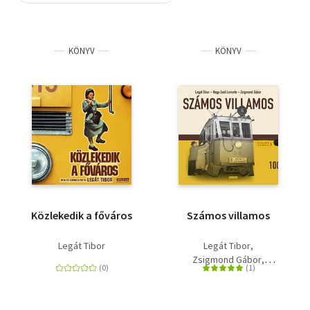
Szótár, nyelvkönyv
KÖNYV
KÖNYV
Tankönyv, segédkönyv
Társadalomtudomány
Természettudomány
Történelem
Vallás
Közlekedik a főváros
Számos villamos
Legát Tibor
Legát Tibor
Zsigmond Gábor
Nagy Zsolt Levente