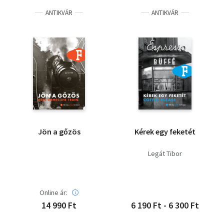
ANTIKVÁR
ANTIKVÁR
Jön a gőzös
Kérek egy feketét
Legát Tibor
Online ár:
14 990 Ft
6 190 Ft - 6 300 Ft