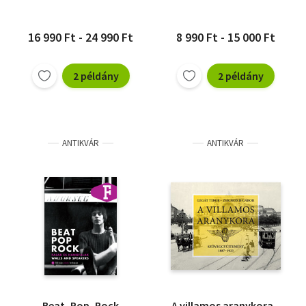
16 990 Ft - 24 990 Ft
8 990 Ft - 15 000 Ft
2 példány
2 példány
ANTIKVÁR
ANTIKVÁR
Beat, Pop, Rock
A villamos aranykora -