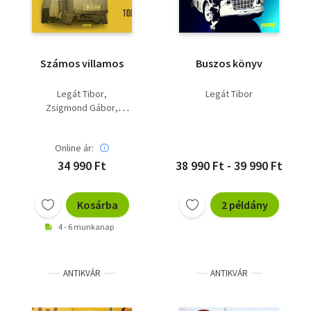
Számos villamos
Buszos könyv
Legát Tibor
Legát Tibor
Zsigmond Gábor
Nagy Zsolt Levente
Online ár:
34 990 Ft
38 990 Ft - 39 990 Ft
Kosárba
2 példány
4 - 6 munkanap
ANTIKVÁR
ANTIKVÁR