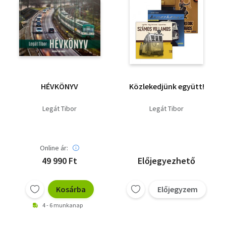
HÉVKÖNYV
Közlekedjünk együtt!
Legát Tibor
Legát Tibor
Online ár:
49 990 Ft
Előjegyezhető
Kosárba
Előjegyzem
4 - 6 munkanap