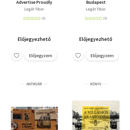
Advertise Proudly
Budapest
Legát Tibor
Legát Tibor
Előjegyezhető
Előjegyezhető
Előjegyzem
Előjegyzem
ANTIKVÁR
KÖNYV