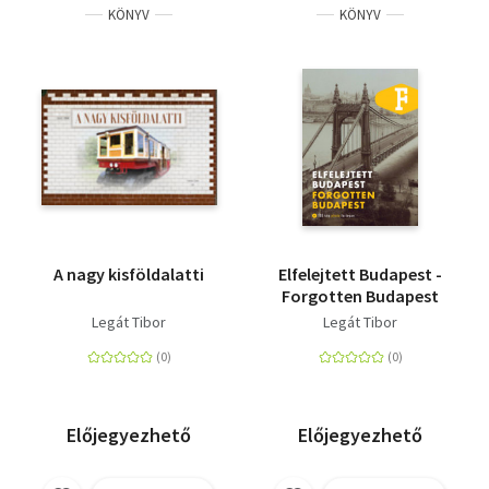
KÖNYV
KÖNYV
A nagy kisföldalatti
Elfelejtett Budapest -
Forgotten Budapest
Legát Tibor
Legát Tibor
Előjegyezhető
Előjegyezhető