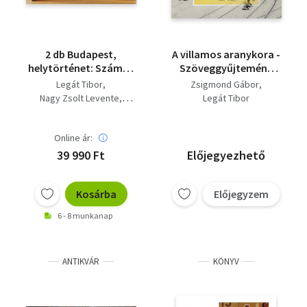
2 db Budapest,
A villamos aranykora -
helytörténet: Számos
Szöveggyűjtemény
villamos + Közlekedik
1887-1923
Legát Tibor
Zsigmond Gábor
a Főváros
Nagy Zsolt Levente
Legát Tibor
Zsigmond Gábor
Online ár:
39 990 Ft
Előjegyezhető
Kosárba
Előjegyzem
6 - 8 munkanap
ANTIKVÁR
KÖNYV