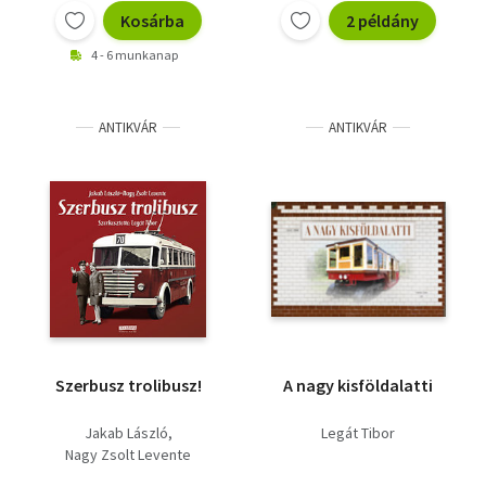
Kosárba
2 példány
4 - 6 munkanap
ANTIKVÁR
ANTIKVÁR
Szerbusz trolibusz!
A nagy kisföldalatti
Jakab László
Legát Tibor
Nagy Zsolt Levente