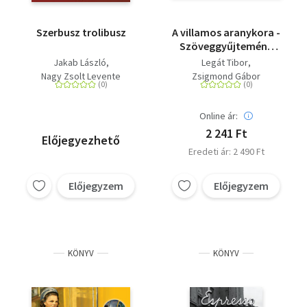
Szerbusz trolibusz
A villamos aranykora -
Szöveggyűjtemény
1887-1923
Jakab László
Legát Tibor
Nagy Zsolt Levente
Zsigmond Gábor
Online ár:
2 241 Ft
Előjegyezhető
Eredeti ár: 2 490 Ft
Előjegyzem
Előjegyzem
KÖNYV
KÖNYV