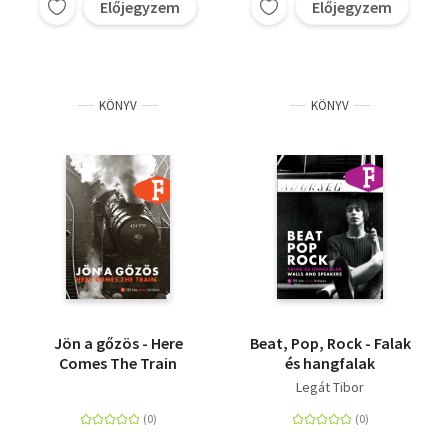
Előjegyzem
Előjegyzem
KÖNYV
KÖNYV
Jön a gőzös - Here
Beat, Pop, Rock - Falak
Comes The Train
és hangfalak
Legát Tibor