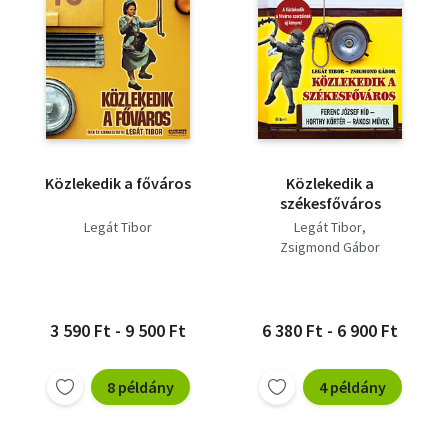
Közlekedik a főváros
Közlekedik a
székesfőváros
Legát Tibor
Legát Tibor
Zsigmond Gábor
3 590 Ft - 9 500 Ft
6 380 Ft - 6 900 Ft
8 példány
4 példány