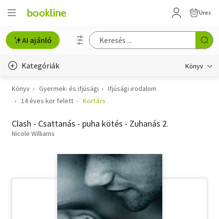
Üres
AI ajánló
Kategóriák
Könyv
Könyv
Gyermek- és ifjúsági
Ifjúsági irodalom
Életmód, egészség
14 éves kor felett
Kortárs
Erotika
Clash - Csattanás - puha kötés - Zuhanás 2.
Gyermek- és ifjúsági
Nicole Williams
Hobbi, szabadidő
Irodalom
Művészet
Szakkönyv