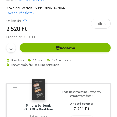
224 oldal･karton･ISBN:
9789634570646
További részletek
Online ár:
2 520 Ft
Eredeti ár: 2 799 Ft
Kosárba
Raktáron
25 pont
1 - 2 munkanap
Ingyenes átvétel Bookline boltokban
Tedd kosárba mindkettőt egy
gombnyomással!
A kettő együtt:
Mindig történik
7 281 Ft
VALAMI a Deákban
Leiner Laura