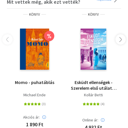
Mit vettek még, akik ezt vették?
KÖNYV
KÖNYV
%
Momo - puhatáblás
Esküdt ellenségek -
Szerelem első utálatra
1. - (Különleges kiadás)
Michael Ende
Kollár Betti
Akciós ár:
Online ár:
1 890 Ft
4 932 Ft