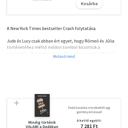
Kosárba
A New York Times bestseller Crash folytatása.
Jude és Lucy csak abban ért egyet, hogy Rómeó és Júlia
történetéhez méltó módon tombol közöttük a
szenvedély. Meg abban, hogy állandóan veszekedni kell...
Az sem segít, hogy Lucy halálosan féltékeny arra a
vezérszurkoló lányra, aki beférkőzött Jude életébe.
Lucy igyekszik belekapaszkodni a nélkülözhetetlen
rosszfiúba, miközben azon dolgozik, hogy ő legyen a
főiskola legjobb balett-táncosa. De közben érzi, hogy
valami hamarosan összeomlik...
Tedd kosárba mindkettőt egy
gombnyomással!
Hogy tudna anélkül a fiú nélkül élni, akit szeret? Hogy
A kettő együtt:
tudna úgy élni, hogy feladja az álmait? Ha rosszul dönt,
Mindig történik
7 281 Ft
VALAMI a Deákban