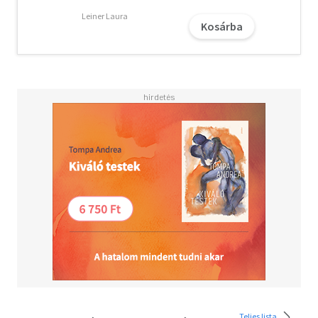
mindent elveszít.
Leiner Laura
Kosárba
A New York Times bestseller Crash folytatása - rengeteg
szenvedéllyel, vívódással, nagy döntésekkel és
szeretnivaló főszereplőkkel. Vesd bele magad!
"Minden benne van, amit szeretek: az olvadós pillanatok,
az érzelmi viharok, JUDE, az indulatok, sok-sok
romantika... ja, és JUDE is!" (TotallyBookedBlog)
Olvasd el mások véleményét is!
Teljes lista