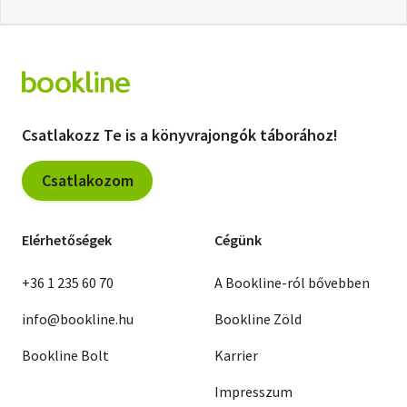
Csatlakozz Te is a könyvrajongók táborához!
Csatlakozom
Elérhetőségek
Cégünk
+36 1 235 60 70
A Bookline-ról bővebben
info@bookline.hu
Bookline Zöld
Bookline Bolt
Karrier
Impresszum