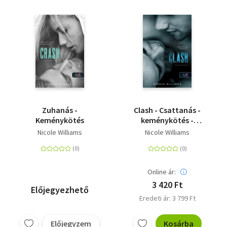
Zuhanás -
Clash - Csattanás -
Keménykötés
keménykötés -
Zuhanás 2.
Nicole Williams
Nicole Williams
Online ár:
3 420 Ft
Előjegyezhető
Eredeti ár: 3 799 Ft
Előjegyzem
Kosárba