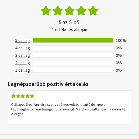
5
az 5-ből
1 értékelés alapján
5 csillag
100%
4 csillag
0%
3 csillag
0%
2 csillag
0%
1 csillag
0%
Legnépszerűbb pozitív értékelés
Csillagos 6-os. Annyira szenvedélyes volt és kitartó de mégis
távolságtartó. Tényleg egy hullámvasút. Majd kis csattantam az örömtől
a végén.